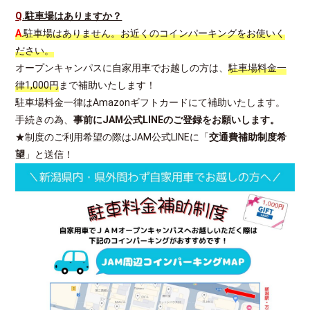
Q
.駐車場はありますか？
A
.駐車場はありません。お近くのコインパーキングをお使いく
ださい。
オープンキャンパスに自家用車でお越しの方は、
駐車場料金一
律1,000円
まで補助いたします！
駐車場料金一律はAmazonギフトカードにて補助いたします。
手続きの為、
事前にJAM公式LINEのご登録をお願いします。
★制度のご利用希望の際はJAM公式LINEに「
交通費補助制度希
望
」と送信！