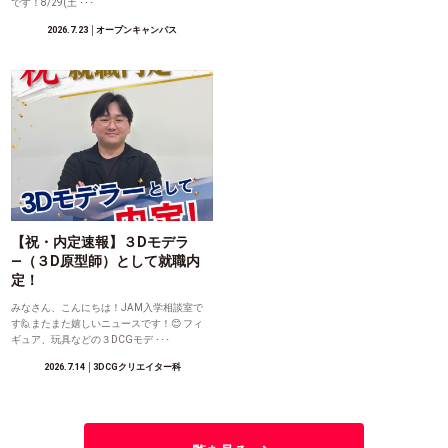
です！8/29(土 ･･･
2026.7.23
│オープンキャンパス
【祝・内定速報】３Dモデラ
―（３D原型師）として就職内
定！
みなさん、こんにちは！JAM入学相談室で
す🙋またまた嬉しいニュースです！😊 フィ
ギュア、玩具などの３DCGモデ ･･･
2026.7.14
│3DCGクリエイター科