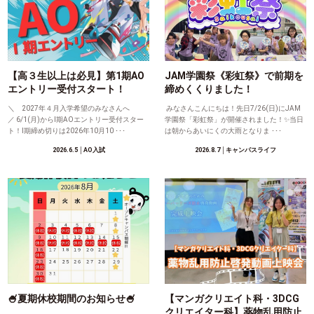
【高３生以上は必見】第1期AO
JAM学園祭《彩虹祭》で前期を
エントリー受付スタート！
締めくくりました！
＼ 2027年４月入学希望のみなさんへ
みなさんこんにちは！先日7/26(日)にJAM
／ 6/1(月)からⅠ期AOエントリー受付スター
学園祭「彩虹祭」が開催されました！✨当日
ト！Ⅰ期締め切りは2026年10月10 ･･･
は朝からあいにくの大雨となりま ･･･
2026.6.5
│AO入試
2026.8.7
│キャンパスライフ
🍧夏期休校期間のお知らせ🍧
【マンガクリエイト科・3DCG
クリエイター科】薬物乱用防止