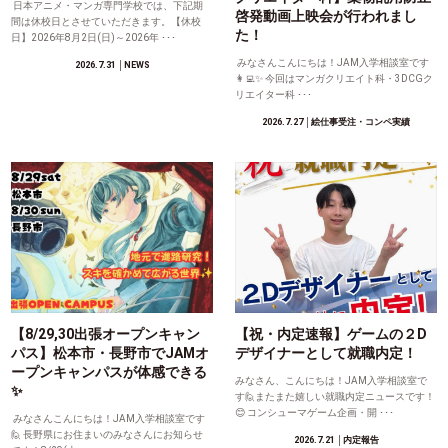
日本アニメ・マンガ専門学校では、下記期
啓発動画上映会が行われまし
間は休校日とさせていただきます。【休校
た！
日】2026年8月2日(日)～2026年 ･･･
みなさんこんにちは！JAM入学相談室です
2026.7.31
│NEWS
👩‍💻✨ 今回はマンガクリエイト科・3DCGク
リエイター科 ･･･
2026.7.27
│絵仕事受注・コンペ実績
【8/29,30出張オープンキャン
【祝・内定速報】ゲームの２D
パス】松本市・長野市でJAMオ
デザイナーとして就職内定！
ープンキャンパスが体感できる
みなさん、こんにちは！JAM入学相談室で
✨
す🙋またまた嬉しい就職内定ニュースです！
😊 コンシューマゲーム企画・開 ･･･
みなさんこんにちは！JAM入学相談室です
🙋 長野県にお住まいのみなさんにお知らせ
2026.7.21
│内定報告