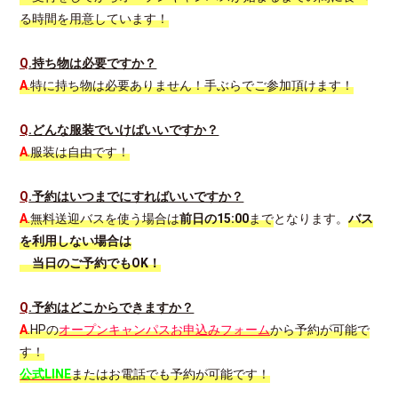
る時間を用意しています！
Q
.持ち物は必要ですか？
A
.特に持ち物は必要ありません！手ぶらでご参加頂けます！
Q
.どんな服装でいけばいいですか？
A
.服装は自由です！
Q
.予約はいつまでにすればいいですか？
A
.無料送迎バスを使う場合は
前日の15:00
まで
となります。
バス
を利用しない場合は
当日のご予約でもOK！
Q
.予約はどこからできますか？
A
.HPの
オープンキャンパスお申込みフォーム
から予約が可能で
す！
公式LINE
またはお電話でも予約が可能です！