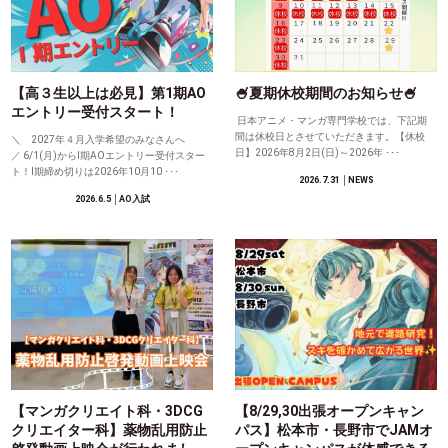
【高３生以上は必見】第1期AO
🍧夏期休校期間のお知らせ🍧
エントリー受付スタート！
日本アニメ・マンガ専門学校では、下記期
間は休校日とさせていただきます。【休校
＼ 2027年４月入学希望のみなさんへ
日】2026年8月2日(日)～2026年 ･･･
／ 6/1(月)からⅠ期AOエントリー受付スター
ト！Ⅰ期締め切りは2026年10月10 ･･･
2026.7.31
│NEWS
2026.6.5
│AO入試
【マンガクリエイト科・3DCG
【8/29,30出張オープンキャン
クリエイター科】薬物乱用防止
パス】松本市・長野市でJAMオ