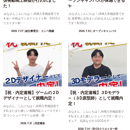
啓発動画上映会が行われまし
ープンキャンパスが体感できる
た！
✨
みなさんこんにちは！JAM入学相談室です
みなさんこんにちは！JAM入学相談室です
👩‍💻✨ 今回はマンガクリエイト科・3DCGク
🙋 長野県にお住まいのみなさんにお知らせ
リエイター科 ･･･
です！8/29(土 ･･･
2026.7.27
│絵仕事受注・コンペ実績
2026.7.23
│オープンキャンパス
【祝・内定速報】ゲームの２D
【祝・内定速報】３Dモデラ
デザイナーとして就職内定！
―（３D原型師）として就職内
定！
みなさん、こんにちは！JAM入学相談室で
す🙋またまた嬉しい就職内定ニュースです！
みなさん、こんにちは！JAM入学相談室で
😊 コンシューマゲーム企画・開 ･･･
す🙋またまた嬉しいニュースです！😊 フィ
ギュア、玩具などの３DCGモデ ･･･
2026.7.21
│内定報告
2026.7.14
│3DCGクリエイター科