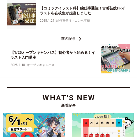
【コミックイラスト科】絵仕事受注！古町芸妓PRイ
ラストを在校生が担当しました！
2025.1.24
│
絵仕事受注・コンペ実績
前の記事
【1/25オープンキャンパス】初心者から始める！イ
ラスト入門講座
2025.1.18
│
オープンキャンパス
WHAT'S NEW
新着記事