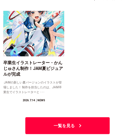
卒業生イラストレーター・かん
じゅさん制作！JAM夏ビジュア
ルが完成
JAMの新しい夏バージョンのイラストが登
場しました！ 制作を担当したのは、JAM卒
業生でイラストレーターと ･･･
2026.7.14
│NEWS
一覧を見る