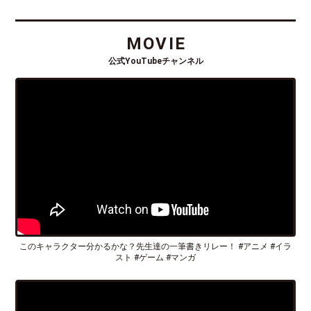
MOVIE
公式YouTubeチャンネル
このキャラクター分かるかな？先生達の一筆書きリレー！ #アニメ #イラ
スト #ゲーム #マンガ