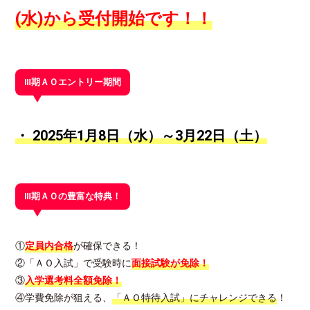
(水)から受付開始です！！
Ⅲ期ＡＯエントリー期間
・ 2025年1月8日（水）～3月22日（土）
Ⅲ期ＡＯの豊富な特典！
①
定員内合格
が確保できる！
②「ＡＯ入試」で受験時に
面接試験が免除！
③
入学選考料全額免除！
④学費免除が狙える、
「ＡＯ特待入試」にチャレンジできる
！