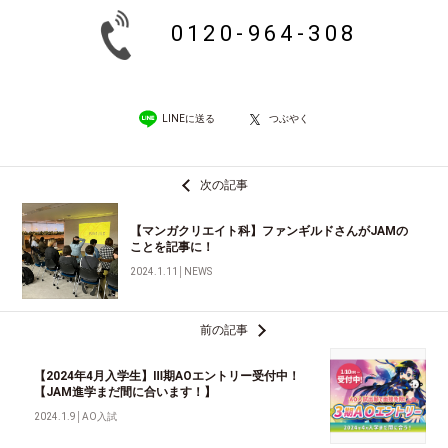
0120-964-308
LINEに送る
つぶやく
次の記事
【マンガクリエイト科】ファンギルドさんがJAMの
ことを記事に！
2024.1.11
│
NEWS
前の記事
【2024年4月入学生】Ⅲ期AOエントリー受付中！
【JAM進学まだ間に合います！】
2024.1.9
│
AO入試