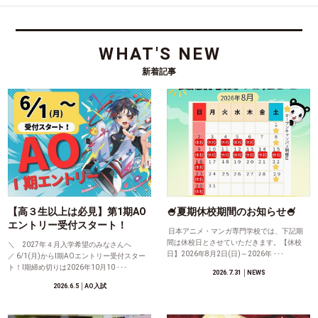
WHAT'S NEW
新着記事
【高３生以上は必見】第1期AO
🍧夏期休校期間のお知らせ🍧
エントリー受付スタート！
日本アニメ・マンガ専門学校では、下記期
間は休校日とさせていただきます。【休校
＼ 2027年４月入学希望のみなさんへ
日】2026年8月2日(日)～2026年 ･･･
／ 6/1(月)からⅠ期AOエントリー受付スター
ト！Ⅰ期締め切りは2026年10月10 ･･･
2026.7.31
│NEWS
2026.6.5
│AO入試