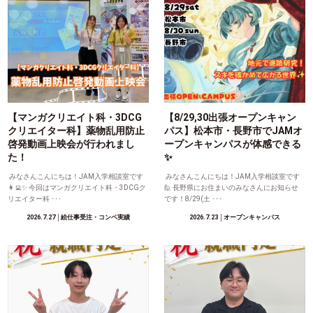
【マンガクリエイト科・3DCG
【8/29,30出張オープンキャン
クリエイター科】薬物乱用防止
パス】松本市・長野市でJAMオ
啓発動画上映会が行われまし
ープンキャンパスが体感できる
た！
✨
みなさんこんにちは！JAM入学相談室です
みなさんこんにちは！JAM入学相談室です
👩‍💻✨ 今回はマンガクリエイト科・3DCGク
🙋 長野県にお住まいのみなさんにお知らせ
リエイター科 ･･･
です！8/29(土 ･･･
2026.7.27
│絵仕事受注・コンペ実績
2026.7.23
│オープンキャンパス