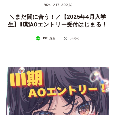
2024.12.17
│
AO入試
＼まだ間に合う！／【2025年4月入学
生】Ⅲ期AOエントリー受付はじまる！
LINEに送る
つぶやく