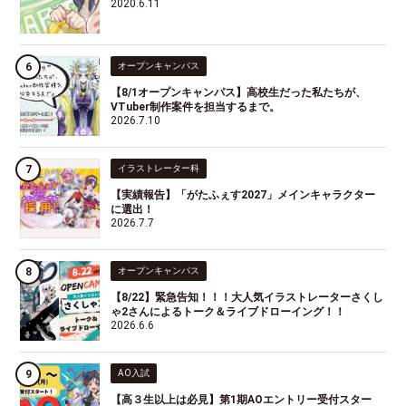
2020.6.11
オープンキャンパス
【8/1オープンキャンパス】高校生だった私たちが、
VTuber制作案件を担当するまで。
2026.7.10
イラストレーター科
【実績報告】「がたふぇす2027」メインキャラクター
に選出！
2026.7.7
オープンキャンパス
【8/22】緊急告知！！！大人気イラストレーターさくし
ゃ2さんによるトーク＆ライブドローイング！！
2026.6.6
AO入試
【高３生以上は必見】第1期AOエントリー受付スター