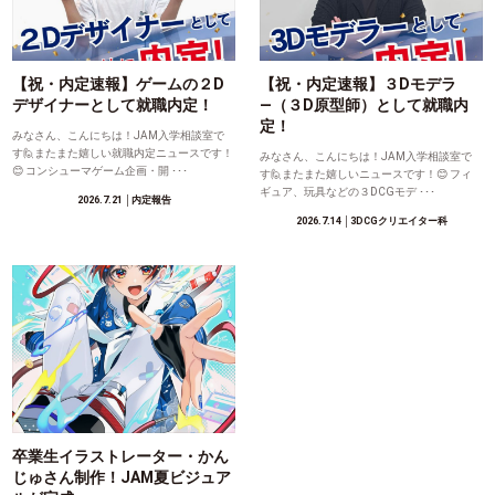
【祝・内定速報】ゲームの２D
【祝・内定速報】３Dモデラ
デザイナーとして就職内定！
―（３D原型師）として就職内
定！
みなさん、こんにちは！JAM入学相談室で
す🙋またまた嬉しい就職内定ニュースです！
みなさん、こんにちは！JAM入学相談室で
😊 コンシューマゲーム企画・開 ･･･
す🙋またまた嬉しいニュースです！😊 フィ
ギュア、玩具などの３DCGモデ ･･･
2026.7.21
│内定報告
2026.7.14
│3DCGクリエイター科
卒業生イラストレーター・かん
じゅさん制作！JAM夏ビジュア