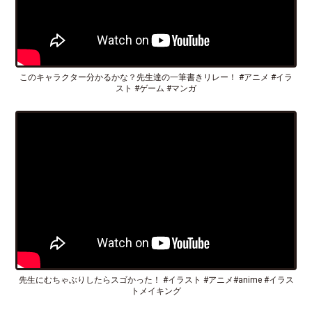
このキャラクター分かるかな？先生達の一筆書きリレー！ #アニメ #イラ
スト #ゲーム #マンガ
先生にむちゃぶりしたらスゴかった！ #イラスト #アニメ#anime #イラス
トメイキング