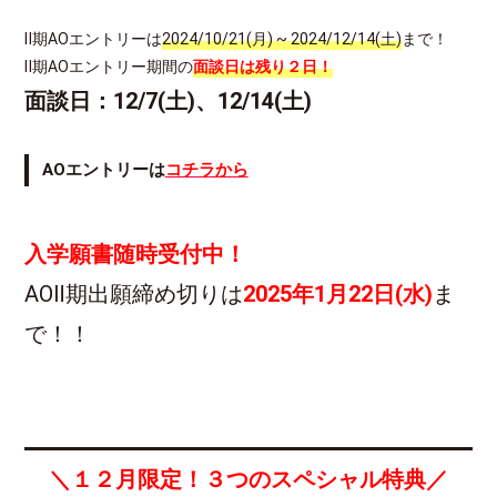
Ⅱ期AOエントリーは
2024/10/21(月) ~ 2024/12/14(土)
まで！
Ⅱ期AOエントリー期間の
面談日は残り２日！
面談日：12/7(土)、12/14(土)
AOエントリーは
コチラから
入学願書随時受付中！
AOⅡ期出願締め切りは
2025年
1月22日(水)
ま
で！！
＼１２月限定！３つのスペシャル特典／