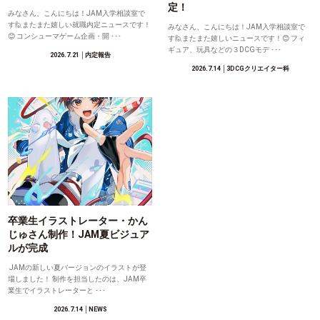
定！
みなさん、こんにちは！JAM入学相談室で
す🙋またまた嬉しい就職内定ニュースです！
みなさん、こんにちは！JAM入学相談室で
😊 コンシューマゲーム企画・開 ･･･
す🙋またまた嬉しいニュースです！😊 フィ
ギュア、玩具などの３DCGモデ ･･･
2026.7.21
│内定報告
2026.7.14
│3DCGクリエイター科
卒業生イラストレーター・かん
じゅさん制作！JAM夏ビジュア
ルが完成
JAMの新しい夏バージョンのイラストが登
場しました！ 制作を担当したのは、JAM卒
業生でイラストレーターと ･･･
2026.7.14
│NEWS