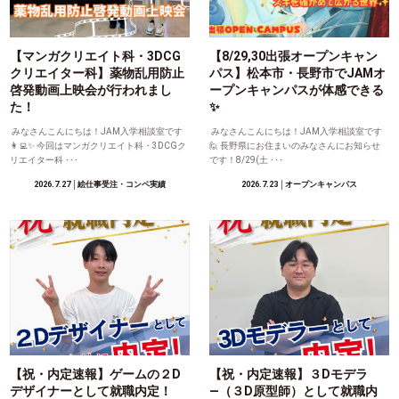
【マンガクリエイト科・3DCG
【8/29,30出張オープンキャン
クリエイター科】薬物乱用防止
パス】松本市・長野市でJAMオ
啓発動画上映会が行われまし
ープンキャンパスが体感できる
た！
✨
みなさんこんにちは！JAM入学相談室です
みなさんこんにちは！JAM入学相談室です
👩‍💻✨ 今回はマンガクリエイト科・3DCGク
🙋 長野県にお住まいのみなさんにお知らせ
リエイター科 ･･･
です！8/29(土 ･･･
2026.7.27
│絵仕事受注・コンペ実績
2026.7.23
│オープンキャンパス
【祝・内定速報】ゲームの２D
【祝・内定速報】３Dモデラ
デザイナーとして就職内定！
―（３D原型師）として就職内