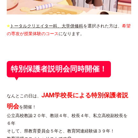
⭐
トータルクリエイター科、大学併修科
を選択された方は、
希望
の専攻が授業体験のコース
になります。
特別保護者説明会同時開催！
JAM学校長による特別保護者説
なんとこの日は、
明会
を開催！
公立高校教諭２０年、教頭４年、校長４年、私立高校副校長を
６年
そして、県教育委員会５年と、教育関連経験値３９年！