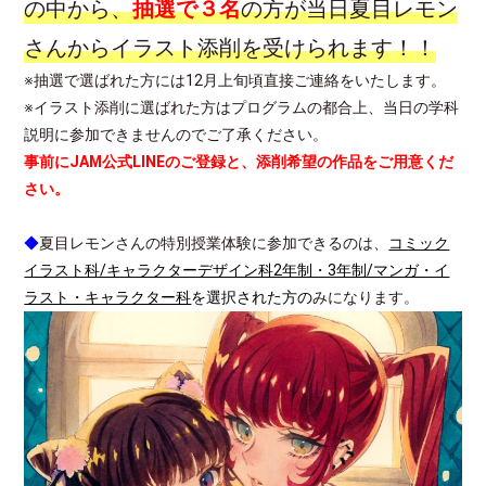
の中から、
抽選で３名
の方が当日夏目レモン
さんからイラスト添削を受けられます！！
※抽選で選ばれた方には12月上旬頃直接ご連絡をいたします。
※イラスト添削に選ばれた方はプログラムの都合上、当日の学科
説明に参加できませんのでご了承ください。
事前にJAM公式LINEのご登録と、添削希望の作品をご用意くだ
さい。
◆
夏目レモンさんの特別授業体験に参加できるのは、
コミック
イラスト科/キャラクターデザイン科2年制・3年制/マンガ・イ
ラスト・キャラクター科
を選択された方の
みになります。