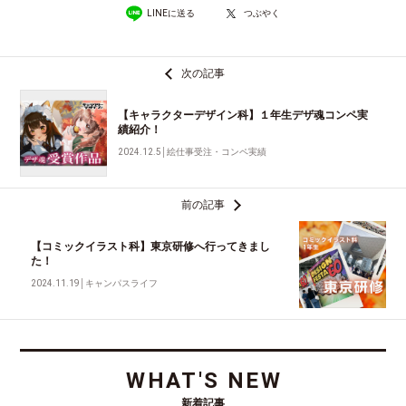
LINEに送る
つぶやく
次の記事
【キャラクターデザイン科】１年生デザ魂コンペ実
績紹介！
2024.12.5
│
絵仕事受注・コンペ実績
前の記事
【コミックイラスト科】東京研修へ行ってきまし
た！
2024.11.19
│
キャンパスライフ
WHAT'S NEW
新着記事