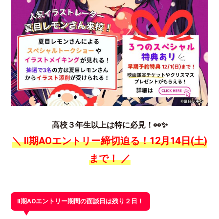
高校３年生以上は特に必見！👀✨
＼ Ⅱ期AOエントリー締切迫る！12月14日(土)
まで！
／
Ⅱ期AOエントリー期間の面談日は残り２日！