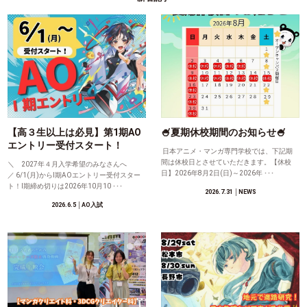
【高３生以上は必見】第1期AO
🍧夏期休校期間のお知らせ🍧
エントリー受付スタート！
日本アニメ・マンガ専門学校では、下記期
間は休校日とさせていただきます。【休校
＼ 2027年４月入学希望のみなさんへ
日】2026年8月2日(日)～2026年 ･･･
／ 6/1(月)からⅠ期AOエントリー受付スター
ト！Ⅰ期締め切りは2026年10月10 ･･･
2026.7.31
│NEWS
2026.6.5
│AO入試