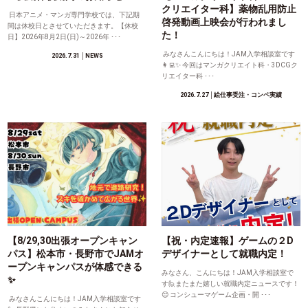
クリエイター科】薬物乱用防止
日本アニメ・マンガ専門学校では、下記期
啓発動画上映会が行われまし
間は休校日とさせていただきます。【休校
た！
日】2026年8月2日(日)～2026年 ･･･
みなさんこんにちは！JAM入学相談室です
2026.7.31
│NEWS
👩‍💻✨ 今回はマンガクリエイト科・3DCGク
リエイター科 ･･･
2026.7.27
│絵仕事受注・コンペ実績
【8/29,30出張オープンキャン
【祝・内定速報】ゲームの２D
パス】松本市・長野市でJAMオ
デザイナーとして就職内定！
ープンキャンパスが体感できる
みなさん、こんにちは！JAM入学相談室で
✨
す🙋またまた嬉しい就職内定ニュースです！
😊 コンシューマゲーム企画・開 ･･･
みなさんこんにちは！JAM入学相談室です