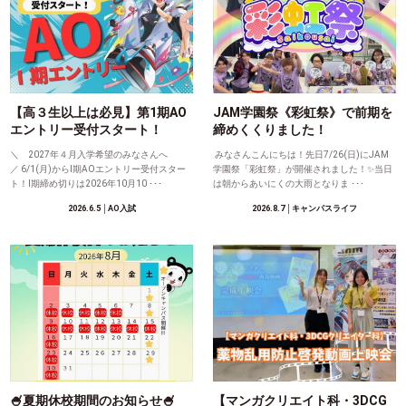
【高３生以上は必見】第1期AO
JAM学園祭《彩虹祭》で前期を
エントリー受付スタート！
締めくくりました！
＼ 2027年４月入学希望のみなさんへ
みなさんこんにちは！先日7/26(日)にJAM
／ 6/1(月)からⅠ期AOエントリー受付スター
学園祭「彩虹祭」が開催されました！✨当日
ト！Ⅰ期締め切りは2026年10月10 ･･･
は朝からあいにくの大雨となりま ･･･
2026.6.5
│AO入試
2026.8.7
│キャンパスライフ
🍧夏期休校期間のお知らせ🍧
【マンガクリエイト科・3DCG