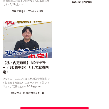
🙋 長野県にお住まいのみなさんにお知らせ
2026.7.21
│内定報告
です！8/29(土 ･･･
2026.7.23
│オープンキャンパス
【祝・内定速報】３Dモデラ
―（３D原型師）として就職内
定！
みなさん、こんにちは！JAM入学相談室で
す🙋またまた嬉しいニュースです！😊 フィ
ギュア、玩具などの３DCGモデ ･･･
2026.7.14
│3DCGクリエイター科