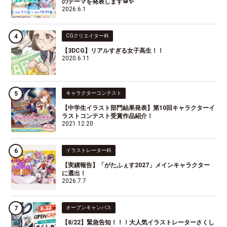
のテーマを発表します🥁✨
2026.6.1
CGクリエイター科
【3DCG】リアルすぎる女子高生！！
2020.6.11
キャラクターコンテスト
【中学生イラスト部門結果発表】第10回キャラクターイ
ラストコンテスト受賞作品紹介！
2021.12.20
イラストレーター科
【実績報告】「がたふぇす2027」メインキャラクター
に選出！
2026.7.7
オープンキャンパス
【8/22】緊急告知！！！大人気イラストレーターさくし