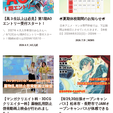
【高３生以上は必見】第1期AO
🍧夏期休校期間のお知らせ🍧
エントリー受付スタート！
日本アニメ・マンガ専門学校では、下記期
間は休校日とさせていただきます。【休校
＼ 2027年４月入学希望のみなさんへ
日】2026年8月2日(日)～2026年 ･･･
／ 6/1(月)からⅠ期AOエントリー受付スター
ト！Ⅰ期締め切りは2026年10月10 ･･･
2026.7.31
│NEWS
2026.6.5
│AO入試
【マンガクリエイト科・3DCG
【8/29,30出張オープンキャン
クリエイター科】薬物乱用防止
パス】松本市・長野市でJAMオ
啓発動画上映会が行われまし
ープンキャンパスが体感できる