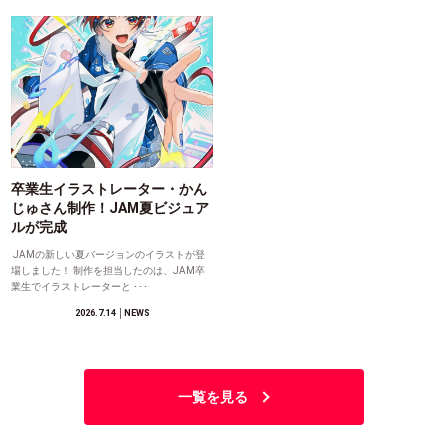
卒業生イラストレーター・かん
じゅさん制作！JAM夏ビジュア
ルが完成
JAMの新しい夏バージョンのイラストが登
場しました！ 制作を担当したのは、JAM卒
業生でイラストレーターと ･･･
2026.7.14
│NEWS
一覧を見る