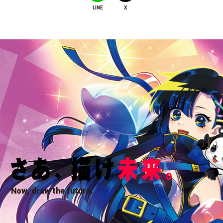
LINE
X
Now, draw the future.