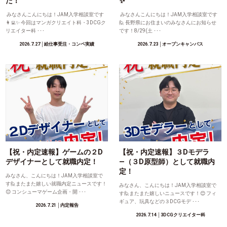
た！
✨
みなさんこんにちは！JAM入学相談室です
みなさんこんにちは！JAM入学相談室です
👩‍💻✨ 今回はマンガクリエイト科・3DCGク
🙋 長野県にお住まいのみなさんにお知らせ
リエイター科 ･･･
です！8/29(土 ･･･
2026.7.27
│絵仕事受注・コンペ実績
2026.7.23
│オープンキャンパス
【祝・内定速報】ゲームの２D
【祝・内定速報】３Dモデラ
デザイナーとして就職内定！
―（３D原型師）として就職内
定！
みなさん、こんにちは！JAM入学相談室で
す🙋またまた嬉しい就職内定ニュースです！
みなさん、こんにちは！JAM入学相談室で
😊 コンシューマゲーム企画・開 ･･･
す🙋またまた嬉しいニュースです！😊 フィ
ギュア、玩具などの３DCGモデ ･･･
2026.7.21
│内定報告
2026.7.14
│3DCGクリエイター科