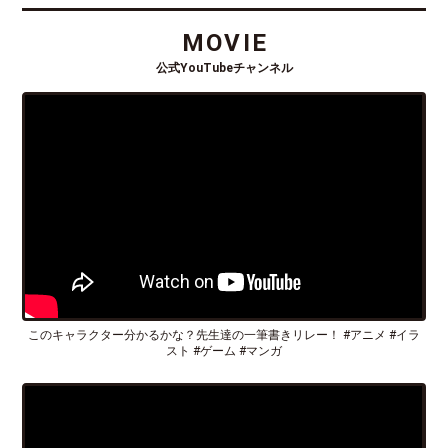
MOVIE
公式YouTubeチャンネル
このキャラクター分かるかな？先生達の一筆書きリレー！ #アニメ #イラ
スト #ゲーム #マンガ