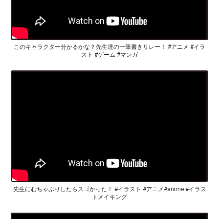
このキャラクター分かるかな？先生達の一筆書きリレー！ #アニメ #イラ
スト #ゲーム #マンガ
先生にむちゃぶりしたらスゴかった！ #イラスト #アニメ#anime #イラス
トメイキング