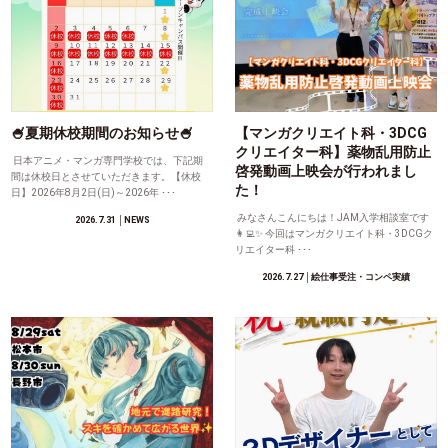
🍧夏期休校期間のお知らせ🍧
【マンガクリエイト科・3DCG
クリエイター科】薬物乱用防止
日本アニメ・マンガ専門学校では、下記期
啓発動画上映会が行われまし
間は休校日とさせていただきます。【休校
た！
日】2026年8月2日(日)～2026年 ･･･
みなさんこんにちは！JAM入学相談室です
2026.7.31
│NEWS
👩‍💻✨ 今回はマンガクリエイト科・3DCGク
リエイター科 ･･･
2026.7.27
│絵仕事受注・コンペ実績