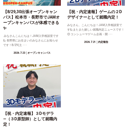
【8/29,30出張オープンキャン
【祝・内定速報】ゲームの２D
パス】松本市・長野市でJAMオ
デザイナーとして就職内定！
ープンキャンパスが体感できる
みなさん、こんにちは！JAM入学相談室で
✨
す🙋またまた嬉しい就職内定ニュースです！
😊 コンシューマゲーム企画・開 ･･･
みなさんこんにちは！JAM入学相談室です
🙋 長野県にお住まいのみなさんにお知らせ
2026.7.21
│内定報告
です！8/29(土 ･･･
2026.7.23
│オープンキャンパス
【祝・内定速報】３Dモデラ
―（３D原型師）として就職内
定！