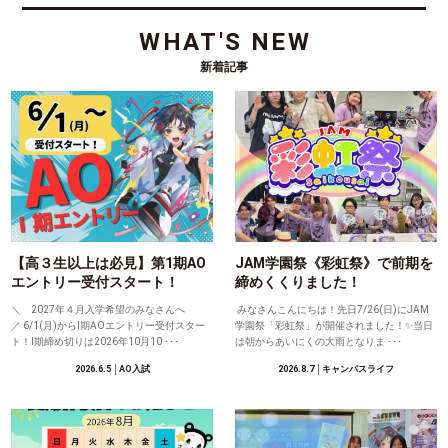
WHAT'S NEW
新着記事
【高３生以上は必見】第1期AO
JAM学園祭《彩虹祭》で前期を
エントリー受付スタート！
締めくくりました！
＼ 2027年４月入学希望のみなさんへ
みなさんこんにちは！先日7/26(日)にJAM
／ 6/1(月)からⅠ期AOエントリー受付スター
学園祭「彩虹祭」が開催されました！✨当日
ト！Ⅰ期締め切りは2026年10月10 ･･･
は朝からあいにくの大雨となりま ･･･
2026.6.5
│AO入試
2026.8.7
│キャンパスライフ