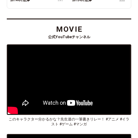
2014年の記事
191
2013年の記事
222
MOVIE
公式YouTubeチャンネル
このキャラクター分かるかな？先生達の一筆書きリレー！ #アニメ #イラ
スト #ゲーム #マンガ