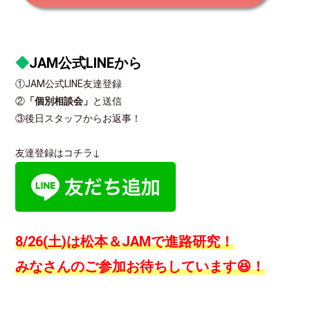
◆
JAM公式LINE
から
①JAM公式LINE友達登録
②
「個別相談会」
と送信
③後日スタッフからお返事！
友達登録はコチラ↓
8/26(土)は松本＆JAMで進路研究！
みなさんのご参加お待ちしています😆！