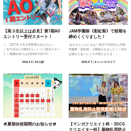
【高３生以上は必見】第1期AO
JAM学園祭《彩虹祭》で前期を
エントリー受付スタート！
締めくくりました！
＼ 2027年４月入学希望のみなさんへ
みなさんこんにちは！先日7/26(日)にJAM
／ 6/1(月)からⅠ期AOエントリー受付スター
学園祭「彩虹祭」が開催されました！✨当日
ト！Ⅰ期締め切りは2026年10月10 ･･･
は朝からあいにくの大雨となりま ･･･
2026.6.5
│AO入試
2026.8.7
│キャンパスライフ
🍧夏期休校期間のお知らせ🍧
【マンガクリエイト科・3DCG
クリエイター科】薬物乱用防止