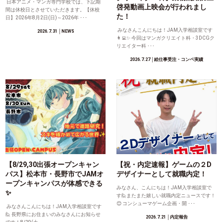
日本アニメ・マンガ専門学校では、下記期
啓発動画上映会が行われまし
間は休校日とさせていただきます。【休校
た！
日】2026年8月2日(日)～2026年 ･･･
みなさんこんにちは！JAM入学相談室です
2026.7.31
│NEWS
👩‍💻✨ 今回はマンガクリエイト科・3DCGク
リエイター科 ･･･
2026.7.27
│絵仕事受注・コンペ実績
【8/29,30出張オープンキャン
【祝・内定速報】ゲームの２D
パス】松本市・長野市でJAMオ
デザイナーとして就職内定！
ープンキャンパスが体感できる
みなさん、こんにちは！JAM入学相談室で
✨
す🙋またまた嬉しい就職内定ニュースです！
😊 コンシューマゲーム企画・開 ･･･
みなさんこんにちは！JAM入学相談室です
🙋 長野県にお住まいのみなさんにお知らせ
2026.7.21
│内定報告