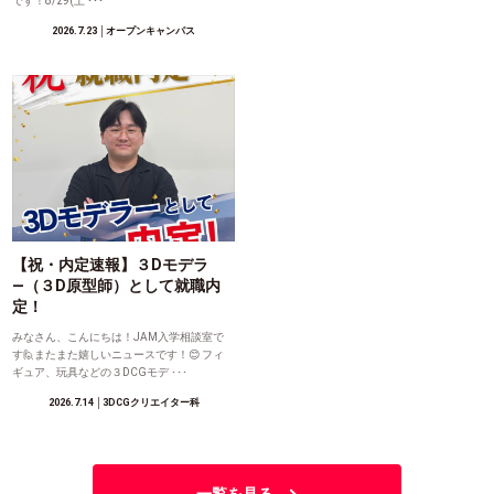
です！8/29(土 ･･･
2026.7.23
│オープンキャンパス
【祝・内定速報】３Dモデラ
―（３D原型師）として就職内
定！
みなさん、こんにちは！JAM入学相談室で
す🙋またまた嬉しいニュースです！😊 フィ
ギュア、玩具などの３DCGモデ ･･･
2026.7.14
│3DCGクリエイター科