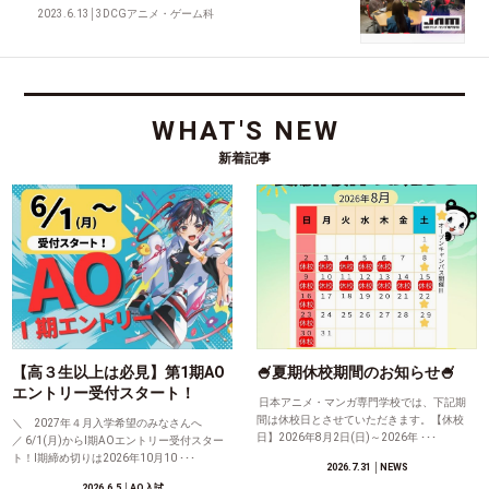
2023.6.13
│
3DCGアニメ・ゲーム科
WHAT'S NEW
新着記事
【高３生以上は必見】第1期AO
🍧夏期休校期間のお知らせ🍧
エントリー受付スタート！
日本アニメ・マンガ専門学校では、下記期
間は休校日とさせていただきます。【休校
＼ 2027年４月入学希望のみなさんへ
日】2026年8月2日(日)～2026年 ･･･
／ 6/1(月)からⅠ期AOエントリー受付スター
ト！Ⅰ期締め切りは2026年10月10 ･･･
2026.7.31
│NEWS
2026.6.5
│AO入試