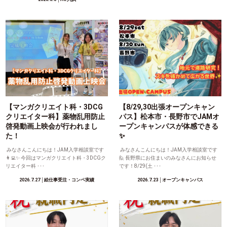
【マンガクリエイト科・3DCG
【8/29,30出張オープンキャン
クリエイター科】薬物乱用防止
パス】松本市・長野市でJAMオ
啓発動画上映会が行われまし
ープンキャンパスが体感できる
た！
✨
みなさんこんにちは！JAM入学相談室です
みなさんこんにちは！JAM入学相談室です
👩‍💻✨ 今回はマンガクリエイト科・3DCGク
🙋 長野県にお住まいのみなさんにお知らせ
リエイター科 ･･･
です！8/29(土 ･･･
2026.7.27
│絵仕事受注・コンペ実績
2026.7.23
│オープンキャンパス