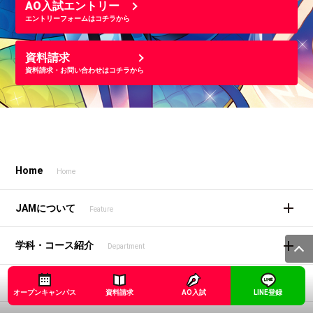
AO入試エントリー
エントリーフォームはコチラから
資料請求
資料請求・お問い合わせはコチラから
Home
Home
JAMについて
Feature
学科・コース紹介
Department
実績
Achievements
オープンキャンパス
資料請求
AO入試
LINE登録