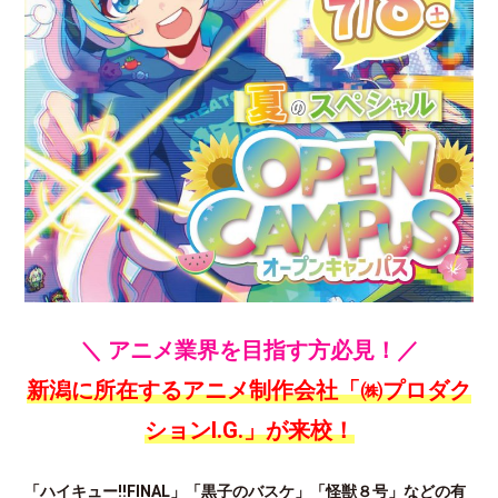
＼ アニメ業界を目指す方必見！／
新潟に所在するアニメ制作会社「㈱プロダク
ションI.G.」が来校！
「ハイキュー!!FINAL」「黒子のバスケ」「怪獣８号」などの有