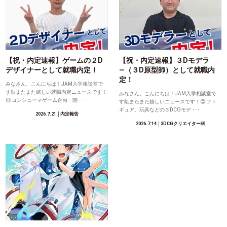
【祝・内定速報】ゲームの２D
【祝・内定速報】３Dモデラ
デザイナーとして就職内定！
―（３D原型師）として就職内
定！
みなさん、こんにちは！JAM入学相談室で
す🙋またまた嬉しい就職内定ニュースです！
みなさん、こんにちは！JAM入学相談室で
😊 コンシューマゲーム企画・開 ･･･
す🙋またまた嬉しいニュースです！😊 フィ
ギュア、玩具などの３DCGモデ ･･･
2026.7.21
│内定報告
2026.7.14
│3DCGクリエイター科