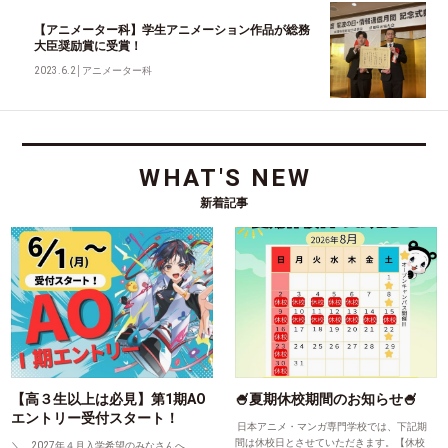
【アニメーター科】学生アニメーション作品が総務
大臣奨励賞に受賞！
2023.6.2
│
アニメーター科
WHAT'S NEW
新着記事
【高３生以上は必見】第1期AO
🍧夏期休校期間のお知らせ🍧
エントリー受付スタート！
日本アニメ・マンガ専門学校では、下記期
間は休校日とさせていただきます。【休校
＼ 2027年４月入学希望のみなさんへ