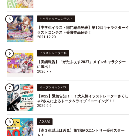
キャラクターコンテスト
【中学生イラスト部門結果発表】第10回キャラクターイ
ラストコンテスト受賞作品紹介！
2021.12.20
イラストレーター科
【実績報告】「がたふぇす2027」メインキャラクター
に選出！
2026.7.7
オープンキャンパス
【8/22】緊急告知！！！大人気イラストレーターさくし
ゃ2さんによるトーク＆ライブドローイング！！
2026.6.6
AO入試
【高３生以上は必見】第1期AOエントリー受付スター
ト！