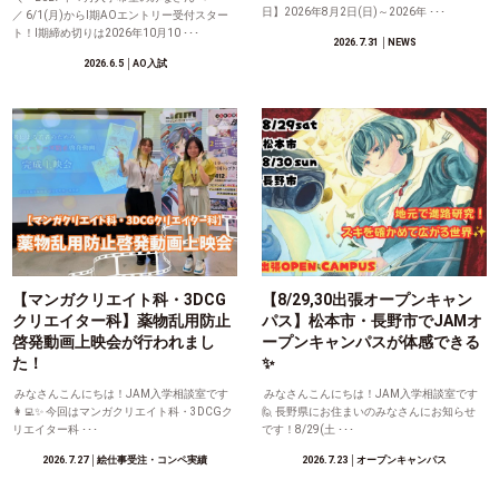
日】2026年8月2日(日)～2026年 ･･･
／ 6/1(月)からⅠ期AOエントリー受付スター
ト！Ⅰ期締め切りは2026年10月10 ･･･
2026.7.31
│NEWS
2026.6.5
│AO入試
【マンガクリエイト科・3DCG
【8/29,30出張オープンキャン
クリエイター科】薬物乱用防止
パス】松本市・長野市でJAMオ
啓発動画上映会が行われまし
ープンキャンパスが体感できる
た！
✨
みなさんこんにちは！JAM入学相談室です
みなさんこんにちは！JAM入学相談室です
👩‍💻✨ 今回はマンガクリエイト科・3DCGク
🙋 長野県にお住まいのみなさんにお知らせ
リエイター科 ･･･
です！8/29(土 ･･･
2026.7.27
│絵仕事受注・コンペ実績
2026.7.23
│オープンキャンパス