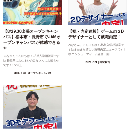
【8/29,30出張オープンキャン
【祝・内定速報】ゲームの２D
パス】松本市・長野市でJAMオ
デザイナーとして就職内定！
ープンキャンパスが体感できる
みなさん、こんにちは！JAM入学相談室で
✨
す🙋またまた嬉しい就職内定ニュースです！
😊 コンシューマゲーム企画・開 ･･･
みなさんこんにちは！JAM入学相談室です
🙋 長野県にお住まいのみなさんにお知らせ
2026.7.21
│内定報告
です！8/29(土 ･･･
2026.7.23
│オープンキャンパス