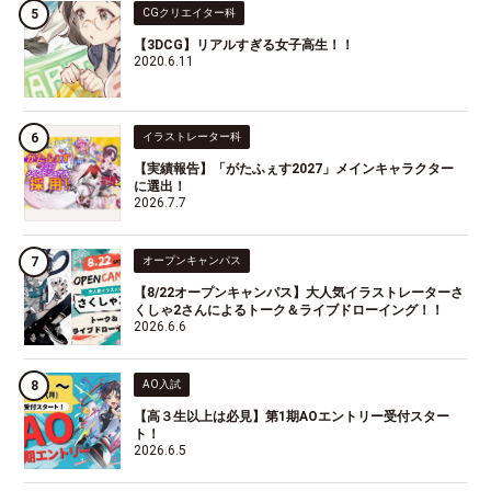
CGクリエイター科
【3DCG】リアルすぎる女子高生！！
2020.6.11
イラストレーター科
【実績報告】「がたふぇす2027」メインキャラクター
に選出！
2026.7.7
オープンキャンパス
【8/22オープンキャンパス】大人気イラストレーターさ
くしゃ2さんによるトーク＆ライブドローイング！！
2026.6.6
AO入試
【高３生以上は必見】第1期AOエントリー受付スター
ト！
2026.6.5