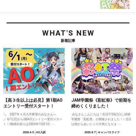
WHAT'S NEW
新着記事
【高３生以上は必見】第1期AO
JAM学園祭《彩虹祭》で前期を
エントリー受付スタート！
締めくくりました！
＼ 2027年４月入学希望のみなさんへ
みなさんこんにちは！先日7/26(日)にJAM
／ 6/1(月)からⅠ期AOエントリー受付スター
学園祭「彩虹祭」が開催されました！✨当日
ト！Ⅰ期締め切りは2026年10月10 ･･･
は朝からあいにくの大雨となりま ･･･
2026.6.5
│AO入試
2026.8.7
│キャンパスライフ