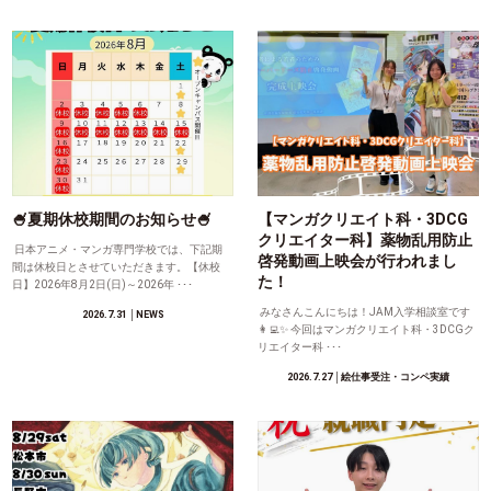
🍧夏期休校期間のお知らせ🍧
【マンガクリエイト科・3DCG
クリエイター科】薬物乱用防止
日本アニメ・マンガ専門学校では、下記期
啓発動画上映会が行われまし
間は休校日とさせていただきます。【休校
た！
日】2026年8月2日(日)～2026年 ･･･
みなさんこんにちは！JAM入学相談室です
2026.7.31
│NEWS
👩‍💻✨ 今回はマンガクリエイト科・3DCGク
リエイター科 ･･･
2026.7.27
│絵仕事受注・コンペ実績