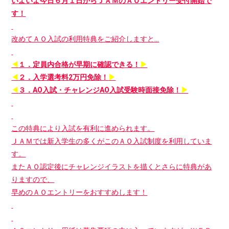
いよいよ今日６月１日からＪＡＭのＡＯエントリー受付開始で
す！
改めてＡＯ入試の利用特典をご紹介しますと…
◀
１
．
定員内合格が早期に確認できる！
▶
◀
２
．
入学選考料2万円免除！
▶
◀
３
．
AO入試・チャレンジAO入試受験時面接免除！
▶
この特典により入試を有利に進められます。
ＪＡＭでは新入学生の多くがこのＡＯ入試制度を利用していま
す。
またＡＯ認定後にチャレンジイラストを描くとさらに特典があ
りますので、
早めのＡＯエントリーをおすすめします！