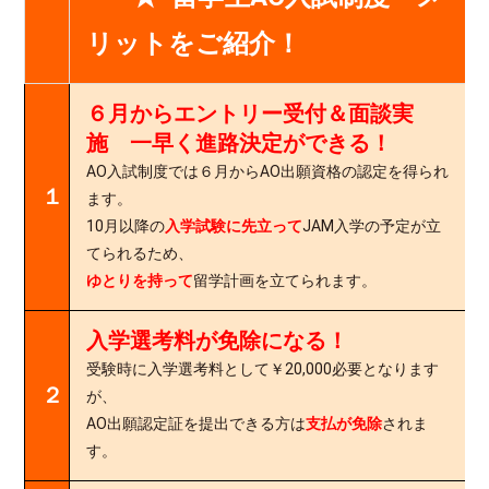
リットをご紹介！
６月からエントリー受付＆面談実
施 一早く進路決定ができる！
AO入試制度では６月からAO出願資格の認定を得られ
１．
ます。
10月以降の
入学試験に先立って
JAM入学の予定が立
てられるため、
ゆとりを持って
留学計画を立てられます。
入学選考料が免除になる！
受験時に入学選考料として￥20,000必要となります
２．
が、
AO出願認定証を提出できる方は
支払が免除
されま
す。