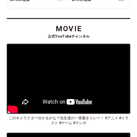
MOVIE
公式YouTubeチャンネル
このキャラクター分かるかな？先生達の一筆書きリレー！ #アニメ #イラ
スト #ゲーム #マンガ