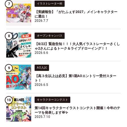
イラストレーター科
【実績報告】「がたふぇす2027」メインキャラクター
に選出！
2026.7.7
オープンキャンパス
【8/22】緊急告知！！！大人気イラストレーターさくし
ゃ2さんによるトーク＆ライブドローイング！！
2026.6.6
AO入試
【高３生以上は必見】第1期AOエントリー受付スター
ト！
2026.6.5
キャラクターコンテスト
第14回キャラクターイラストコンテスト開催！今年のテ
ーマを発表します🥁✨
2025.7.10