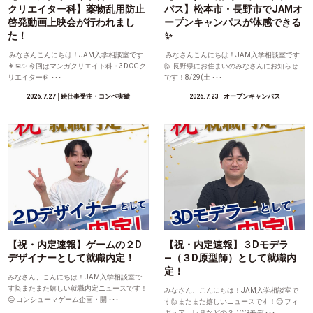
クリエイター科】薬物乱用防止
パス】松本市・長野市でJAMオ
啓発動画上映会が行われまし
ープンキャンパスが体感できる
た！
✨
みなさんこんにちは！JAM入学相談室です
みなさんこんにちは！JAM入学相談室です
👩‍💻✨ 今回はマンガクリエイト科・3DCGク
🙋 長野県にお住まいのみなさんにお知らせ
リエイター科 ･･･
です！8/29(土 ･･･
2026.7.27
│絵仕事受注・コンペ実績
2026.7.23
│オープンキャンパス
【祝・内定速報】ゲームの２D
【祝・内定速報】３Dモデラ
デザイナーとして就職内定！
―（３D原型師）として就職内
定！
みなさん、こんにちは！JAM入学相談室で
す🙋またまた嬉しい就職内定ニュースです！
みなさん、こんにちは！JAM入学相談室で
😊 コンシューマゲーム企画・開 ･･･
す🙋またまた嬉しいニュースです！😊 フィ
ギュア、玩具などの３DCGモデ ･･･