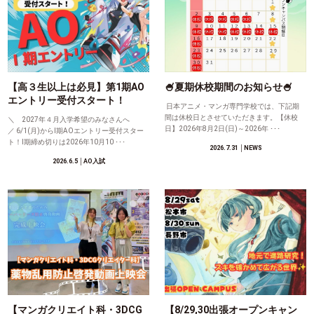
【高３生以上は必見】第1期AO
🍧夏期休校期間のお知らせ🍧
エントリー受付スタート！
日本アニメ・マンガ専門学校では、下記期
間は休校日とさせていただきます。【休校
＼ 2027年４月入学希望のみなさんへ
日】2026年8月2日(日)～2026年 ･･･
／ 6/1(月)からⅠ期AOエントリー受付スター
ト！Ⅰ期締め切りは2026年10月10 ･･･
2026.7.31
│NEWS
2026.6.5
│AO入試
【マンガクリエイト科・3DCG
【8/29,30出張オープンキャン