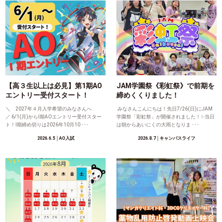
【高３生以上は必見】第1期AO
JAM学園祭《彩虹祭》で前期を
エントリー受付スタート！
締めくくりました！
＼ 2027年４月入学希望のみなさんへ
みなさんこんにちは！先日7/26(日)にJAM
／ 6/1(月)からⅠ期AOエントリー受付スター
学園祭「彩虹祭」が開催されました！✨当日
ト！Ⅰ期締め切りは2026年10月10 ･･･
は朝からあいにくの大雨となりま ･･･
2026.6.5
│AO入試
2026.8.7
│キャンパスライフ