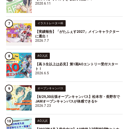
2020.6.11
イラストレーター科
【実績報告】「がたふぇす2027」メインキャラクター
に選出！
2026.7.7
AO入試
【高３生以上は必見】第1期AOエントリー受付スター
ト！
2026.6.5
オープンキャンパス
【8/29,30出張オープンキャンパス】松本市・長野市で
JAMオープンキャンパスが体感できる✨
2026.7.23
AO入試