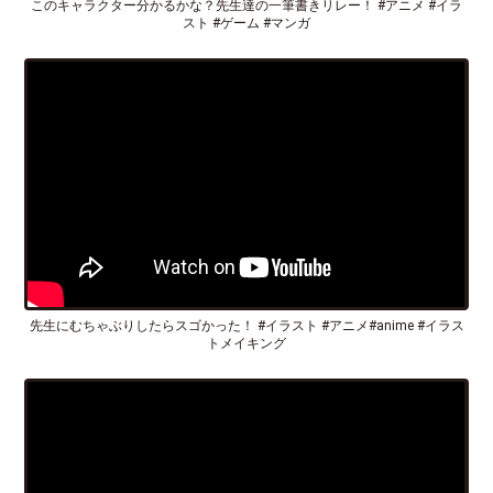
このキャラクター分かるかな？先生達の一筆書きリレー！ #アニメ #イラ
スト #ゲーム #マンガ
先生にむちゃぶりしたらスゴかった！ #イラスト #アニメ#anime #イラス
トメイキング