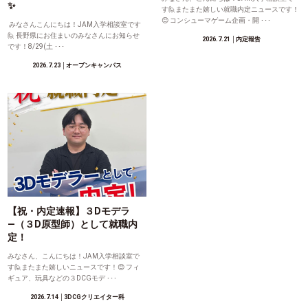
✨
す🙋またまた嬉しい就職内定ニュースです！
😊 コンシューマゲーム企画・開 ･･･
みなさんこんにちは！JAM入学相談室です
🙋 長野県にお住まいのみなさんにお知らせ
2026.7.21
│内定報告
です！8/29(土 ･･･
2026.7.23
│オープンキャンパス
【祝・内定速報】３Dモデラ
―（３D原型師）として就職内
定！
みなさん、こんにちは！JAM入学相談室で
す🙋またまた嬉しいニュースです！😊 フィ
ギュア、玩具などの３DCGモデ ･･･
2026.7.14
│3DCGクリエイター科