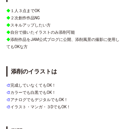
◆
１人３点までOK
◆
２次創作作品NG
◆
スキルアップしたい方
◆
自分で描いたイラストのみ添削可能
◆
添削作品をJAM公式ブログに公開、添削風景の撮影に使用し
てもOKな方
添削のイラストは
🎨
完成していなくてもOK！
🎨
カラーでも白黒でもOK！
🎨
アナログでもデジタルでもOK！
🎨
イラスト・マンガ・３DでもOK！