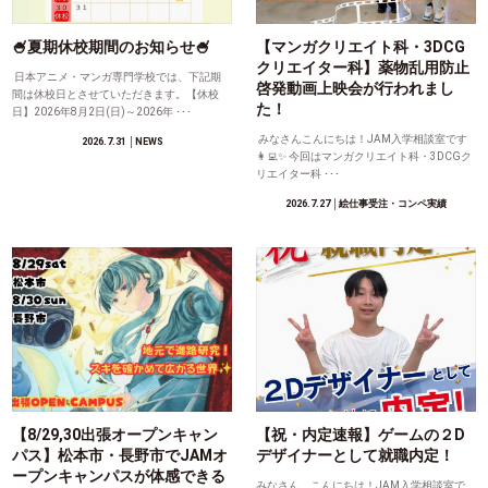
🍧夏期休校期間のお知らせ🍧
【マンガクリエイト科・3DCG
クリエイター科】薬物乱用防止
日本アニメ・マンガ専門学校では、下記期
啓発動画上映会が行われまし
間は休校日とさせていただきます。【休校
た！
日】2026年8月2日(日)～2026年 ･･･
みなさんこんにちは！JAM入学相談室です
2026.7.31
│NEWS
👩‍💻✨ 今回はマンガクリエイト科・3DCGク
リエイター科 ･･･
2026.7.27
│絵仕事受注・コンペ実績
【8/29,30出張オープンキャン
【祝・内定速報】ゲームの２D
パス】松本市・長野市でJAMオ
デザイナーとして就職内定！
ープンキャンパスが体感できる
みなさん、こんにちは！JAM入学相談室で