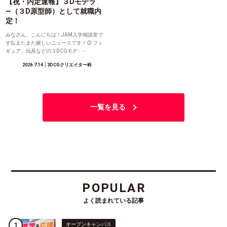
【祝・内定速報】３Dモデラ
―（３D原型師）として就職内
定！
みなさん、こんにちは！JAM入学相談室で
す🙋またまた嬉しいニュースです！😊 フィ
ギュア、玩具などの３DCGモデ ･･･
2026.7.14
│3DCGクリエイター科
一覧を見る
POPULAR
よく読まれている記事
オープンキャンパス