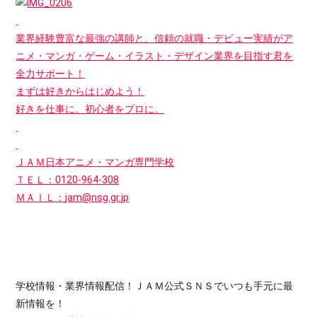
業界経験豊富な最強の講師と、信頼の就職・デビュー実績がア
ニメ・マンガ・ゲーム・イラスト・デザイン業界を目指す君を
全力サポート！
まずは好きからはじめよう！
好きを仕事に。初心者をプロに。
ＪＡＭ日本アニメ・マンガ専門学校
ＴＥＬ：0120-964-308
ＭＡＩＬ：
jam@nsg.gr.jp
学校情報・業界情報配信！ＪＡＭ公式ＳＮＳでいつも手元に最
新情報を！