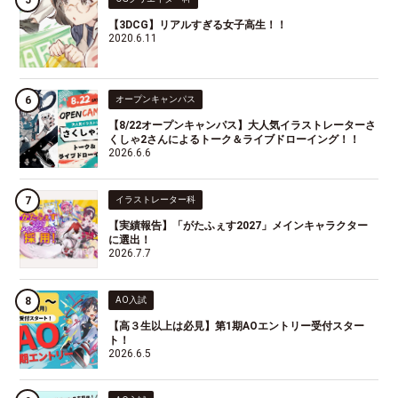
【3DCG】リアルすぎる女子高生！！
2020.6.11
オープンキャンパス
【8/22オープンキャンパス】大人気イラストレーターさ
くしゃ2さんによるトーク＆ライブドローイング！！
2026.6.6
イラストレーター科
【実績報告】「がたふぇす2027」メインキャラクター
に選出！
2026.7.7
AO入試
【高３生以上は必見】第1期AOエントリー受付スター
ト！
2026.6.5