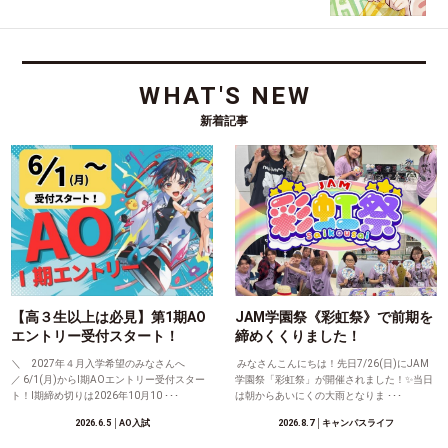
WHAT'S NEW
新着記事
【高３生以上は必見】第1期AO
JAM学園祭《彩虹祭》で前期を
エントリー受付スタート！
締めくくりました！
＼ 2027年４月入学希望のみなさんへ
みなさんこんにちは！先日7/26(日)にJAM
／ 6/1(月)からⅠ期AOエントリー受付スター
学園祭「彩虹祭」が開催されました！✨当日
ト！Ⅰ期締め切りは2026年10月10 ･･･
は朝からあいにくの大雨となりま ･･･
2026.6.5
│AO入試
2026.8.7
│キャンパスライフ