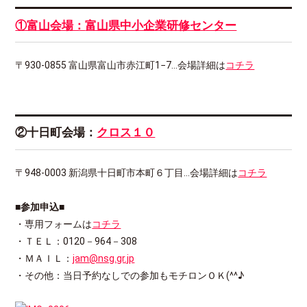
①富山会場：
富山県中小企業研修センター
〒930-0855 富山県富山市赤江町1−7…会場詳細は
コチラ
②十日町会場：
クロス１０
〒948-0003 新潟県十日町市本町６丁目…会場詳細は
コチラ
■参加申込■
・専用フォームは
コチラ
・ＴＥＬ：0120－964－308
・ＭＡＩＬ：
jam@nsg.gr.jp
・その他：当日予約なしでの参加もモチロンＯＫ(^^♪