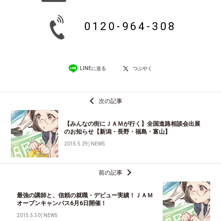
0120-964-308
LINEに送る
つぶやく
次の記事
【みんなの街にＪＡＭが行く】全国進路相談会出展
のお知らせ【新潟・長野・福島・富山】
2015.5.29
│
NEWS
前の記事
最強の講師と、信頼の就職・デビュー実績！ＪＡＭ
オープンキャンパス6月6日開催！
2015.5.30
│
NEWS