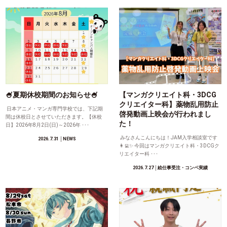
🍧夏期休校期間のお知らせ🍧
【マンガクリエイト科・3DCG
クリエイター科】薬物乱用防止
日本アニメ・マンガ専門学校では、下記期
啓発動画上映会が行われまし
間は休校日とさせていただきます。【休校
た！
日】2026年8月2日(日)～2026年 ･･･
みなさんこんにちは！JAM入学相談室です
2026.7.31
│NEWS
👩‍💻✨ 今回はマンガクリエイト科・3DCGク
リエイター科 ･･･
2026.7.27
│絵仕事受注・コンペ実績