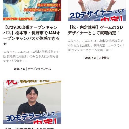
【8/29,30出張オープンキャン
【祝・内定速報】ゲームの２D
パス】松本市・長野市でJAMオ
デザイナーとして就職内定！
ープンキャンパスが体感できる
みなさん、こんにちは！JAM入学相談室で
✨
す🙋またまた嬉しい就職内定ニュースです！
😊 コンシューマゲーム企画・開 ･･･
みなさんこんにちは！JAM入学相談室です
🙋 長野県にお住まいのみなさんにお知らせ
2026.7.21
│内定報告
です！8/29(土 ･･･
2026.7.23
│オープンキャンパス