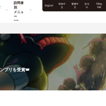
訪問者
简体中
繁體中
한국
Tiếng
English
パ
別
文
文
어
Việt
メニュ
ー
Visitor
ンプリを受賞👑