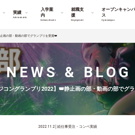
入学案
就職支
オープンキャン
実績
内
援
ス
Achievements
Entrance Guide
Employment
Opencampus
静止画の部・動画の部でグランプリを受賞👑
NEWS & BLOG
コングランプリ2022】👑静止画の部・動画の部でグラ
2022.11.2
│
絵仕事受注・コンペ実績