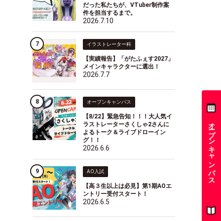
だった私たちが、VTuber制作案
件を担当するまで。
2026.7.10
イラストレーター科
【実績報告】「がたふぇす2027」
メインキャラクターに選出！
2026.7.7
オープンキャンパス
【8/22】緊急告知！！！大人気イ
オープンキャンパス
ラストレーターさくしゃ2さんに
よるトーク＆ライブドローイン
グ！！
2026.6.6
AO入試
【高３生以上は必見】第1期AOエ
ントリー受付スタート！
2026.6.5