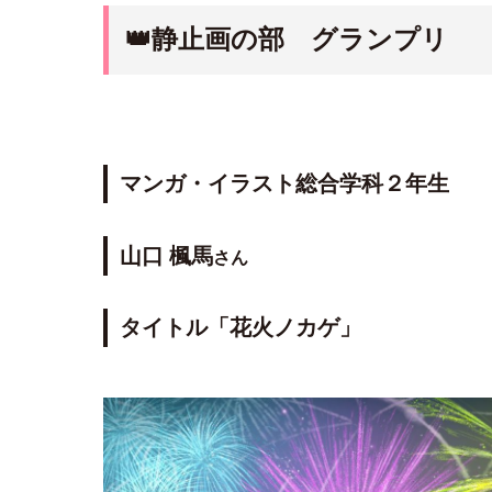
👑
静止画の部 グランプリ
マンガ・イラスト総合学科２年生
山口 楓馬
さん
タイトル「花火ノカゲ」