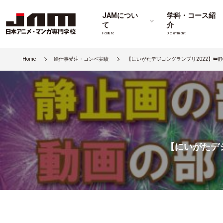
JAMについ
学科・コース紹
て
介
Feature
Department
Home
絵仕事受注・コンペ実績
【にいがたデジコングランプリ2022】👑
【にいがたデジ