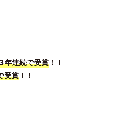
３年連続で受賞
！！
で受賞
！！