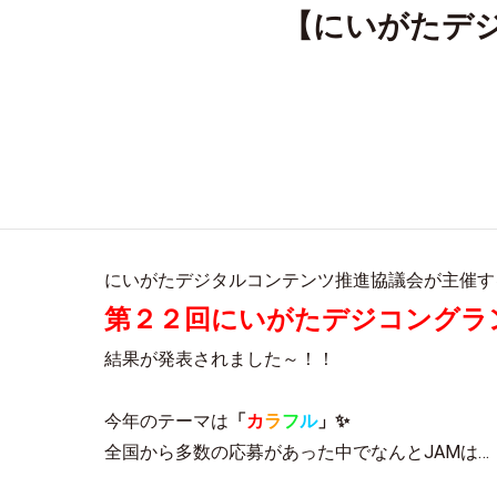
【にいがたデジ
にいがたデジタルコンテンツ推進協議会が主催す
第２２回にいがたデジコングラ
結果が発表されました～！！
今年のテーマは
「
カ
ラ
フ
ル
」✨
全国から多数の応募があった中でなんとJAMは…