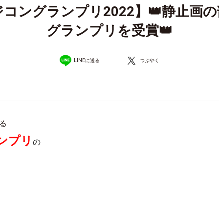
コングランプリ2022】👑静止画
グランプリを受賞👑
LINEに送る
つぶやく
る
ンプリ
の