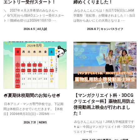
エントリー受付スタート！
締めくくりました！
＼ 2027年４月入学希望のみなさんへ
みなさんこんにちは！先日7/26(日)にJAM
／ 6/1(月)からⅠ期AOエントリー受付スター
学園祭「彩虹祭」が開催されました！✨当日
ト！Ⅰ期締め切りは2026年10月10 ･･･
は朝からあいにくの大雨となりま ･･･
2026.6.5
│AO入試
2026.8.7
│キャンパスライフ
🍧夏期休校期間のお知らせ🍧
【マンガクリエイト科・3DCG
クリエイター科】薬物乱用防止
日本アニメ・マンガ専門学校では、下記期
啓発動画上映会が行われまし
間は休校日とさせていただきます。【休校
た！
日】2026年8月2日(日)～2026年 ･･･
みなさんこんにちは！JAM入学相談室です
2026.7.31
│NEWS
👩‍💻✨ 今回はマンガクリエイト科・3DCGク
リエイター科 ･･･