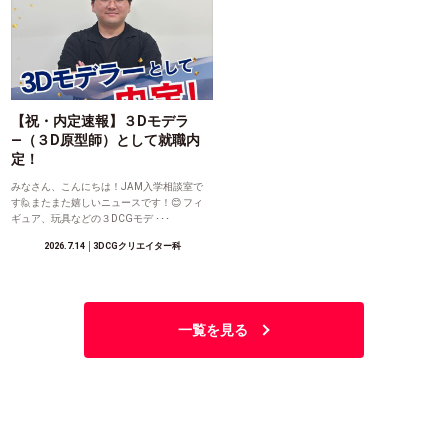
【祝・内定速報】３Dモデラ
―（３D原型師）として就職内
定！
みなさん、こんにちは！JAM入学相談室で
す🙋またまた嬉しいニュースです！😊 フィ
ギュア、玩具などの３DCGモデ ･･･
2026.7.14
│3DCGクリエイター科
一覧を見る