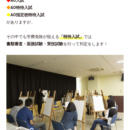
◆
AO入試
◆
AO特待入試
◆
AO指定校特待入試
がありますが…
その中でも学費免除が狙える
「特待入試」
では
書類審査・面接試験・実技試験
を行って判定をします！