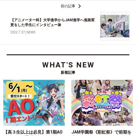
前の記事
【アニメーター科】大学進学からJAM進学へ進路変
更をした学生にインタビュー🎤
2022.7.27
│
NEWS
WHAT'S NEW
新着記事
【高３生以上は必見】第1期AO
JAM学園祭《彩虹祭》で前期を