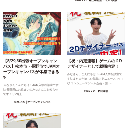
2026.7.27
│絵仕事受注・コンペ実績
【8/29,30出張オープンキャン
【祝・内定速報】ゲームの２D
パス】松本市・長野市でJAMオ
デザイナーとして就職内定！
ープンキャンパスが体感できる
みなさん、こんにちは！JAM入学相談室で
✨
す🙋またまた嬉しい就職内定ニュースです！
😊 コンシューマゲーム企画・開 ･･･
みなさんこんにちは！JAM入学相談室です
🙋 長野県にお住まいのみなさんにお知らせ
2026.7.21
│内定報告
です！8/29(土 ･･･
2026.7.23
│オープンキャンパス