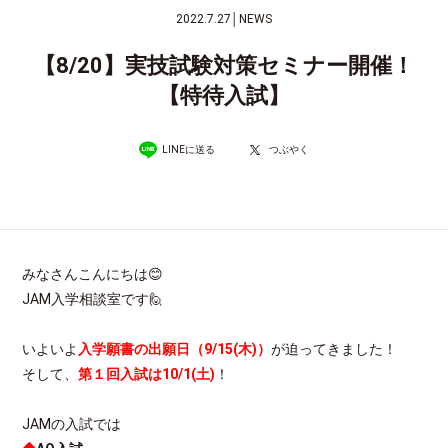
2022.7.27
│
NEWS
【8/20】実技試験対策セミナー開催！
【特待入試】
LINEに送る
つぶやく
みなさんこんにちは😊
JAM入学相談室です🙋
いよいよ
入学願書の
出願日（9/15(木)）
が迫ってきました！
そして、
第１回入試は10/1(土)
！
JAMの入試では