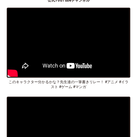
公式YouTubeチャンネル
このキャラクター分かるかな？先生達の一筆書きリレー！ #アニメ #イラ
スト #ゲーム #マンガ