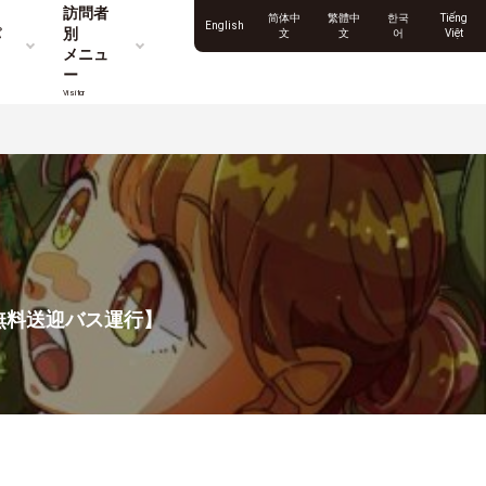
訪問者
简体中
繁體中
한국
Tiếng
English
パ
別
文
文
어
Việt
メニュ
ー
Visitor
無料送迎バス運行】