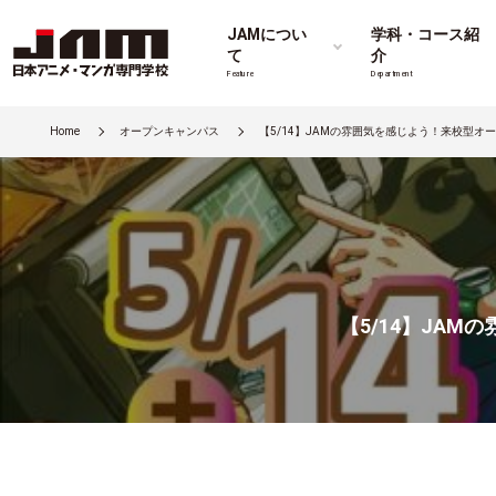
JAMについ
学科・コース紹
て
介
Feature
Department
Home
オープンキャンパス
【5/14】JAMの雰囲気を感じよう！来校型
【5/14】JA