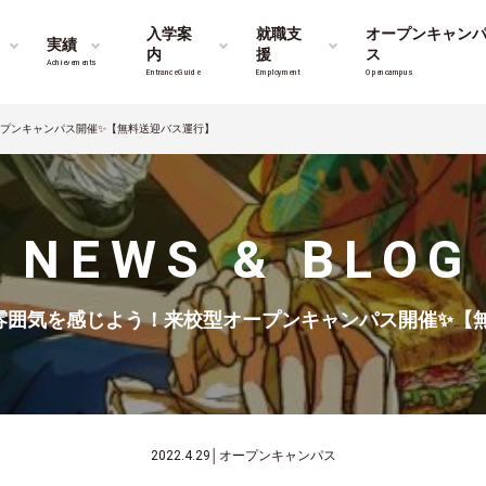
入学案
就職支
オープンキャン
実績
内
援
ス
Achievements
Entrance Guide
Employment
Opencampus
オープンキャンパス開催✨【無料送迎バス運行】
NEWS & BLOG
Mの雰囲気を感じよう！来校型オープンキャンパス開催✨【
2022.4.29
│
オープンキャンパス