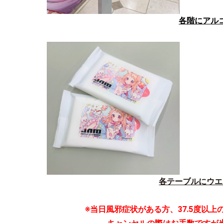
各階にアル
各テーブルにウエ
※当日風邪症状がある方、37.5度以上