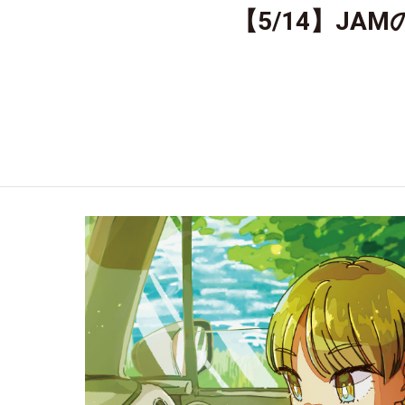
【5/14】J