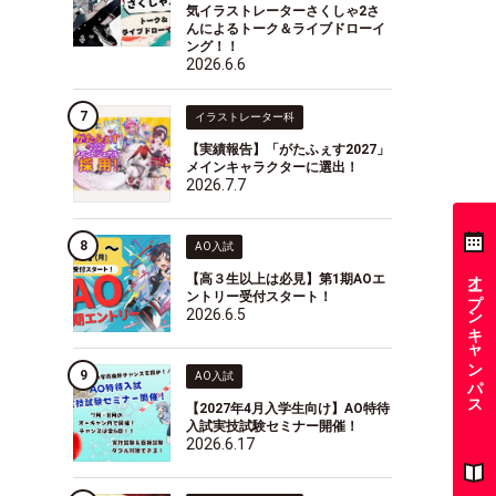
気イラストレーターさくしゃ2さ
んによるトーク＆ライブドローイ
ング！！
2026.6.6
イラストレーター科
【実績報告】「がたふぇす2027」
メインキャラクターに選出！
2026.7.7
AO入試
オープンキャンパス
【高３生以上は必見】第1期AOエ
ントリー受付スタート！
2026.6.5
AO入試
【2027年4月入学生向け】AO特待
入試実技試験セミナー開催！
2026.6.17