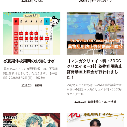
2026.6.5
│AO入試
2026.8.7
│キャンパスライフ
🍧夏期休校期間のお知らせ🍧
【マンガクリエイト科・3DCG
クリエイター科】薬物乱用防止
日本アニメ・マンガ専門学校では、下記期
啓発動画上映会が行われまし
間は休校日とさせていただきます。【休校
た！
日】2026年8月2日(日)～2026年 ･･･
みなさんこんにちは！JAM入学相談室です
2026.7.31
│NEWS
👩‍💻✨ 今回はマンガクリエイト科・3DCGク
リエイター科 ･･･
2026.7.27
│絵仕事受注・コンペ実績