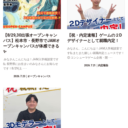
【8/29,30出張オープンキャン
【祝・内定速報】ゲームの２D
パス】松本市・長野市でJAMオ
デザイナーとして就職内定！
ープンキャンパスが体感できる
みなさん、こんにちは！JAM入学相談室で
✨
す🙋またまた嬉しい就職内定ニュースです！
😊 コンシューマゲーム企画・開 ･･･
みなさんこんにちは！JAM入学相談室です
🙋 長野県にお住まいのみなさんにお知らせ
2026.7.21
│内定報告
です！8/29(土 ･･･
2026.7.23
│オープンキャンパス