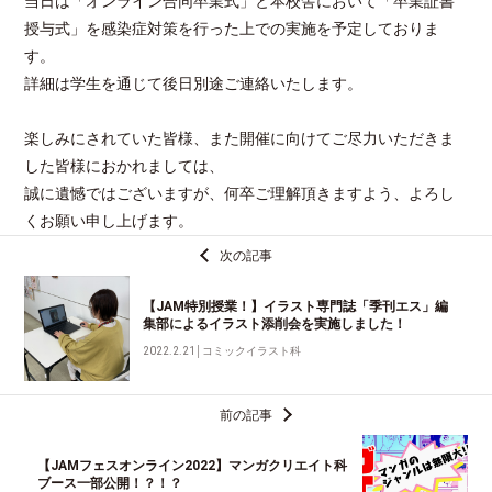
当日は「オンライン合同卒業式」と本校舎において「卒業証書
授与式」を感染症対策を行った上での実施を予定しておりま
す。
詳細は学生を通じて後日別途ご連絡いたします。
楽しみにされていた皆様、また開催に向けてご尽力いただきま
した皆様におかれましては、
誠に遺憾ではございますが、何卒ご理解頂きますよう、よろし
くお願い申し上げます。
次の記事
【JAM特別授業！】イラスト専門誌「季刊エス」編
集部によるイラスト添削会を実施しました！
2022.2.21
│
コミックイラスト科
前の記事
【JAMフェスオンライン2022】マンガクリエイト科
ブース一部公開！？！？