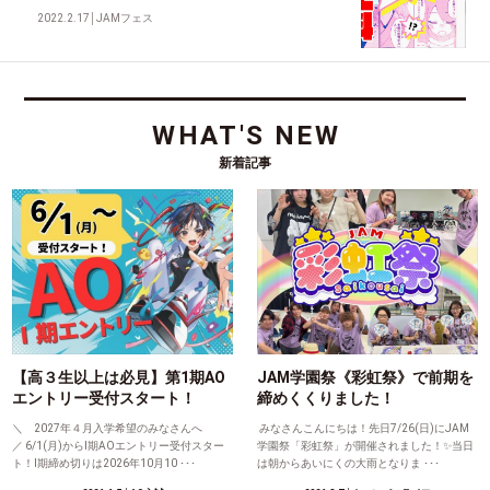
2022.2.17
│
JAMフェス
WHAT'S NEW
新着記事
【高３生以上は必見】第1期AO
JAM学園祭《彩虹祭》で前期を
エントリー受付スタート！
締めくくりました！
＼ 2027年４月入学希望のみなさんへ
みなさんこんにちは！先日7/26(日)にJAM
／ 6/1(月)からⅠ期AOエントリー受付スター
学園祭「彩虹祭」が開催されました！✨当日
ト！Ⅰ期締め切りは2026年10月10 ･･･
は朝からあいにくの大雨となりま ･･･