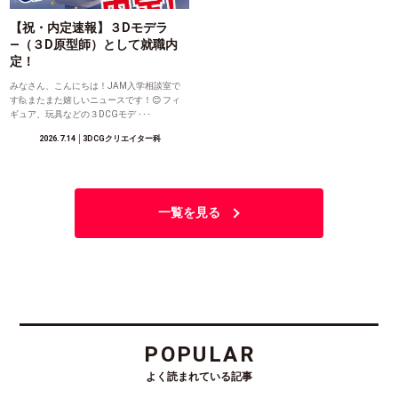
【祝・内定速報】３Dモデラ
―（３D原型師）として就職内
定！
みなさん、こんにちは！JAM入学相談室で
す🙋またまた嬉しいニュースです！😊 フィ
ギュア、玩具などの３DCGモデ ･･･
2026.7.14
│3DCGクリエイター科
一覧を見る
POPULAR
よく読まれている記事