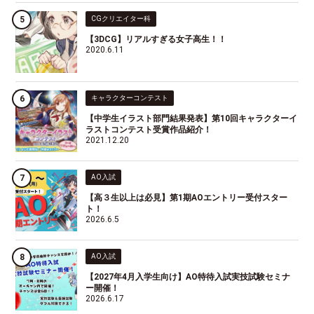
CGクリエイター科
【3DCG】リアルすぎる女子高生！！
2020.6.11
キャラクターコンテスト
【中学生イラスト部門結果発表】第10回キャラクターイ
ラストコンテスト受賞作品紹介！
2021.12.20
AO入試
【高３生以上は必見】第1期AOエントリー受付スター
ト！
2026.6.5
AO入試
【2027年4月入学生向け】AO特待入試実技試験セミナ
ー開催！
2026.6.17