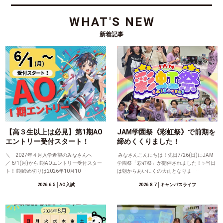
WHAT'S NEW
新着記事
【高３生以上は必見】第1期AO
JAM学園祭《彩虹祭》で前期を
エントリー受付スタート！
締めくくりました！
＼ 2027年４月入学希望のみなさんへ
みなさんこんにちは！先日7/26(日)にJAM
／ 6/1(月)からⅠ期AOエントリー受付スター
学園祭「彩虹祭」が開催されました！✨当日
ト！Ⅰ期締め切りは2026年10月10 ･･･
は朝からあいにくの大雨となりま ･･･
2026.6.5
│AO入試
2026.8.7
│キャンパスライフ