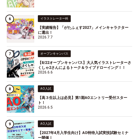
イラストレーター科
【実績報告】「がたふぇす2027」メインキャラクター
に選出！
2026.7.7
オープンキャンパス
【8/22オープンキャンパス】大人気イラストレーターさ
くしゃ2さんによるトーク＆ライブドローイング！！
2026.6.6
AO入試
【高３生以上は必見】第1期AOエントリー受付スター
ト！
2026.6.5
AO入試
【2027年4月入学生向け】AO特待入試実技試験セミナ
ー開催！