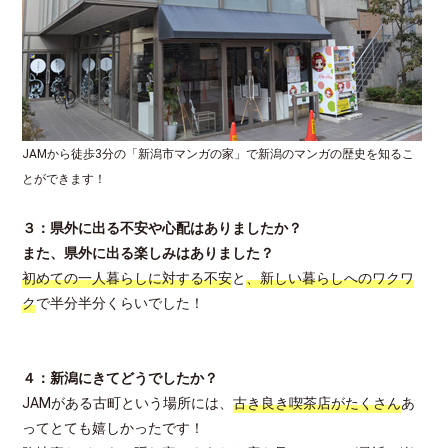
JAMから徒歩3分の「新潟市マンガの家」で新潟のマンガの歴史を知るこ
とができます！
３：県外に出る不安や心配はありましたか？
また、県外に出る楽しみはありました？
初めての一人暮らしに対する不安
と
、新しい暮らしへのワクワ
ク
で半分半分くらいでした！
４：新潟にきてどうでしたか？
JAMがある古町という場所には、
古き良き喫茶店がたくさん
あ
ってとても嬉しかったです！