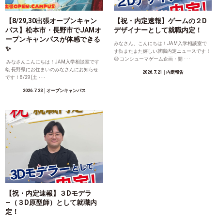
【8/29,30出張オープンキャン
【祝・内定速報】ゲームの２D
パス】松本市・長野市でJAMオ
デザイナーとして就職内定！
ープンキャンパスが体感できる
みなさん、こんにちは！JAM入学相談室で
✨
す🙋またまた嬉しい就職内定ニュースです！
😊 コンシューマゲーム企画・開 ･･･
みなさんこんにちは！JAM入学相談室です
🙋 長野県にお住まいのみなさんにお知らせ
2026.7.21
│内定報告
です！8/29(土 ･･･
2026.7.23
│オープンキャンパス
【祝・内定速報】３Dモデラ
―（３D原型師）として就職内
定！