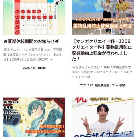
🍧夏期休校期間のお知らせ🍧
【マンガクリエイト科・3DCG
クリエイター科】薬物乱用防止
日本アニメ・マンガ専門学校では、下記期
啓発動画上映会が行われまし
間は休校日とさせていただきます。【休校
た！
日】2026年8月2日(日)～2026年 ･･･
みなさんこんにちは！JAM入学相談室です
2026.7.31
│NEWS
👩‍💻✨ 今回はマンガクリエイト科・3DCGク
リエイター科 ･･･
2026.7.27
│絵仕事受注・コンペ実績