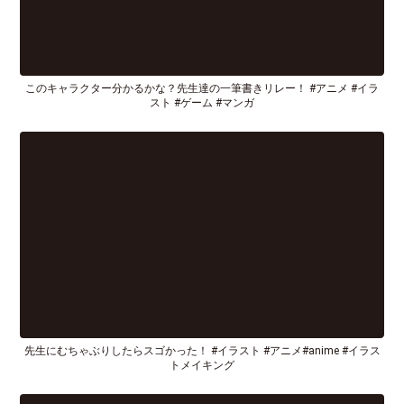
このキャラクター分かるかな？先生達の一筆書きリレー！ #アニメ #イラ
スト #ゲーム #マンガ
先生にむちゃぶりしたらスゴかった！ #イラスト #アニメ#anime #イラス
トメイキング