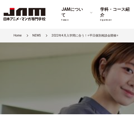
JAMについ
学科・コース紹
て
介
Feature
Department
Home
NEWS
2022年4月入学間に合う！⭐平日個別相談会開催⭐