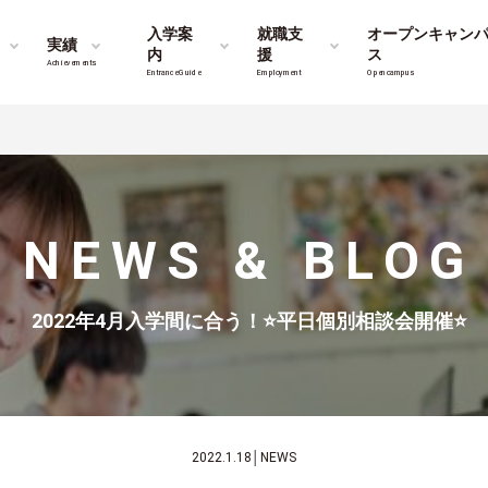
入学案
就職支
オープンキャン
実績
内
援
ス
Achievements
Entrance Guide
Employment
Opencampus
NEWS & BLOG
2022年4月入学間に合う！⭐平日個別相談会開催⭐
2022.1.18
│
NEWS