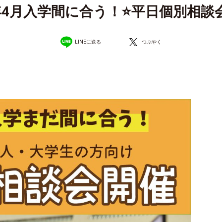
2年4月入学間に合う！⭐平日個別相談
LINEに送る
つぶやく