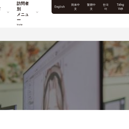
訪問者
简体中
繁體中
한국
Tiếng
English
パ
別
文
文
어
Việt
メニュ
ー
Visitor