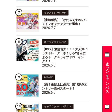
2026.7.10
イラストレーター科
【実績報告】「がたふぇす2027」
メインキャラクターに選出！
2026.7.7
オープンキャンパス
【8/22】緊急告知！！！大人気イ
ラストレーターさくしゃ2さんに
よるトーク＆ライブドローイン
グ！！
オープンキャンパス
2026.6.6
AO入試
【高３生以上は必見】第1期AOエ
ントリー受付スタート！
2026.6.5
キャラクターコンテスト