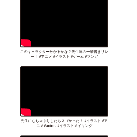
このキャラクター分かるかな？先生達の一筆書きリレ
ー！ #アニメ #イラスト #ゲーム #マンガ
先生にむちゃぶりしたらスゴかった！ #イラスト #ア
ニメ#anime #イラストメイキング