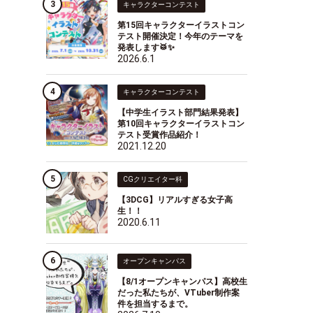
キャラクターコンテスト
第15回キャラクターイラストコン
テスト開催決定！今年のテーマを
発表します🥁✨
2026.6.1
キャラクターコンテスト
【中学生イラスト部門結果発表】
第10回キャラクターイラストコン
テスト受賞作品紹介！
2021.12.20
CGクリエイター科
【3DCG】リアルすぎる女子高
生！！
2020.6.11
オープンキャンパス
【8/1オープンキャンパス】高校生
だった私たちが、VTuber制作案
件を担当するまで。