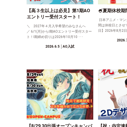
【高３生以上は必見】第1期AO
🍧夏期休校期
エントリー受付スタート！
日本アニメ・マン
間は休校日とさせ
＼ 2027年４月入学希望のみなさんへ
日】2026年8月2日(
／ 6/1(月)からⅠ期AOエントリー受付スター
ト！Ⅰ期締め切りは2026年10月10 ･･･
2026.
2026.6.5
│AO入試
【8/29,30出張オープンキャンパ
【祝・内定速