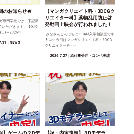
間のお知らせ🍧
【マンガクリエイト科・3DCGク
リエイター科】薬物乱用防止啓
ガ専門学校では、下記期
発動画上映会が行われました！
ていただきます。【休校
日)～2026年 ･･･
みなさんこんにちは！JAM入学相談室です
👩‍💻✨ 今回はマンガクリエイト科・3DCG
7.31
│NEWS
クリエイター科 ･･･
2026.7.27
│絵仕事受注・コンペ実績
報】ゲームの２Dデ
【祝・内定速報】３Dモデラ