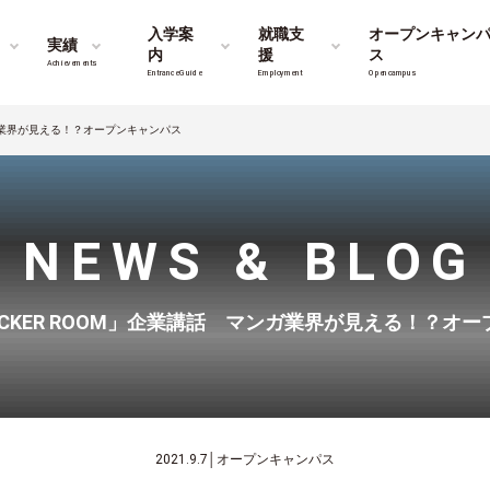
入学案
就職支
オープンキャン
実績
内
援
ス
Achievements
Entrance Guide
Employment
Opencampus
ンガ業界が見える！？オープンキャンパス
NEWS & BLOG
LOCKER ROOM」企業講話 マンガ業界が見える！？オ
2021.9.7
│
オープンキャンパス