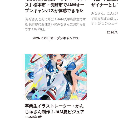
ス】松本市・長野市でJAMオー
ザイナーとし
プンキャンパスが体感できる✨
みなさん、こんに
す🙋またまた嬉し
みなさんこんにちは！JAM入学相談室です
す！😊 コンシュー
🙋 長野県にお住まいのみなさんにお知らせ
です！8/29(土 ･･･
2026.7
2026.7.23
│オープンキャンパス
卒業生イラストレーター・かん
じゅさん制作！JAM夏ビジュア
ルが完成