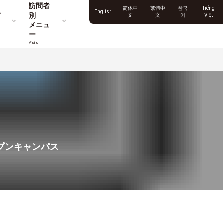
訪問者
简体中
繁體中
한국
Tiếng
English
パ
別
文
文
어
Việt
メニュ
ー
Visitor
ープンキャンパス