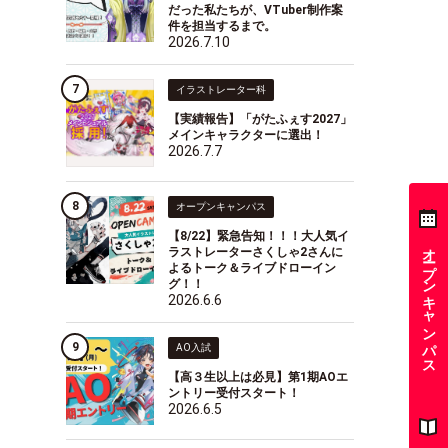
だった私たちが、VTuber制作案
件を担当するまで。
2026.7.10
イラストレーター科
【実績報告】「がたふぇす2027」
メインキャラクターに選出！
2026.7.7
オープンキャンパス
【8/22】緊急告知！！！大人気イ
オープンキャンパス
ラストレーターさくしゃ2さんに
よるトーク＆ライブドローイン
グ！！
2026.6.6
AO入試
【高３生以上は必見】第1期AOエ
ントリー受付スタート！
2026.6.5