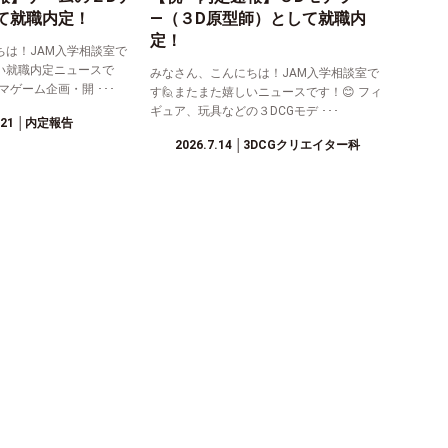
て就職内定！
―（３D原型師）として就職内
定！
ちは！JAM入学相談室で
い就職内定ニュースで
みなさん、こんにちは！JAM入学相談室で
マゲーム企画・開 ･･･
す🙋またまた嬉しいニュースです！😊 フィ
ギュア、玩具などの３DCGモデ ･･･
.21
│内定報告
2026.7.14
│3DCGクリエイター科