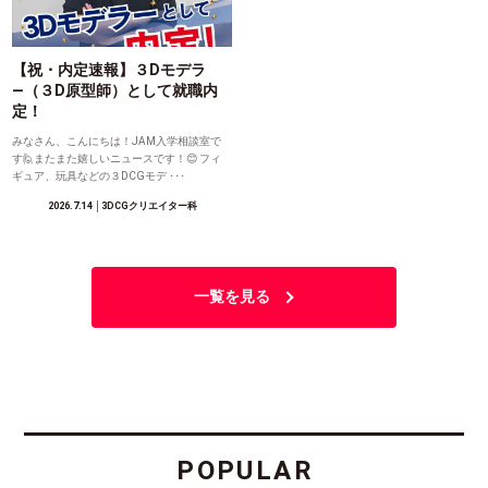
【祝・内定速報】３Dモデラ
―（３D原型師）として就職内
定！
みなさん、こんにちは！JAM入学相談室で
す🙋またまた嬉しいニュースです！😊 フィ
ギュア、玩具などの３DCGモデ ･･･
2026.7.14
│3DCGクリエイター科
一覧を見る
POPULAR