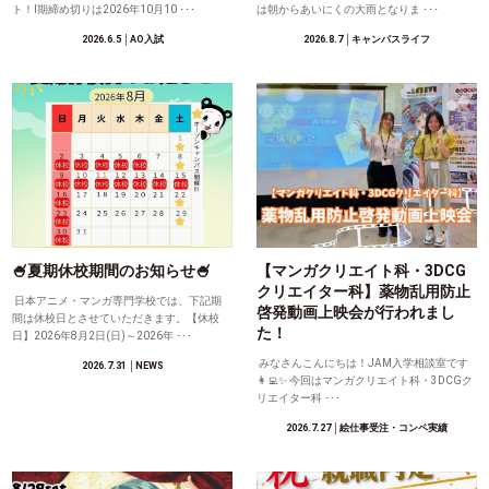
ト！Ⅰ期締め切りは2026年10月10 ･･･
は朝からあいにくの大雨となりま ･･･
2026.6.5
│AO入試
2026.8.7
│キャンパスライフ
🍧夏期休校期間のお知らせ🍧
【マンガクリエイト科・3DCG
クリエイター科】薬物乱用防止
日本アニメ・マンガ専門学校では、下記期
啓発動画上映会が行われまし
間は休校日とさせていただきます。【休校
た！
日】2026年8月2日(日)～2026年 ･･･
みなさんこんにちは！JAM入学相談室です
2026.7.31
│NEWS
👩‍💻✨ 今回はマンガクリエイト科・3DCGク
リエイター科 ･･･
2026.7.27
│絵仕事受注・コンペ実績