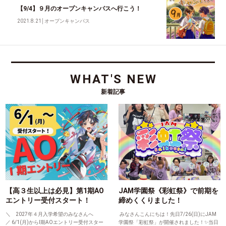
【9/4】９月のオープンキャンパスへ行こう！
2021.8.21
│
オープンキャンパス
WHAT'S NEW
新着記事
【高３生以上は必見】第1期AO
JAM学園祭《彩虹祭》で前期を
エントリー受付スタート！
締めくくりました！
＼ 2027年４月入学希望のみなさんへ
みなさんこんにちは！先日7/26(日)にJAM
／ 6/1(月)からⅠ期AOエントリー受付スター
学園祭「彩虹祭」が開催されました！✨当日