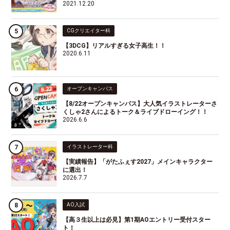
2021.12.20
CGクリエイター科
【3DCG】リアルすぎる女子高生！！
2020.6.11
オープンキャンパス
【8/22オープンキャンパス】大人気イラストレーターさ
くしゃ2さんによるトーク＆ライブドローイング！！
2026.6.6
イラストレーター科
【実績報告】「がたふぇす2027」メインキャラクター
に選出！
2026.7.7
AO入試
【高３生以上は必見】第1期AOエントリー受付スター
ト！