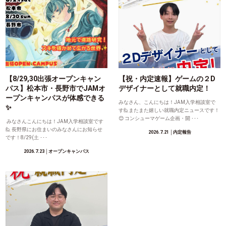
【8/29,30出張オープンキャン
【祝・内定速報】ゲームの２D
パス】松本市・長野市でJAMオ
デザイナーとして就職内定！
ープンキャンパスが体感できる
みなさん、こんにちは！JAM入学相談室で
✨
す🙋またまた嬉しい就職内定ニュースです！
😊 コンシューマゲーム企画・開 ･･･
みなさんこんにちは！JAM入学相談室です
🙋 長野県にお住まいのみなさんにお知らせ
2026.7.21
│内定報告
です！8/29(土 ･･･
2026.7.23
│オープンキャンパス