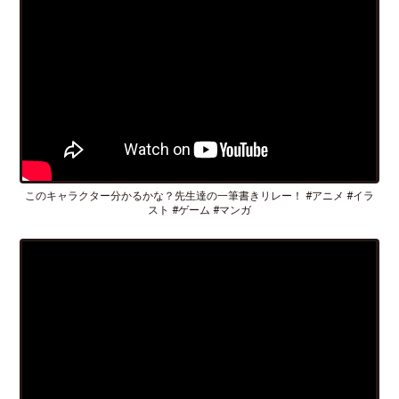
このキャラクター分かるかな？先生達の一筆書きリレー！ #アニメ #イラ
スト #ゲーム #マンガ