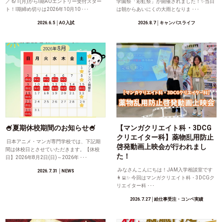
／ 6/1(月)からⅠ期AOエントリー受付スター
学園祭「彩虹祭」が開催されました！✨当日
ト！Ⅰ期締め切りは2026年10月10 ･･･
は朝からあいにくの大雨となりま ･･･
2026.6.5
│AO入試
2026.8.7
│キャンパスライフ
🍧夏期休校期間のお知らせ🍧
【マンガクリエイト科・3DCG
クリエイター科】薬物乱用防止
日本アニメ・マンガ専門学校では、下記期
啓発動画上映会が行われまし
間は休校日とさせていただきます。【休校
た！
日】2026年8月2日(日)～2026年 ･･･
みなさんこんにちは！JAM入学相談室です
2026.7.31
│NEWS
👩‍💻✨ 今回はマンガクリエイト科・3DCGク
リエイター科 ･･･
2026.7.27
│絵仕事受注・コンペ実績