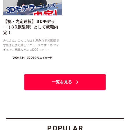
【祝・内定速報】３Dモデラ
―（３D原型師）として就職内
定！
みなさん、こんにちは！JAM入学相談室で
す🙋またまた嬉しいニュースです！😊 フィ
ギュア、玩具などの３DCGモデ ･･･
2026.7.14
│3DCGクリエイター科
一覧を見る
POPULAR