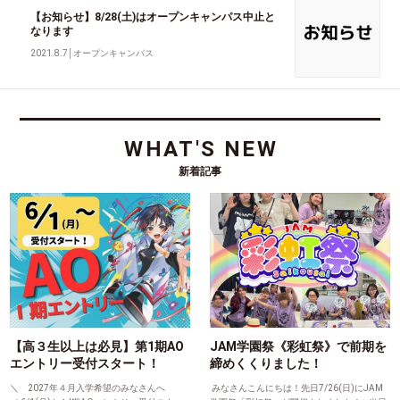
【お知らせ】8/28(土)はオープンキャンパス中止と
なります
2021.8.7
│
オープンキャンパス
WHAT'S NEW
新着記事
【高３生以上は必見】第1期AO
JAM学園祭《彩虹祭》で前期を
エントリー受付スタート！
締めくくりました！
＼ 2027年４月入学希望のみなさんへ
みなさんこんにちは！先日7/26(日)にJAM