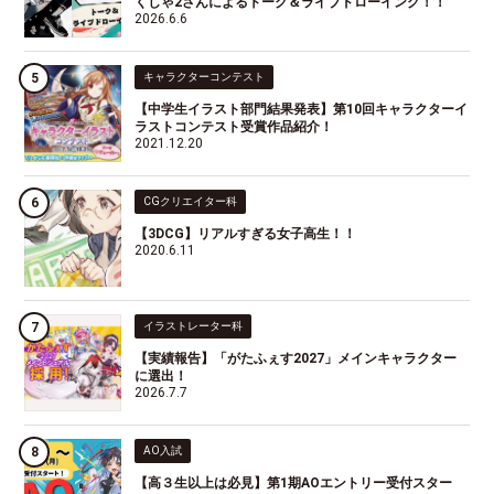
くしゃ2さんによるトーク＆ライブドローイング！！
2026.6.6
キャラクターコンテスト
【中学生イラスト部門結果発表】第10回キャラクターイ
ラストコンテスト受賞作品紹介！
2021.12.20
CGクリエイター科
【3DCG】リアルすぎる女子高生！！
2020.6.11
イラストレーター科
【実績報告】「がたふぇす2027」メインキャラクター
に選出！
2026.7.7
AO入試
【高３生以上は必見】第1期AOエントリー受付スター