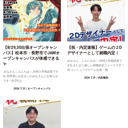
【8/29,30出張オープンキャン
【祝・内定速報】ゲームの２D
パス】松本市・長野市でJAMオ
デザイナーとして就職内定！
ープンキャンパスが体感できる
みなさん、こんにちは！JAM入学相談室で
✨
す🙋またまた嬉しい就職内定ニュースです！
😊 コンシューマゲーム企画・開 ･･･
みなさんこんにちは！JAM入学相談室です
🙋 長野県にお住まいのみなさんにお知らせ
2026.7.21
│内定報告
です！8/29(土 ･･･
2026.7.23
│オープンキャンパス