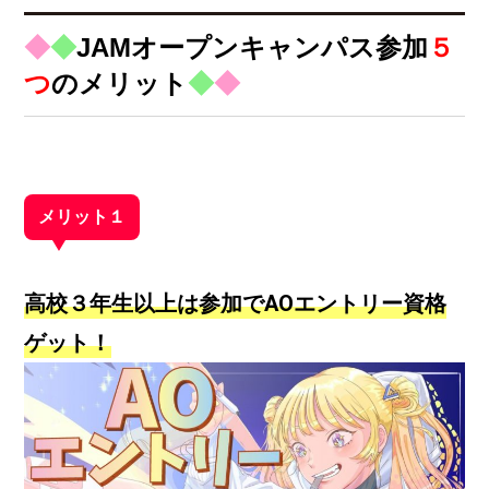
◆
◆
JAMオープンキャンパス参加
５
つ
のメリット
◆
◆
メリット１
高校３年生以上は参加でAOエントリー資格
ゲット！