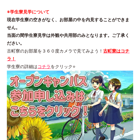
※学生寮見学について
現在学生寮の空きがなく、お部屋の中を内見することができま
せん。
当面の間学生寮見学は外観や共用部のみとなります。ご了承く
ださい。
古町寮のお部屋を３６０度カメラで見てみよう！
古町寮はコチ
ラ！
学生寮の詳細は
コチラ
をクリック⭐