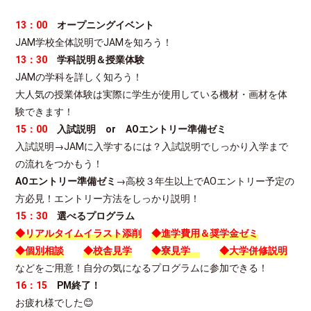
13：00
オープニングイベント
JAM学校全体説明でJAMを知ろう！
13：30
学科説明＆授業体験
JAMの学科を詳しく知ろう！
大人気の授業体験は実際に学生が使用している機材・画材を体
験できます！
15：00
入試説明 or AOエントリー準備ゼミ
入試説明→JAMに入学するには？入試説明でしっかり入学まで
の流れをつかもう！
AOエントリー準備ゼミ
→高校３年生以上でAOエントリー予定の
方必見！エントリー方法をしっかり説明！
15：30
選べるプログラム
◆リアルタイムイラスト添削
◆進学費用＆奨学金ゼミ
◆個別相談
◆校舎見学
◆寮見学
◆大学併修説明
などをご用意！自分の気になるプログラムに参加できる！
16：15
PM終了！
お疲れ様でした😊