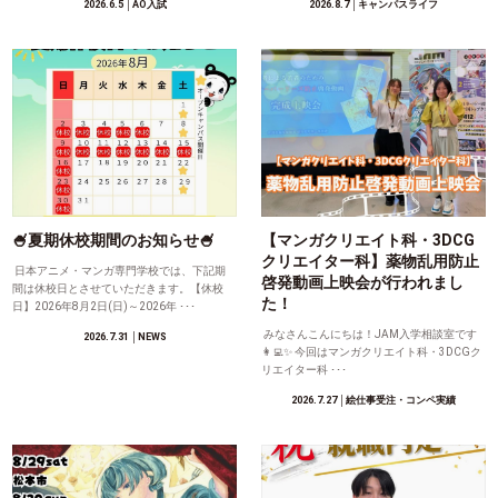
2026.6.5
│AO入試
2026.8.7
│キャンパスライフ
🍧夏期休校期間のお知らせ🍧
【マンガクリエイト科・3DCG
クリエイター科】薬物乱用防止
日本アニメ・マンガ専門学校では、下記期
啓発動画上映会が行われまし
間は休校日とさせていただきます。【休校
た！
日】2026年8月2日(日)～2026年 ･･･
みなさんこんにちは！JAM入学相談室です
2026.7.31
│NEWS
👩‍💻✨ 今回はマンガクリエイト科・3DCGク
リエイター科 ･･･
2026.7.27
│絵仕事受注・コンペ実績