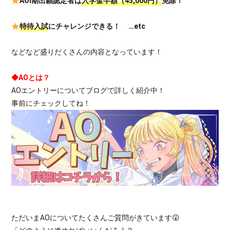
AOⅠ期出願認定者は
入学金半額（45,000円）
免除！
特待入試
にチャレンジできる！ …etc
などなど盛りだくさんの内容となっています！
◆AOとは？
AOエントリーについてブログで詳しく紹介中！
事前にチェックしてね！
ただいまAOについてたくさんご質問がきています😲