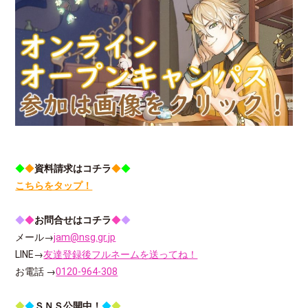
◆
◆
資料請求はコチラ
◆
◆
こちらをタップ！
◆
◆
お問合せはコチラ
◆
◆
メール→
jam@nsg.gr.jp
LINE→
友達登録後フルネームを送ってね！
お電話 →
0120-964-308
◆
◆
ＳＮＳ公開中！
◆
◆