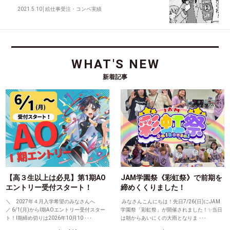
2021.5.10
│
絵仕事受注・コンペ実績
WHAT'S NEW
新着記事
【高３生以上は必見】第1期AO
JAM学園祭《彩虹祭》で前期を
エントリー受付スタート！
締めくくりました！
＼ 2027年４月入学希望のみなさんへ
みなさんこんにちは！先日7/26(日)にJAM
／ 6/1(月)からⅠ期AOエントリー受付スター
学園祭「彩虹祭」が開催されました！✨当日
ト！Ⅰ期締め切りは2026年10月10 ･･･
は朝からあいにくの大雨となりま ･･･