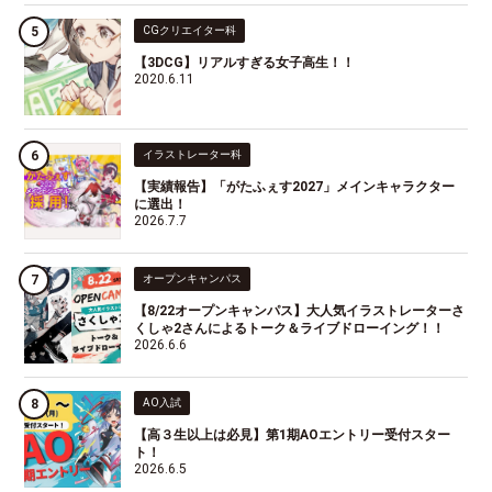
CGクリエイター科
【3DCG】リアルすぎる女子高生！！
2020.6.11
イラストレーター科
【実績報告】「がたふぇす2027」メインキャラクター
に選出！
2026.7.7
オープンキャンパス
【8/22オープンキャンパス】大人気イラストレーターさ
くしゃ2さんによるトーク＆ライブドローイング！！
2026.6.6
AO入試
【高３生以上は必見】第1期AOエントリー受付スター
ト！
2026.6.5