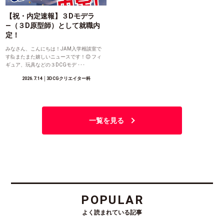
【祝・内定速報】３Dモデラ
―（３D原型師）として就職内
定！
みなさん、こんにちは！JAM入学相談室で
す🙋またまた嬉しいニュースです！😊 フィ
ギュア、玩具などの３DCGモデ ･･･
2026.7.14
│3DCGクリエイター科
一覧を見る
POPULAR
よく読まれている記事