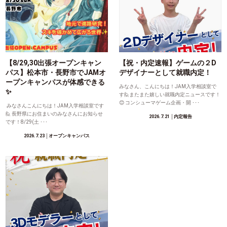
【8/29,30出張オープンキャン
【祝・内定速報】ゲームの２D
パス】松本市・長野市でJAMオ
デザイナーとして就職内定！
ープンキャンパスが体感できる
みなさん、こんにちは！JAM入学相談室で
✨
す🙋またまた嬉しい就職内定ニュースです！
😊 コンシューマゲーム企画・開 ･･･
みなさんこんにちは！JAM入学相談室です
🙋 長野県にお住まいのみなさんにお知らせ
2026.7.21
│内定報告
です！8/29(土 ･･･
2026.7.23
│オープンキャンパス