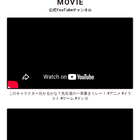
MOVIE
公式YouTubeチャンネル
このキャラクター分かるかな？先生達の一筆書きリレー！ #アニメ #イラ
スト #ゲーム #マンガ