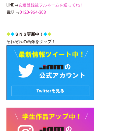
LINE→
友達登録後フルネームを送ってね！
電話 →
0120-964-308
◆
◆
ＳＮＳ更新中！
◆
◆
それぞれの画像をタップ！