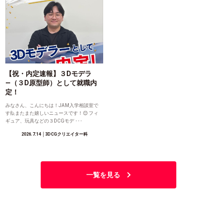
【祝・内定速報】３Dモデラ
―（３D原型師）として就職内
定！
みなさん、こんにちは！JAM入学相談室で
す🙋またまた嬉しいニュースです！😊 フィ
ギュア、玩具などの３DCGモデ ･･･
2026.7.14
│3DCGクリエイター科
一覧を見る