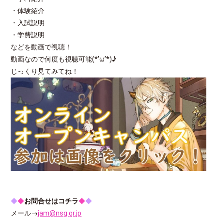
・体験紹介
・入試説明
・学費説明
などを動画で視聴！
動画なので何度も視聴可能(*’ω’*)♪
じっくり見てみてね！
◆
◆
お問合せはコチラ
◆
◆
メール→
jam@nsg.gr.jp