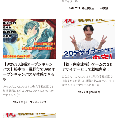
リエイター科 ･･･
2026.7.27
│絵仕事受注・コンペ実績
【8/29,30出張オープンキャン
【祝・内定速報】ゲームの２D
パス】松本市・長野市でJAMオ
デザイナーとして就職内定！
ープンキャンパスが体感できる
みなさん、こんにちは！JAM入学相談室で
✨
す🙋またまた嬉しい就職内定ニュースです！
😊 コンシューマゲーム企画・開 ･･･
みなさんこんにちは！JAM入学相談室です
🙋 長野県にお住まいのみなさんにお知らせ
2026.7.21
│内定報告
です！8/29(土 ･･･
2026.7.23
│オープンキャンパス