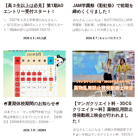
【高３生以上は必見】第1期AO
JAM学園祭《彩虹祭》で前期を
エントリー受付スタート！
締めくくりました！
＼ 2027年４月入学希望のみなさんへ
みなさんこんにちは！先日7/26(日)にJAM
／ 6/1(月)からⅠ期AOエントリー受付スター
学園祭「彩虹祭」が開催されました！✨当日
ト！Ⅰ期締め切りは2026年10月10 ･･･
は朝からあいにくの大雨となりま ･･･
2026.6.5
│AO入試
2026.8.7
│キャンパスライフ
🍧夏期休校期間のお知らせ🍧
【マンガクリエイト科・3DCG
クリエイター科】薬物乱用防止
日本アニメ・マンガ専門学校では、下記期
啓発動画上映会が行われまし
間は休校日とさせていただきます。【休校
た！
日】2026年8月2日(日)～2026年 ･･･
みなさんこんにちは！JAM入学相談室です
2026.7.31
│NEWS
👩‍💻✨ 今回はマンガクリエイト科・3DCGク