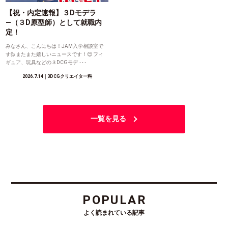
【祝・内定速報】３Dモデラ
―（３D原型師）として就職内
定！
みなさん、こんにちは！JAM入学相談室で
す🙋またまた嬉しいニュースです！😊 フィ
ギュア、玩具などの３DCGモデ ･･･
2026.7.14
│3DCGクリエイター科
一覧を見る
POPULAR
よく読まれている記事