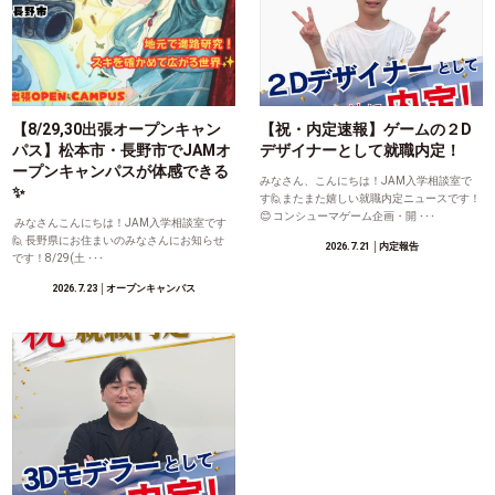
【8/29,30出張オープンキャン
【祝・内定速報】ゲームの２D
パス】松本市・長野市でJAMオ
デザイナーとして就職内定！
ープンキャンパスが体感できる
みなさん、こんにちは！JAM入学相談室で
✨
す🙋またまた嬉しい就職内定ニュースです！
😊 コンシューマゲーム企画・開 ･･･
みなさんこんにちは！JAM入学相談室です
🙋 長野県にお住まいのみなさんにお知らせ
2026.7.21
│内定報告
です！8/29(土 ･･･
2026.7.23
│オープンキャンパス