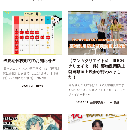
🍧夏期休校期間のお知らせ🍧
【マンガクリエイト科・3DCG
クリエイター科】薬物乱用防止
日本アニメ・マンガ専門学校では、下記期
啓発動画上映会が行われまし
間は休校日とさせていただきます。【休校
た！
日】2026年8月2日(日)～2026年 ･･･
みなさんこんにちは！JAM入学相談室です
2026.7.31
│NEWS
👩‍💻✨ 今回はマンガクリエイト科・3DCGク
リエイター科 ･･･
2026.7.27
│絵仕事受注・コンペ実績