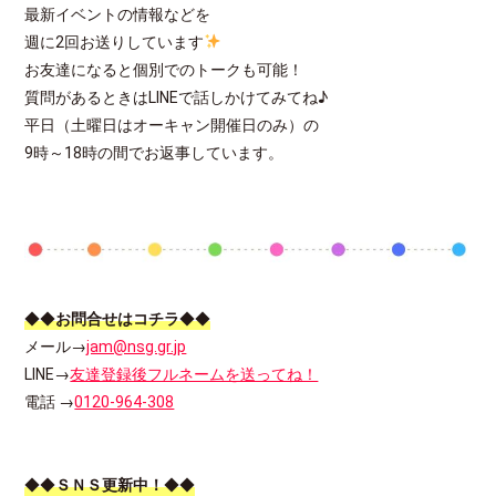
最新イベントの情報などを
週に2回お送りしています
お友達になると個別でのトークも可能！
質問があるときはLINEで話しかけてみてね♪
平日（土曜日はオーキャン開催日のみ）の
9時～18時の間でお返事しています。
◆◆
お問合せはコチラ
◆◆
メール→
jam@nsg.gr.jp
LINE→
友達登録後フルネームを送ってね！
電話 →
0120-964-308
◆◆
ＳＮＳ更新中！
◆◆