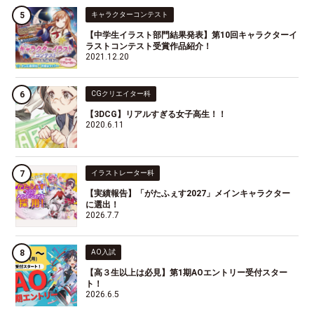
キャラクターコンテスト
【中学生イラスト部門結果発表】第10回キャラクターイ
ラストコンテスト受賞作品紹介！
2021.12.20
CGクリエイター科
【3DCG】リアルすぎる女子高生！！
2020.6.11
イラストレーター科
【実績報告】「がたふぇす2027」メインキャラクター
に選出！
2026.7.7
AO入試
【高３生以上は必見】第1期AOエントリー受付スター
ト！
2026.6.5