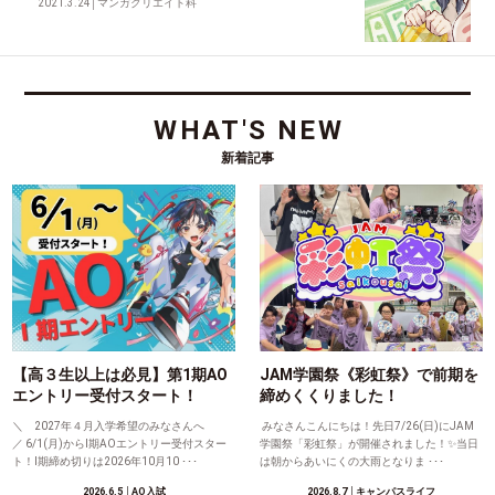
2021.3.24
│
マンガクリエイト科
WHAT'S NEW
新着記事
【高３生以上は必見】第1期AO
JAM学園祭《彩虹祭》で前期を
エントリー受付スタート！
締めくくりました！
＼ 2027年４月入学希望のみなさんへ
みなさんこんにちは！先日7/26(日)にJAM
／ 6/1(月)からⅠ期AOエントリー受付スター
学園祭「彩虹祭」が開催されました！✨当日
ト！Ⅰ期締め切りは2026年10月10 ･･･
は朝からあいにくの大雨となりま ･･･
2026.6.5
│AO入試
2026.8.7
│キャンパスライフ