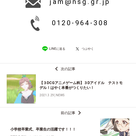
jam@nsg.gr.jp
0120-964-308
LINEに送る
つぶやく
次の記事
【３DCGアニメゲーム科】３Dアイドル テストモ
デル！はやく本番がつくりたい！
2021.3.29
│
NEWS
前の記事
小学校卒業式、卒業生の活躍です！！！