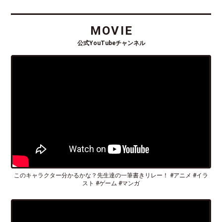
MOVIE
公式YouTubeチャンネル
このキャラクター分かるかな？先生達の一筆書きリレー！ #アニメ #イラ
スト #ゲーム #マンガ