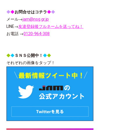
◆
◆
お問合せはコチラ
◆
◆
メール→
jam@nsg.gr.jp
LINE→
友達登録後フルネームを送ってね！
お電話 →
0120-964-308
◆
◆
ＳＮＳ公開中！
◆
◆
それぞれの画像をタップ！