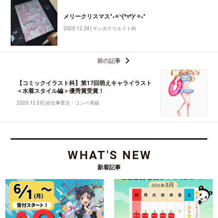
メリークリスマス°˖✧◝(⁰▿⁰)◜✧˖°
2020.12.24
│
マンガクリエイト科
前の記事
【コミックイラスト科】第17回萌えキャライラスト
＜水着スタイル編＞優秀賞受賞！
2020.12.30
│
絵仕事受注・コンペ実績
WHAT'S NEW
新着記事