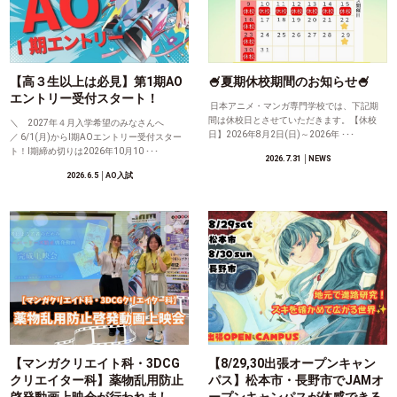
【高３生以上は必見】第1期AO
🍧夏期休校期間のお知らせ🍧
エントリー受付スタート！
日本アニメ・マンガ専門学校では、下記期
間は休校日とさせていただきます。【休校
＼ 2027年４月入学希望のみなさんへ
日】2026年8月2日(日)～2026年 ･･･
／ 6/1(月)からⅠ期AOエントリー受付スター
ト！Ⅰ期締め切りは2026年10月10 ･･･
2026.7.31
│NEWS
2026.6.5
│AO入試
【マンガクリエイト科・3DCG
【8/29,30出張オープンキャン
クリエイター科】薬物乱用防止
パス】松本市・長野市でJAMオ