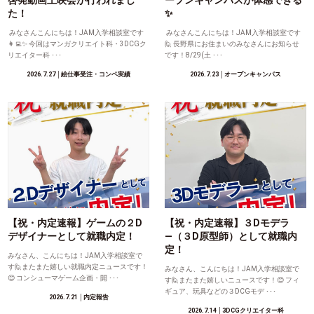
啓発動画上映会が行われまし
ープンキャンパスが体感できる
た！
✨
みなさんこんにちは！JAM入学相談室です
みなさんこんにちは！JAM入学相談室です
👩‍💻✨ 今回はマンガクリエイト科・3DCGク
🙋 長野県にお住まいのみなさんにお知らせ
リエイター科 ･･･
です！8/29(土 ･･･
2026.7.27
│絵仕事受注・コンペ実績
2026.7.23
│オープンキャンパス
【祝・内定速報】ゲームの２D
【祝・内定速報】３Dモデラ
デザイナーとして就職内定！
―（３D原型師）として就職内
定！
みなさん、こんにちは！JAM入学相談室で
す🙋またまた嬉しい就職内定ニュースです！
みなさん、こんにちは！JAM入学相談室で
😊 コンシューマゲーム企画・開 ･･･
す🙋またまた嬉しいニュースです！😊 フィ
ギュア、玩具などの３DCGモデ ･･･
2026.7.21
│内定報告
2026.7.14
│3DCGクリエイター科