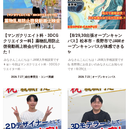
【マンガクリエイト科・3DCG
【8/29,30出張オープンキャン
クリエイター科】薬物乱用防止
パス】松本市・長野市でJAMオ
啓発動画上映会が行われまし
ープンキャンパスが体感できる
た！
✨
みなさんこんにちは！JAM入学相談室です
みなさんこんにちは！JAM入学相談室です
👩‍💻✨ 今回はマンガクリエイト科・3DCGク
🙋 長野県にお住まいのみなさんにお知らせ
リエイター科 ･･･
です！8/29(土 ･･･
2026.7.27
│絵仕事受注・コンペ実績
2026.7.23
│オープンキャンパス