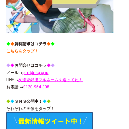
◆
◆
資料請求はコチラ
◆
◆
こちらをタップ！
◆
◆
お問合せはコチラ
◆
◆
メール→
jam@nsg.gr.jp
LINE→
友達登録後フルネームを送ってね！
お電話 →
0120-964-308
◆
◆
ＳＮＳ公開中！
◆
◆
それぞれの画像をタップ！