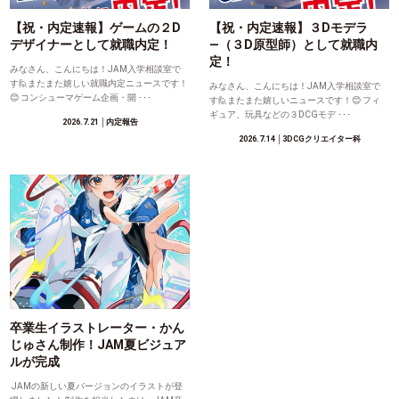
【祝・内定速報】ゲームの２D
【祝・内定速報】３Dモデラ
デザイナーとして就職内定！
―（３D原型師）として就職内
定！
みなさん、こんにちは！JAM入学相談室で
す🙋またまた嬉しい就職内定ニュースです！
みなさん、こんにちは！JAM入学相談室で
😊 コンシューマゲーム企画・開 ･･･
す🙋またまた嬉しいニュースです！😊 フィ
ギュア、玩具などの３DCGモデ ･･･
2026.7.21
│内定報告
2026.7.14
│3DCGクリエイター科
卒業生イラストレーター・かん
じゅさん制作！JAM夏ビジュア
ルが完成
JAMの新しい夏バージョンのイラストが登