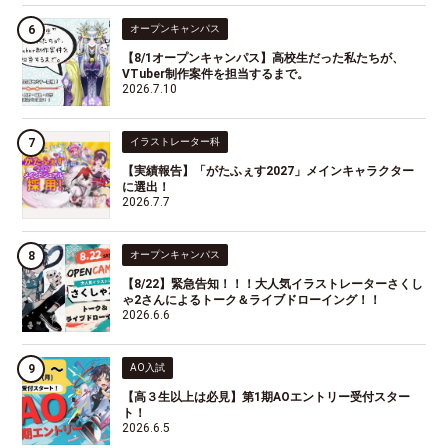
オープンキャンパス
【8/1オープンキャンパス】高校生だった私たちが、
VTuber制作案件を担当するまで。
2026.7.10
イラストレーター科
【実績報告】「がたふぇす2027」メインキャラクター
に選出！
2026.7.7
オープンキャンパス
【8/22】緊急告知！！！大人気イラストレーターさくし
ゃ2さんによるトーク＆ライブドローイング！！
2026.6.6
AO入試
【高３生以上は必見】第1期AOエントリー受付スター
ト！
2026.6.5