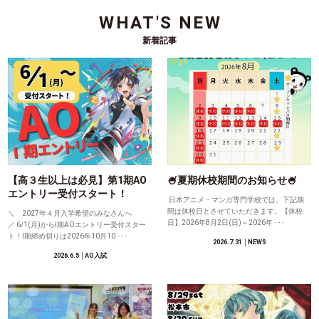
WHAT'S NEW
新着記事
【高３生以上は必見】第1期AO
🍧夏期休校期間のお知らせ🍧
エントリー受付スタート！
日本アニメ・マンガ専門学校では、下記期
間は休校日とさせていただきます。【休校
＼ 2027年４月入学希望のみなさんへ
日】2026年8月2日(日)～2026年 ･･･
／ 6/1(月)からⅠ期AOエントリー受付スター
ト！Ⅰ期締め切りは2026年10月10 ･･･
2026.7.31
│NEWS
2026.6.5
│AO入試