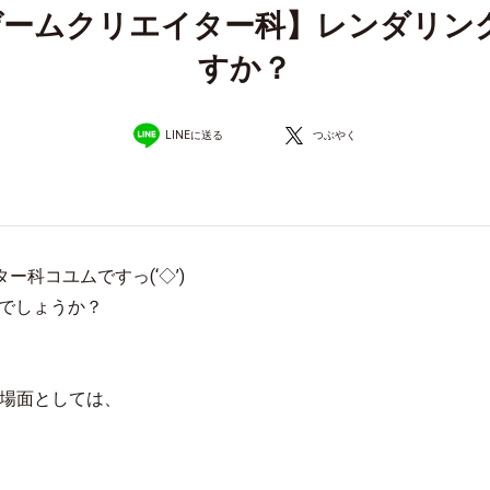
ゲームクリエイター科】レンダリン
すか？
LINEに送る
つぶやく
科コユムですっ(‘◇’)ゞ
でしょうか？
る場面としては、