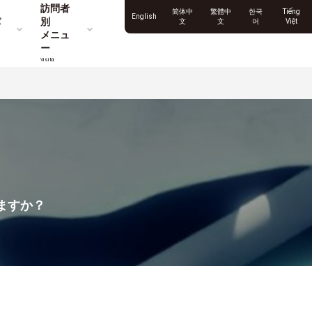
訪問者
简体中
繁體中
한국
Tiếng
English
パ
別
文
文
어
Việt
メニュ
ー
Visitor
ますか？