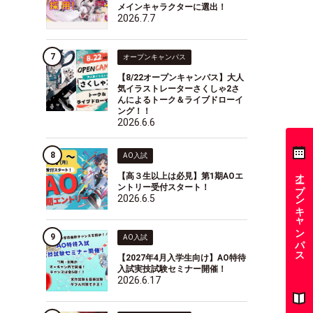
メインキャラクターに選出！
2026.7.7
オープンキャンパス
【8/22オープンキャンパス】大人
気イラストレーターさくしゃ2さ
んによるトーク＆ライブドローイ
ング！！
2026.6.6
AO入試
オープンキャンパス
【高３生以上は必見】第1期AOエ
ントリー受付スタート！
2026.6.5
AO入試
【2027年4月入学生向け】AO特待
入試実技試験セミナー開催！
2026.6.17