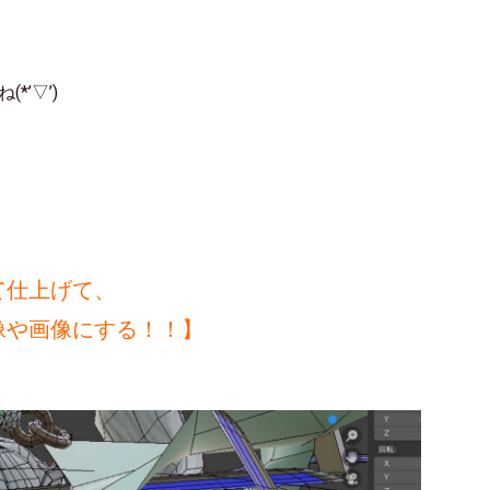
’▽’)
て仕上げて、
にする！！】