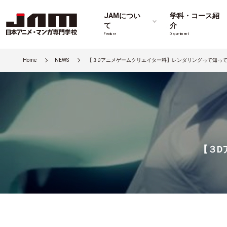
JAMについ
学科・コース紹
て
介
Feature
Department
Home
NEWS
【３Dアニメゲームクリエイター科】レンダリングって知っ
【３D