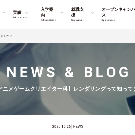
入学案
就職支
オープンキャン
実績
内
援
ス
Achievements
Entrance Guide
Employment
Opencampus
てますか？
NEWS & BLOG
アニメゲームクリエイター科】レンダリングって知って
2020.10.26
│
NEWS