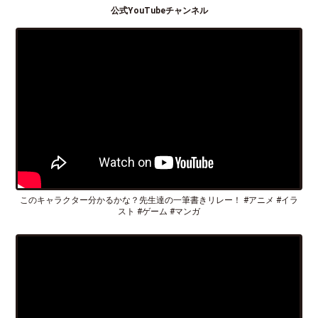
公式YouTubeチャンネル
このキャラクター分かるかな？先生達の一筆書きリレー！ #アニメ #イラ
スト #ゲーム #マンガ