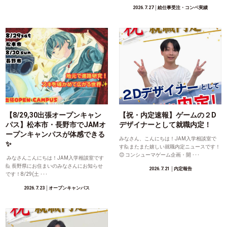
2026.7.27
│絵仕事受注・コンペ実績
【8/29,30出張オープンキャン
【祝・内定速報】ゲームの２D
パス】松本市・長野市でJAMオ
デザイナーとして就職内定！
ープンキャンパスが体感できる
みなさん、こんにちは！JAM入学相談室で
✨
す🙋またまた嬉しい就職内定ニュースです！
😊 コンシューマゲーム企画・開 ･･･
みなさんこんにちは！JAM入学相談室です
🙋 長野県にお住まいのみなさんにお知らせ
2026.7.21
│内定報告
です！8/29(土 ･･･
2026.7.23
│オープンキャンパス