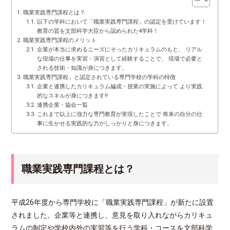
職業実践専門課程とは？
以下の学科において「職業実践専門課程」の認定を受けています！
教育の質を文部科学大臣から認められた4学科！
職業実践専門課程のメリット
企業が本当に求めるニーズにそったカリキュラムのもと、 リアル
な現場の仕事を実習・演習として経験することで、 現場で必要と
される技術・知識が身につきます。
職業実践専門課程」と認定されている専門学校の学科の特徴
企業と連携したカリキュラム編成・授業の実施によって より実践
的なスキルが身につきます!!
連携企業・協会一覧
これまで以上に強力な専門教育が実現したことで 将来の自分の仕
事に生かせる実践的な力がしっかりと身につきます。
職業実践専門課程とは？
平成26年度から専門学校に「職業実践専門課程」が新たに設置
されました。企業等と連携し、意見を取り入れながらカリキュ
ラムの制定や学校内外の実習等を行う学科・コースを文部科学