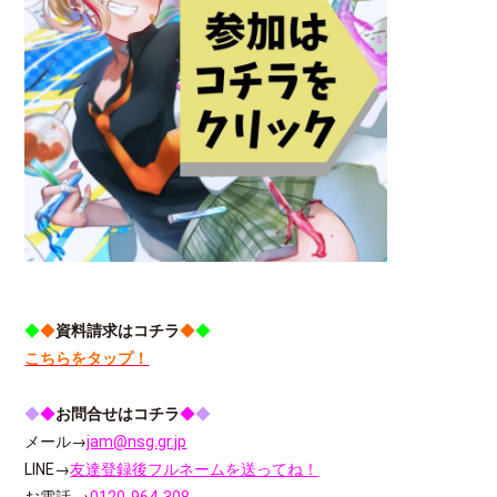
◆
◆
資料請求はコチラ
◆
◆
こちらをタップ！
◆
◆
お問合せはコチラ
◆
◆
メール→
jam@nsg.gr.jp
LINE→
友達登録後フルネームを送ってね！
お電話 →
0120-964-308