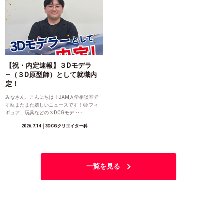
【祝・内定速報】３Dモデラ
―（３D原型師）として就職内
定！
みなさん、こんにちは！JAM入学相談室で
す🙋またまた嬉しいニュースです！😊 フィ
ギュア、玩具などの３DCGモデ ･･･
2026.7.14
│3DCGクリエイター科
一覧を見る