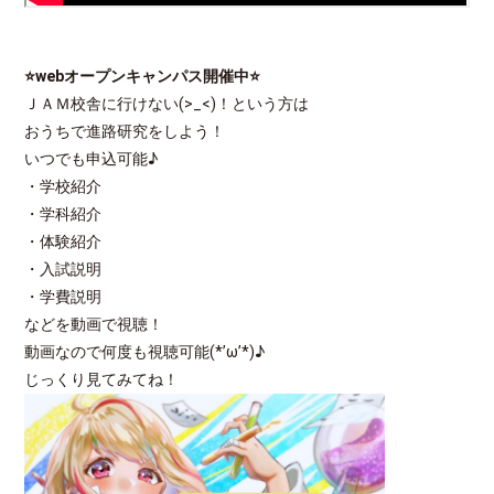
⭐webオープンキャンパス開催中
⭐
ＪＡＭ校舎に行けない(>_<)！という方は
おうちで進路研究をしよう！
いつでも申込可能♪
・学校紹介
・学科紹介
・体験紹介
・入試説明
・学費説明
などを動画で視聴！
動画なので何度も視聴可能(*’ω’*)♪
じっくり見てみてね！