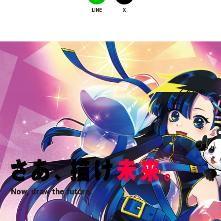
LINE
X
Now, draw the future.