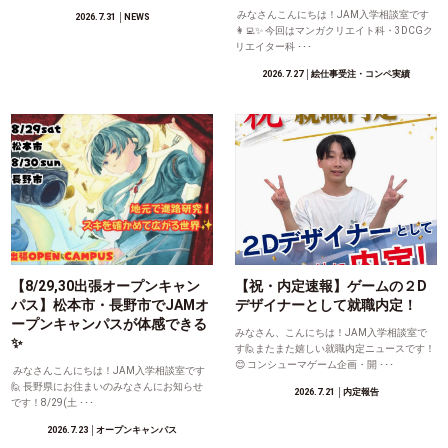
みなさんこんにちは！JAM入学相談室です
2026.7.31
│NEWS
👩‍💻✨ 今回はマンガクリエイト科・3DCGク
リエイター科 ･･･
2026.7.27
│絵仕事受注・コンペ実績
【8/29,30出張オープンキャン
【祝・内定速報】ゲームの２D
パス】松本市・長野市でJAMオ
デザイナーとして就職内定！
ープンキャンパスが体感できる
みなさん、こんにちは！JAM入学相談室で
✨
す🙋またまた嬉しい就職内定ニュースです！
😊 コンシューマゲーム企画・開 ･･･
みなさんこんにちは！JAM入学相談室です
🙋 長野県にお住まいのみなさんにお知らせ
2026.7.21
│内定報告
です！8/29(土 ･･･
2026.7.23
│オープンキャンパス