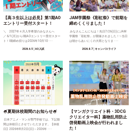
【高３生以上は必見】第1期AO
JAM学園祭《彩虹祭》で前期を
エントリー受付スタート！
締めくくりました！
＼ 2027年４月入学希望のみなさんへ
みなさんこんにちは！先日7/26(日)にJAM
／ 6/1(月)からⅠ期AOエントリー受付スター
学園祭「彩虹祭」が開催されました！✨当日
ト！Ⅰ期締め切りは2026年10月10 ･･･
は朝からあいにくの大雨となりま ･･･
2026.6.5
│AO入試
2026.8.7
│キャンパスライフ
🍧夏期休校期間のお知らせ🍧
【マンガクリエイト科・3DCG
クリエイター科】薬物乱用防止
日本アニメ・マンガ専門学校では、下記期
啓発動画上映会が行われまし
間は休校日とさせていただきます。【休校
た！
日】2026年8月2日(日)～2026年 ･･･