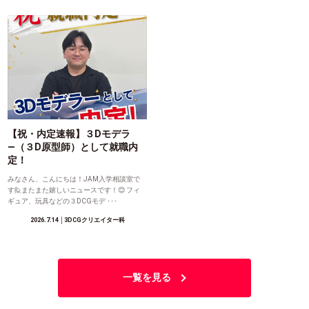
【祝・内定速報】３Dモデラ
―（３D原型師）として就職内
定！
みなさん、こんにちは！JAM入学相談室で
す🙋またまた嬉しいニュースです！😊 フィ
ギュア、玩具などの３DCGモデ ･･･
2026.7.14
│3DCGクリエイター科
一覧を見る