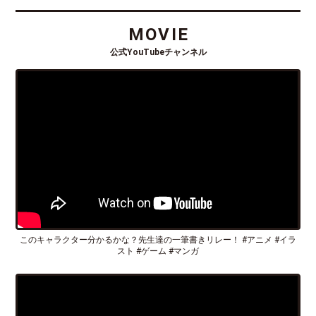
MOVIE
公式YouTubeチャンネル
このキャラクター分かるかな？先生達の一筆書きリレー！ #アニメ #イラ
スト #ゲーム #マンガ