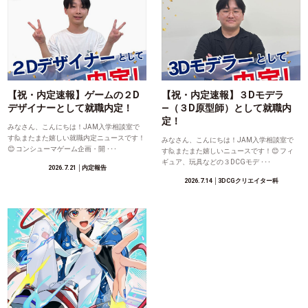
【祝・内定速報】ゲームの２D
【祝・内定速報】３Dモデラ
デザイナーとして就職内定！
―（３D原型師）として就職内
定！
みなさん、こんにちは！JAM入学相談室で
す🙋またまた嬉しい就職内定ニュースです！
みなさん、こんにちは！JAM入学相談室で
😊 コンシューマゲーム企画・開 ･･･
す🙋またまた嬉しいニュースです！😊 フィ
ギュア、玩具などの３DCGモデ ･･･
2026.7.21
│内定報告
2026.7.14
│3DCGクリエイター科