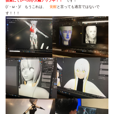
授業にてレベルが大幅アップ中！！
です！
(/・ω・)/ もうこれは、
覚醒
と言っても過言ではないで
す！！！