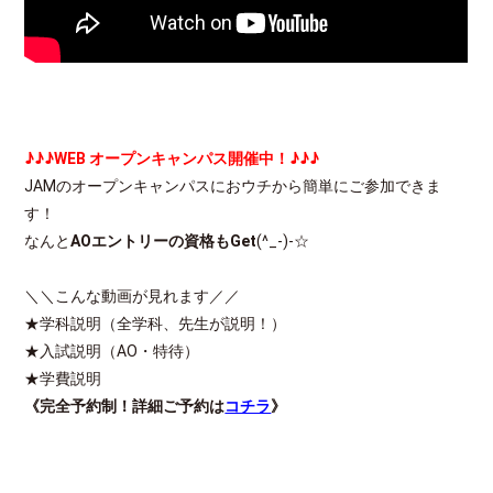
♪♪♪
WEB
オープンキャンパス開催中！
♪♪♪
JAMのオープンキャンパスにおウチから簡単にご参加できま
す！
なんと
AO
エントリーの資格も
Get
(^_-)-☆
＼＼こんな動画が見れます／／
★学科説明（全学科、先生が説明！）
★入試説明（AO・特待）
★学費説明
《完全予約制！詳細ご予約は
コチラ
》