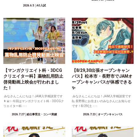
2026.6.5
│AO入試
【マンガクリエイト科・3DCG
【8/29,30出張オープンキャン
クリエイター科】薬物乱用防止
パス】松本市・長野市でJAMオ
啓発動画上映会が行われまし
ープンキャンパスが体感できる
た！
✨
みなさんこんにちは！JAM入学相談室です
みなさんこんにちは！JAM入学相談室です
👩‍💻✨ 今回はマンガクリエイト科・3DCGク
🙋 長野県にお住まいのみなさんにお知らせ
リエイター科 ･･･
です！8/29(土 ･･･
2026.7.27
│絵仕事受注・コンペ実績
2026.7.23
│オープンキャンパス