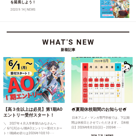
を延長しよう！
2020.9.14
│
NEWS
WHAT'S NEW
新着記事
【高３生以上は必見】第1期AO
🍧夏期休校期間のお知らせ🍧
エントリー受付スタート！
日本アニメ・マンガ専門学校では、下記期
間は休校日とさせていただきます。【休校
＼ 2027年４月入学希望のみなさんへ
日】2026年8月2日(日)～2026年 ･･･
／ 6/1(月)からⅠ期AOエントリー受付スター
ト！Ⅰ期締め切りは2026年10月10 ･･･
2026.7.31
│NEWS