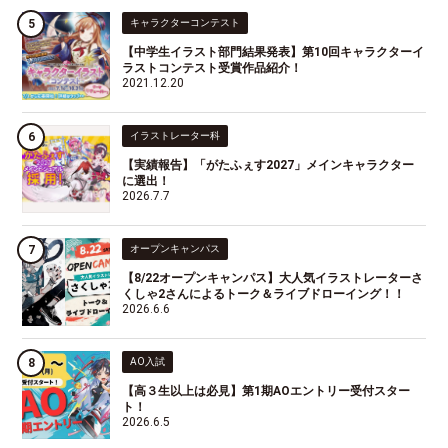
キャラクターコンテスト
【中学生イラスト部門結果発表】第10回キャラクターイ
ラストコンテスト受賞作品紹介！
2021.12.20
イラストレーター科
【実績報告】「がたふぇす2027」メインキャラクター
に選出！
2026.7.7
オープンキャンパス
【8/22オープンキャンパス】大人気イラストレーターさ
くしゃ2さんによるトーク＆ライブドローイング！！
2026.6.6
AO入試
【高３生以上は必見】第1期AOエントリー受付スター
ト！
2026.6.5