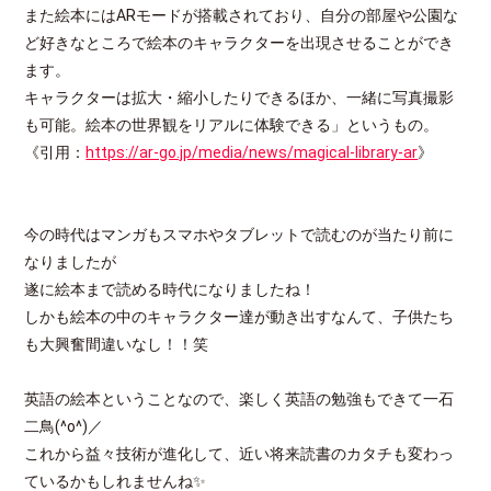
また絵本にはARモードが搭載されており、自分の部屋や公園な
ど好きなところで絵本のキャラクターを出現させることができ
ます。
キャラクターは拡大・縮小したりできるほか、一緒に写真撮影
も可能。絵本の世界観をリアルに体験できる」というもの。
《引用：
https://ar-go.jp/media/news/magical-library-ar
》
今の時代はマンガもスマホやタブレットで読むのが当たり前に
なりましたが
遂に絵本まで読める時代になりましたね！
しかも絵本の中のキャラクター達が動き出すなんて、子供たち
も大興奮間違いなし！！笑
英語の絵本ということなので、楽しく英語の勉強もできて一石
二鳥(^o^)／
これから益々技術が進化して、近い将来読書のカタチも変わっ
ているかもしれませんね✨