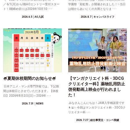
／ 6/1(月)からⅠ期AOエントリー受付スター
学園祭「彩虹祭」が開催されました！✨当日
ト！Ⅰ期締め切りは2026年10月10 ･･･
は朝からあいにくの大雨となりま ･･･
2026.6.5
│AO入試
2026.8.7
│キャンパスライフ
🍧夏期休校期間のお知らせ🍧
【マンガクリエイト科・3DCG
クリエイター科】薬物乱用防止
日本アニメ・マンガ専門学校では、下記期
啓発動画上映会が行われまし
間は休校日とさせていただきます。【休校
た！
日】2026年8月2日(日)～2026年 ･･･
みなさんこんにちは！JAM入学相談室です
2026.7.31
│NEWS
👩‍💻✨ 今回はマンガクリエイト科・3DCGク
リエイター科 ･･･
2026.7.27
│絵仕事受注・コンペ実績