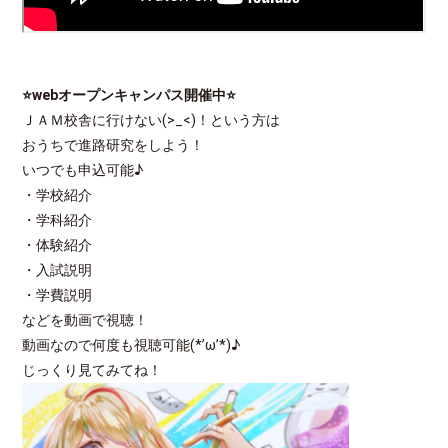
⭐webオープンキャンパス開催中
⭐
ＪＡＭ校舎に行けない(>_<)！という方は
おうちで進路研究をしよう！
いつでも申込可能♪
・学校紹介
・学科紹介
・体験紹介
・入試説明
・学費説明
などを動画で視聴！
動画なので何度も視聴可能(*’ω’*)♪
じっくり見てみてね！