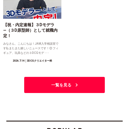
【祝・内定速報】３Dモデラ
―（３D原型師）として就職内
定！
みなさん、こんにちは！JAM入学相談室で
す🙋またまた嬉しいニュースです！😊 フィ
ギュア、玩具などの３DCGモデ ･･･
2026.7.14
│3DCGクリエイター科
一覧を見る