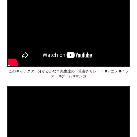
このキャラクター分かるかな？先生達の一筆書きリレー！ #アニメ #イラ
スト #ゲーム #マンガ