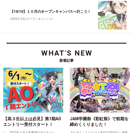
【10/10】１０月のオープンキャンパスへ行こう！
2020.9.26
│
オープンキャンパス
WHAT'S NEW
新着記事
【高３生以上は必見】第1期AO
JAM学園祭《彩虹祭》で前期を
エントリー受付スタート！
締めくくりました！
＼ 2027年４月入学希望のみなさんへ
みなさんこんにちは！先日7/26(日)にJAM