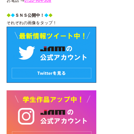
お電話 →
0120-964-308
◆
◆
ＳＮＳ公開中！
◆
◆
それぞれの画像をタップ！