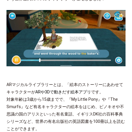
ARマジカルライブラリーとは、「絵本のストーリーにあわせて
キャラクターが
ARや3Dで動きだ
す
絵本アプリ
です。
対象年齢は3歳から15歳までで、『My Little Pony』や『The
Smurfs』など有名キャラクターの絵本をはじめ、ピノキオや不
思議の国のアリスといった有名童話、イギリスDK社の百科事典
シリーズなど、世界の有名出版社の英語図書を100冊以上を読む
ことができます。