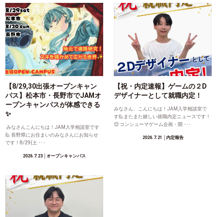
【8/29,30出張オープンキャン
【祝・内定速報】ゲームの２D
パス】松本市・長野市でJAMオ
デザイナーとして就職内定！
ープンキャンパスが体感できる
みなさん、こんにちは！JAM入学相談室で
✨
す🙋またまた嬉しい就職内定ニュースです！
😊 コンシューマゲーム企画・開 ･･･
みなさんこんにちは！JAM入学相談室です
🙋 長野県にお住まいのみなさんにお知らせ
2026.7.21
│内定報告
です！8/29(土 ･･･
2026.7.23
│オープンキャンパス