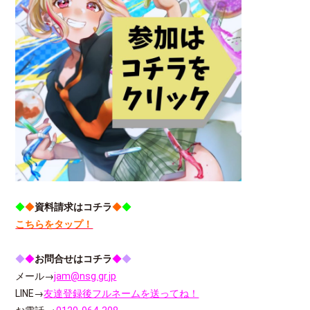
◆
◆
資料請求はコチラ
◆
◆
こちらをタップ！
◆
◆
お問合せはコチラ
◆
◆
メール→
jam@nsg.gr.jp
LINE→
友達登録後フルネームを送ってね！