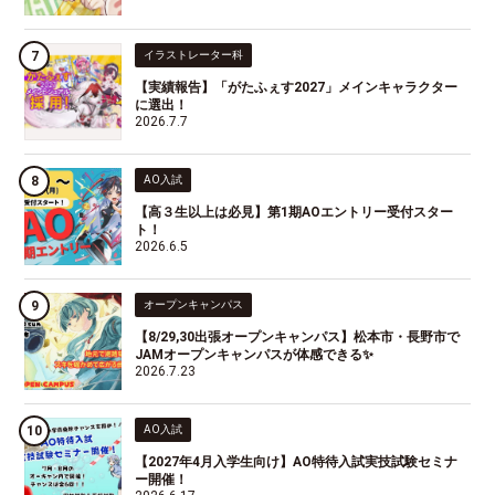
イラストレーター科
【実績報告】「がたふぇす2027」メインキャラクター
に選出！
2026.7.7
AO入試
【高３生以上は必見】第1期AOエントリー受付スター
ト！
2026.6.5
オープンキャンパス
【8/29,30出張オープンキャンパス】松本市・長野市で
JAMオープンキャンパスが体感できる✨
2026.7.23
AO入試
【2027年4月入学生向け】AO特待入試実技試験セミナ
ー開催！