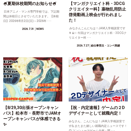
🍧夏期休校期間のお知らせ🍧
【マンガクリエイト科・3DCG
クリエイター科】薬物乱用防止
日本アニメ・マンガ専門学校では、下記期
啓発動画上映会が行われまし
間は休校日とさせていただきます。【休校
た！
日】2026年8月2日(日)～2026年 ･･･
みなさんこんにちは！JAM入学相談室です
2026.7.31
│NEWS
👩‍💻✨ 今回はマンガクリエイト科・3DCGク
リエイター科 ･･･
2026.7.27
│絵仕事受注・コンペ実績
【8/29,30出張オープンキャン
【祝・内定速報】ゲームの２D
パス】松本市・長野市でJAMオ
デザイナーとして就職内定！
ープンキャンパスが体感できる
みなさん、こんにちは！JAM入学相談室で
✨
す🙋またまた嬉しい就職内定ニュースです！
😊 コンシューマゲーム企画・開 ･･･