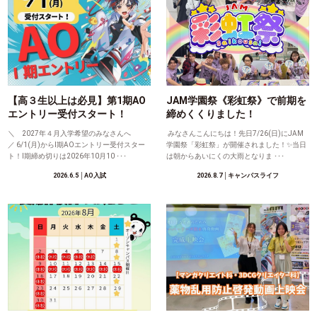
【高３生以上は必見】第1期AO
JAM学園祭《彩虹祭》で前期を
エントリー受付スタート！
締めくくりました！
＼ 2027年４月入学希望のみなさんへ
みなさんこんにちは！先日7/26(日)にJAM
／ 6/1(月)からⅠ期AOエントリー受付スター
学園祭「彩虹祭」が開催されました！✨当日
ト！Ⅰ期締め切りは2026年10月10 ･･･
は朝からあいにくの大雨となりま ･･･
2026.6.5
│AO入試
2026.8.7
│キャンパスライフ