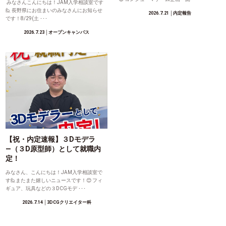
みなさんこんにちは！JAM入学相談室です
🙋 長野県にお住まいのみなさんにお知らせ
2026.7.21
│内定報告
です！8/29(土 ･･･
2026.7.23
│オープンキャンパス
【祝・内定速報】３Dモデラ
―（３D原型師）として就職内
定！
みなさん、こんにちは！JAM入学相談室で
す🙋またまた嬉しいニュースです！😊 フィ
ギュア、玩具などの３DCGモデ ･･･
2026.7.14
│3DCGクリエイター科