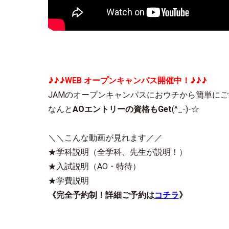
♪♪♪
WEB
オープンキャンパス開催中！
♪♪♪
JAMのオープンキャンパスにおウチから簡単に
なんと
AO
エントリーの資格も
Get
(^_-)-☆
＼＼こんな動画が見れます／／
★学科説明（全学科、先生が説明！）
★入試説明（AO・特待）
★学費説明
《完全予約制！詳細ご予約は
コチラ
》