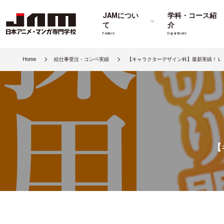
JAMについ
学科・コース紹
て
介
Feature
Department
Home
絵仕事受注・コンペ実績
【キャラクターデザイン科】最新実績！Ｌ
【