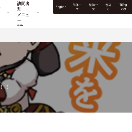
訪問者
简体中
繁體中
한국
Tiếng
English
パ
別
文
文
어
Việt
メニュ
ー
Visitor
！！