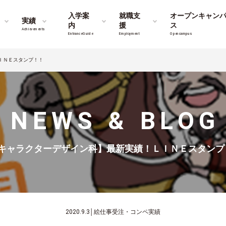
入学案
就職支
オープンキャン
実績
内
援
ス
Achievements
Entrance Guide
Employment
Opencampus
ＩＮＥスタンプ！！
NEWS & BLOG
キャラクターデザイン科】最新実績！ＬＩＮＥスタンプ
2020.9.3
│
絵仕事受注・コンペ実績