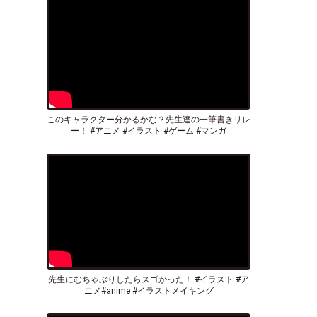
このキャラクター分かるかな？先生達の一筆書きリレ
ー！ #アニメ #イラスト #ゲーム #マンガ
先生にむちゃぶりしたらスゴかった！ #イラスト #ア
ニメ#anime #イラストメイキング