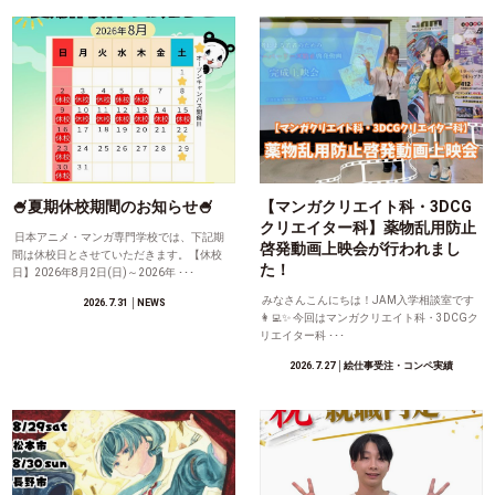
🍧夏期休校期間のお知らせ🍧
【マンガクリエイト科・3DCG
クリエイター科】薬物乱用防止
日本アニメ・マンガ専門学校では、下記期
啓発動画上映会が行われまし
間は休校日とさせていただきます。【休校
た！
日】2026年8月2日(日)～2026年 ･･･
みなさんこんにちは！JAM入学相談室です
2026.7.31
│NEWS
👩‍💻✨ 今回はマンガクリエイト科・3DCGク
リエイター科 ･･･
2026.7.27
│絵仕事受注・コンペ実績