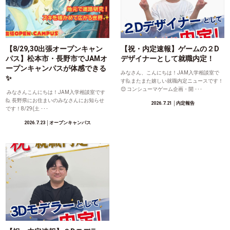
【8/29,30出張オープンキャン
【祝・内定速報】ゲームの２D
パス】松本市・長野市でJAMオ
デザイナーとして就職内定！
ープンキャンパスが体感できる
みなさん、こんにちは！JAM入学相談室で
✨
す🙋またまた嬉しい就職内定ニュースです！
😊 コンシューマゲーム企画・開 ･･･
みなさんこんにちは！JAM入学相談室です
🙋 長野県にお住まいのみなさんにお知らせ
2026.7.21
│内定報告
です！8/29(土 ･･･
2026.7.23
│オープンキャンパス