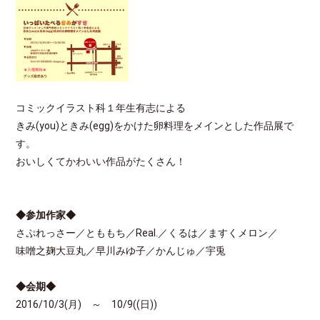
コミックイラスト科１年生有志による
きみ(you)ときみ(egg)をかけた卵料理をメインとした作品展で
す。
おいしくてかわいい作品がたくさん！
◆参加作家◆
さぷれっさー／とももち／Real.／くるは／ますくメロン／
味噌之麹大豆丸／早川みゆ子／かんじゅ／宇兎
◆会期◆
2016/10/3(月) ～ 10/9((日))