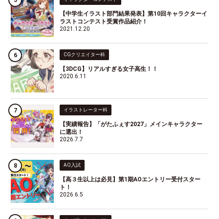
【中学生イラスト部門結果発表】第10回キャラクターイ
ラストコンテスト受賞作品紹介！
2021.12.20
CGクリエイター科
【3DCG】リアルすぎる女子高生！！
2020.6.11
イラストレーター科
【実績報告】「がたふぇす2027」メインキャラクター
に選出！
2026.7.7
AO入試
【高３生以上は必見】第1期AOエントリー受付スター
ト！
2026.6.5