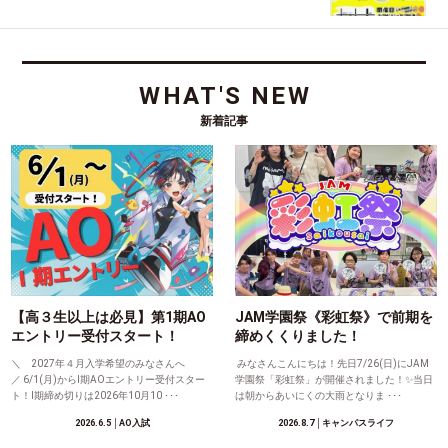
WHAT'S NEW
新着記事
【高３生以上は必見】第1期AO
JAM学園祭《彩虹祭》で前期を
エントリー受付スタート！
締めくくりました！
＼ 2027年４月入学希望のみなさんへ
みなさんこんにちは！先日7/26(日)にJAM
／ 6/1(月)からⅠ期AOエントリー受付スター
学園祭「彩虹祭」が開催されました！✨当日
ト！Ⅰ期締め切りは2026年10月10 ･･･
は朝からあいにくの大雨となりま ･･･
2026.6.5
│AO入試
2026.8.7
│キャンパスライフ