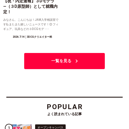
【祝・内定速報】３Dモデラ
―（３D原型師）として就職内
定！
みなさん、こんにちは！JAM入学相談室で
す🙋またまた嬉しいニュースです！😊 フィ
ギュア、玩具などの３DCGモデ ･･･
2026.7.14
│3DCGクリエイター科
一覧を見る
POPULAR
よく読まれている記事
オープンキャンパス