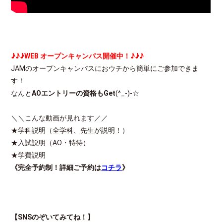
♪♪♪
WEB
オープンキャンパス開催中！
♪♪♪
JAMのオープンキャンパスにおウチから簡単にご参加できま
す！
なんと
AO
エントリーの資格も
Get
(^_-)-☆
＼＼こんな動画が見れます／／
★学科説明（全学科、先生が説明！）
★入試説明（AO・特待）
★学費説明
《完全予約制！詳細ご予約は
コチラ
》
【
SNS
のぞいてみてね！】