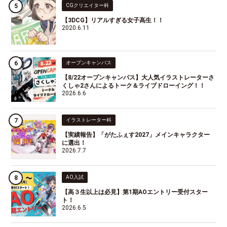
CGクリエイター科
【3DCG】リアルすぎる女子高生！！
2020.6.11
オープンキャンパス
【8/22オープンキャンパス】大人気イラストレーターさ
くしゃ2さんによるトーク＆ライブドローイング！！
2026.6.6
イラストレーター科
【実績報告】「がたふぇす2027」メインキャラクター
に選出！
2026.7.7
AO入試
【高３生以上は必見】第1期AOエントリー受付スター
ト！
2026.6.5