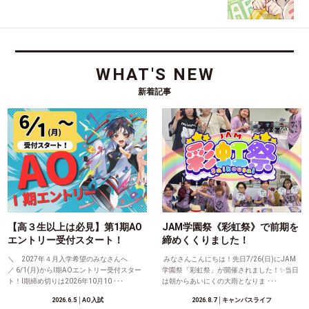
WHAT'S NEW
新着記事
【高３生以上は必見】第1期AO
JAM学園祭《彩虹祭》で前期を
エントリー受付スタート！
締めくくりました！
＼ 2027年４月入学希望のみなさんへ
みなさんこんにちは！先日7/26(日)にJAM
／ 6/1(月)からⅠ期AOエントリー受付スター
学園祭「彩虹祭」が開催されました！✨当日
ト！Ⅰ期締め切りは2026年10月10 ･･･
は朝からあいにくの大雨となりま ･･･
2026.6.5
│AO入試
2026.8.7
│キャンパスライフ