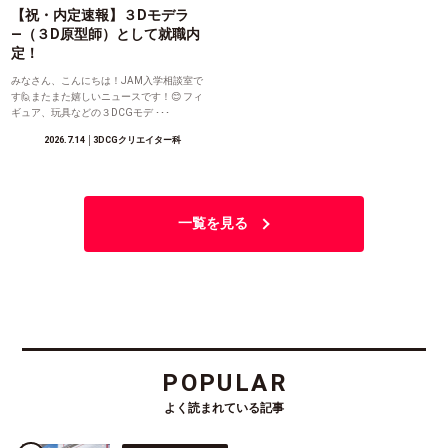
【祝・内定速報】３Dモデラ
―（３D原型師）として就職内
定！
みなさん、こんにちは！JAM入学相談室で
す🙋またまた嬉しいニュースです！😊 フィ
ギュア、玩具などの３DCGモデ ･･･
2026.7.14
│3DCGクリエイター科
一覧を見る
POPULAR
よく読まれている記事