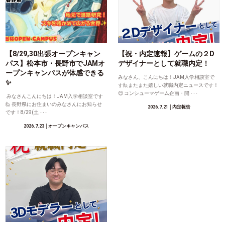
【8/29,30出張オープンキャン
【祝・内定速報】ゲームの２D
パス】松本市・長野市でJAMオ
デザイナーとして就職内定！
ープンキャンパスが体感できる
みなさん、こんにちは！JAM入学相談室で
✨
す🙋またまた嬉しい就職内定ニュースです！
😊 コンシューマゲーム企画・開 ･･･
みなさんこんにちは！JAM入学相談室です
🙋 長野県にお住まいのみなさんにお知らせ
2026.7.21
│内定報告
です！8/29(土 ･･･
2026.7.23
│オープンキャンパス