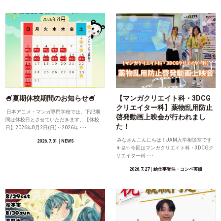
🍧夏期休校期間のお知らせ🍧
【マンガクリエイト科・3DCG
クリエイター科】薬物乱用防止
日本アニメ・マンガ専門学校では、下記期
啓発動画上映会が行われまし
間は休校日とさせていただきます。【休校
た！
日】2026年8月2日(日)～2026年 ･･･
みなさんこんにちは！JAM入学相談室です
2026.7.31
│NEWS
👩‍💻✨ 今回はマンガクリエイト科・3DCGク
リエイター科 ･･･
2026.7.27
│絵仕事受注・コンペ実績