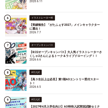
2020.6.11
イラストレーター科
【実績報告】「がたふぇす2027」メインキャラクター
に選出！
2026.7.7
オープンキャンパス
【8/22オープンキャンパス】大人気イラストレーターさ
くしゃ2さんによるトーク＆ライブドローイング！！
2026.6.6
AO入試
【高３生以上は必見】第1期AOエントリー受付スター
ト！
2026.6.5
AO入試
【2027年4月入学生向け】AO特待入試実技試験セミナ