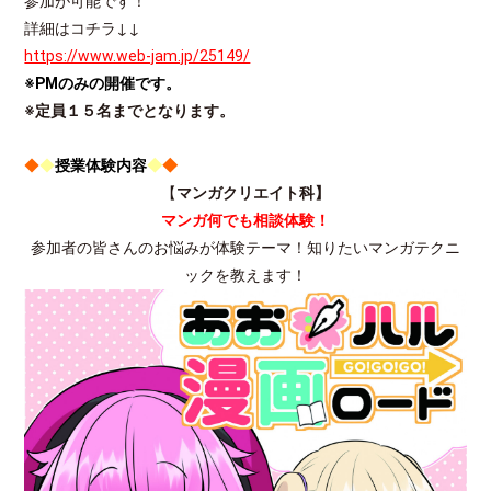
参加が可能です！
詳細はコチラ↓↓
https://www.web-jam.jp/25149/
※PMのみの開催です。
※定員１５名までとなります。
◆
◆
授業
体験内容
◆
◆
【
マンガクリエイト科】
マンガ何でも相談体験！
参加者の皆さんのお悩みが体験テーマ！知りたいマンガテクニ
ックを教えます！