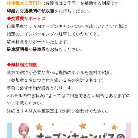
往復最大３万円分
（佐渡市は５千円）を補助する制度です！
印鑑
と交
通機関の領収書
をお持ちください。
◆交通費サポート２
自家用車でＪＡＭオープンキャンパスへお越しいただいた際に
指定のコインパーキングへ駐車していただくと、
駐車料金をサポートいたします。
駐車証明書
か
駐車券
をお持ちください。
◆
無料宿泊制度
遠方で宿泊が必要な方へは提携のホテルを無料で紹介。
（参加者１名につき付き添い２名の合計３名まで）
事前に必ず予約が必要となります。
※ホテルの空き状況によってはご用意できない場合もありますの
でご了承ください。
詳細はＪＡＭ入学相談室までお問い合わせください。