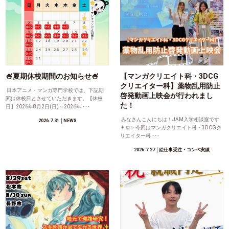
🍧夏期休校期間のお知らせ🍧
【マンガクリエイト科・3DCG
クリエイター科】薬物乱用防止
日本アニメ・マンガ専門学校では、下記期
啓発動画上映会が行われまし
間は休校日とさせていただきます。【休校
た！
日】2026年8月2日(日)～2026年 ･･･
みなさんこんにちは！JAM入学相談室です
2026.7.31
│NEWS
👩‍💻✨ 今回はマンガクリエイト科・3DCGク
リエイター科 ･･･
2026.7.27
│絵仕事受注・コンペ実績