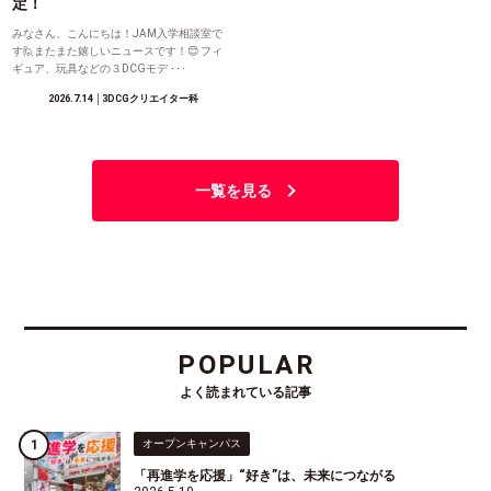
定！
みなさん、こんにちは！JAM入学相談室で
す🙋またまた嬉しいニュースです！😊 フィ
ギュア、玩具などの３DCGモデ ･･･
2026.7.14
│3DCGクリエイター科
一覧を見る
POPULAR
よく読まれている記事
オープンキャンパス
「再進学を応援」“好き”は、未来につながる