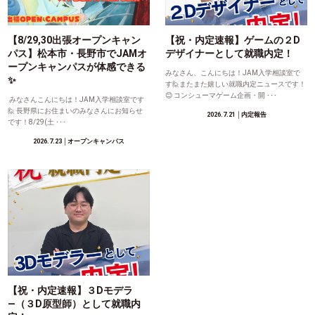
【8/29,30出張オープンキャン
【祝・内定速報】ゲームの２D
パス】松本市・長野市でJAMオ
デザイナーとして就職内定！
ープンキャンパスが体感できる
みなさん、こんにちは！JAM入学相談室で
✨
す🙋またまた嬉しい就職内定ニュースです！
😊 コンシューマゲーム企画・開 ･･･
みなさんこんにちは！JAM入学相談室です
🙋 長野県にお住まいのみなさんにお知らせ
2026.7.21
│内定報告
です！8/29(土 ･･･
2026.7.23
│オープンキャンパス
【祝・内定速報】３Dモデラ
―（３D原型師）として就職内