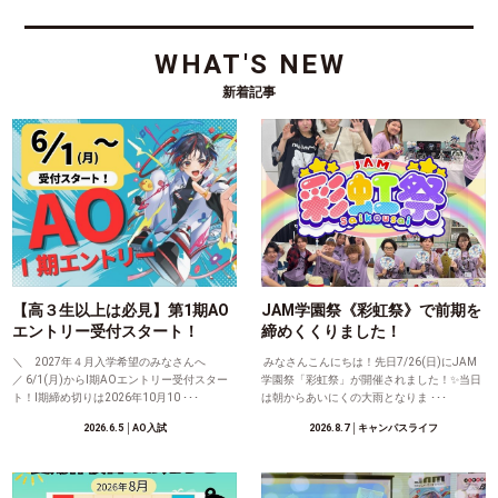
WHAT'S NEW
新着記事
【高３生以上は必見】第1期AO
JAM学園祭《彩虹祭》で前期を
エントリー受付スタート！
締めくくりました！
＼ 2027年４月入学希望のみなさんへ
みなさんこんにちは！先日7/26(日)にJAM
／ 6/1(月)からⅠ期AOエントリー受付スター
学園祭「彩虹祭」が開催されました！✨当日
ト！Ⅰ期締め切りは2026年10月10 ･･･
は朝からあいにくの大雨となりま ･･･
2026.6.5
│AO入試
2026.8.7
│キャンパスライフ