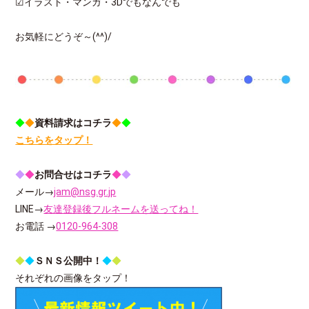
☑イラスト・マンガ・3Dでもなんでも
お気軽にどうぞ～(^^)/
◆
◆
資料請求はコチラ
◆
◆
こちらをタップ！
◆
◆
お問合せはコチラ
◆
◆
メール→
jam@nsg.gr.jp
LINE→
友達登録後フルネームを送ってね！
お電話 →
0120-964-308
◆
◆
ＳＮＳ公開中！
◆
◆
それぞれの画像をタップ！