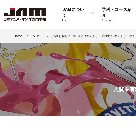
JAMについ
学科・コース紹
て
介
Feature
Department
Home
NEWS
入試を有利に！第Ⅱ期AOエントリー受付中！-エントリー締切10
入試を有