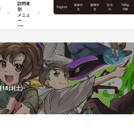
訪問者
简体中
繁體中
한국
Tiếng
English
パ
別
文
文
어
Việt
メニュ
ー
Visitor
8日(土)-