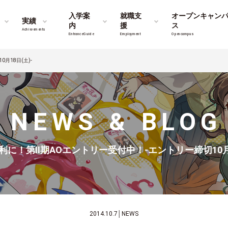
入学案
就職支
オープンキャン
実績
内
援
ス
Achievements
Entrance Guide
Employment
Opencampus
月18日(土)-
NEWS & BLOG
利に！第Ⅱ期AOエントリー受付中！-エントリー締切10月1
2014.10.7
│
NEWS