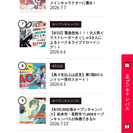
メインキャラクターに選出！
2026.7.7
オープンキャンパス
【8/22】緊急告知！！！大人気イ
ラストレーターさくしゃ2さんに
よるトーク＆ライブドローイン
グ！！
2026.6.6
AO入試
オープンキャンパス
【高３生以上は必見】第1期AOエ
ントリー受付スタート！
2026.6.5
オープンキャンパス
【8/29,30出張オープンキャンパ
ス】松本市・長野市でJAMオープ
ンキャンパスが体感できる✨
2026.7.23