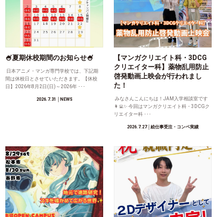
🍧夏期休校期間のお知らせ🍧
【マンガクリエイト科・3DCG
クリエイター科】薬物乱用防止
日本アニメ・マンガ専門学校では、下記期
啓発動画上映会が行われまし
間は休校日とさせていただきます。【休校
た！
日】2026年8月2日(日)～2026年 ･･･
みなさんこんにちは！JAM入学相談室です
2026.7.31
│NEWS
👩‍💻✨ 今回はマンガクリエイト科・3DCGク
リエイター科 ･･･
2026.7.27
│絵仕事受注・コンペ実績