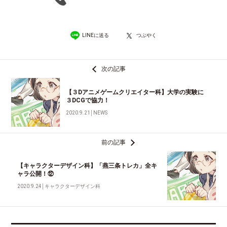
LINEに送る
つぶやく
次の記事
【３Dアニメゲームクリエイター科】大学の実験に
３DCGで協力！
2020.9.21
│
NEWS
前の記事
【キャラクターデザイン科】「燕三条トレカ」全キ
ャラ公開！⑫
2020.9.24
│
キャラクターデザイン科