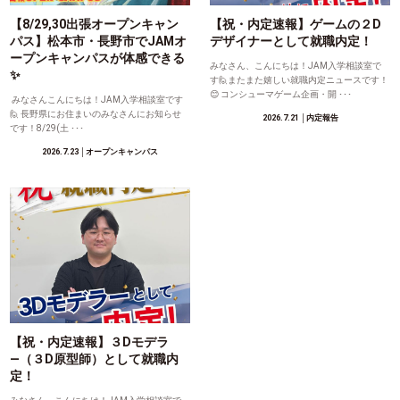
【8/29,30出張オープンキャン
【祝・内定速報】ゲームの２D
パス】松本市・長野市でJAMオ
デザイナーとして就職内定！
ープンキャンパスが体感できる
みなさん、こんにちは！JAM入学相談室で
✨
す🙋またまた嬉しい就職内定ニュースです！
😊 コンシューマゲーム企画・開 ･･･
みなさんこんにちは！JAM入学相談室です
🙋 長野県にお住まいのみなさんにお知らせ
2026.7.21
│内定報告
です！8/29(土 ･･･
2026.7.23
│オープンキャンパス
【祝・内定速報】３Dモデラ
―（３D原型師）として就職内
定！