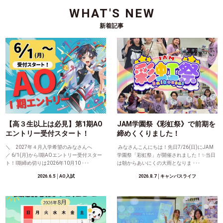
WHAT'S NEW
新着記事
【高３生以上は必見】第1期AO
JAM学園祭《彩虹祭》で前期を
エントリー受付スタート！
締めくくりました！
＼ 2027年４月入学希望のみなさんへ
みなさんこんにちは！先日7/26(日)にJAM
／ 6/1(月)からⅠ期AOエントリー受付スター
学園祭「彩虹祭」が開催されました！✨当日
ト！Ⅰ期締め切りは2026年10月10 ･･･
は朝からあいにくの大雨となりま ･･･
2026.6.5
│AO入試
2026.8.7
│キャンパスライフ