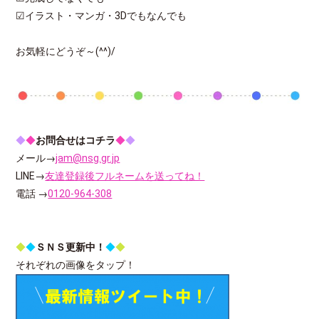
☑イラスト・マンガ・3Dでもなんでも
お気軽にどうぞ～(^^)/
◆
◆
お問合せはコチラ
◆
◆
メール→
jam@nsg.gr.jp
LINE→
友達登録後フルネームを送ってね！
電話 →
0120-964-308
◆
◆
ＳＮＳ更新中！
◆
◆
それぞれの画像をタップ！