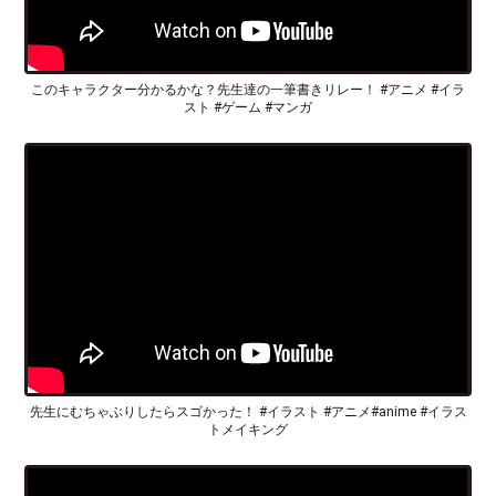
このキャラクター分かるかな？先生達の一筆書きリレー！ #アニメ #イラ
スト #ゲーム #マンガ
先生にむちゃぶりしたらスゴかった！ #イラスト #アニメ#anime #イラス
トメイキング