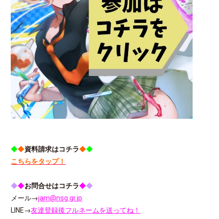
◆
◆
資料請求はコチラ
◆
◆
こちらをタップ！
◆
◆
お問合せはコチラ
◆
◆
メール→
jam@nsg.gr.jp
LINE→
友達登録後フルネームを送ってね！