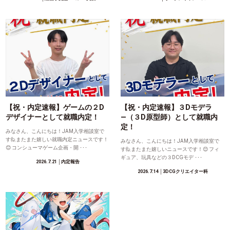
【祝・内定速報】ゲームの２D
【祝・内定速報】３Dモデラ
デザイナーとして就職内定！
―（３D原型師）として就職内
定！
みなさん、こんにちは！JAM入学相談室で
す🙋またまた嬉しい就職内定ニュースです！
みなさん、こんにちは！JAM入学相談室で
😊 コンシューマゲーム企画・開 ･･･
す🙋またまた嬉しいニュースです！😊 フィ
ギュア、玩具などの３DCGモデ ･･･
2026.7.21
│内定報告
2026.7.14
│3DCGクリエイター科