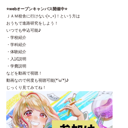
⭐webオープンキャンパス開催中
⭐
ＪＡＭ校舎に行けない(>_<)！という方は
おうちで進路研究をしよう！
いつでも申込可能♪
・学校紹介
・学科紹介
・体験紹介
・入試説明
・学費説明
などを動画で視聴！
動画なので何度も視聴可能(*’ω’*)♪
じっくり見てみてね！