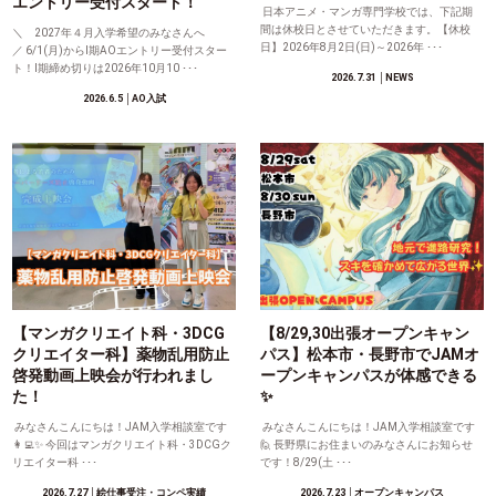
エントリー受付スタート！
日本アニメ・マンガ専門学校では、下記期
間は休校日とさせていただきます。【休校
＼ 2027年４月入学希望のみなさんへ
日】2026年8月2日(日)～2026年 ･･･
／ 6/1(月)からⅠ期AOエントリー受付スター
ト！Ⅰ期締め切りは2026年10月10 ･･･
2026.7.31
│NEWS
2026.6.5
│AO入試
【マンガクリエイト科・3DCG
【8/29,30出張オープンキャン
クリエイター科】薬物乱用防止
パス】松本市・長野市でJAMオ
啓発動画上映会が行われまし
ープンキャンパスが体感できる
た！
✨
みなさんこんにちは！JAM入学相談室です
みなさんこんにちは！JAM入学相談室です
👩‍💻✨ 今回はマンガクリエイト科・3DCGク
🙋 長野県にお住まいのみなさんにお知らせ
リエイター科 ･･･
です！8/29(土 ･･･
2026.7.27
│絵仕事受注・コンペ実績
2026.7.23
│オープンキャンパス