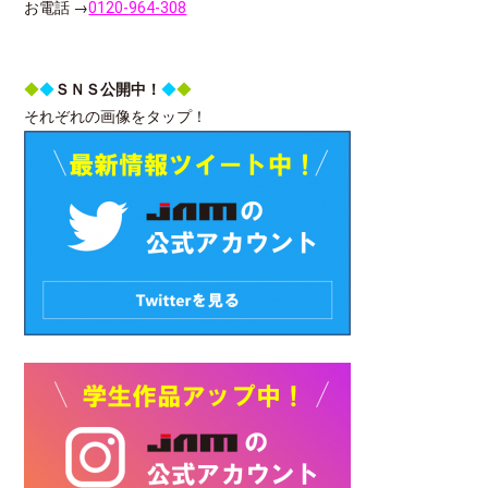
お電話 →
0120-964-308
◆
◆
ＳＮＳ公開中！
◆
◆
それぞれの画像をタップ！