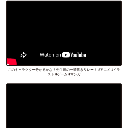
このキャラクター分かるかな？先生達の一筆書きリレー！ #アニメ #イラ
スト #ゲーム #マンガ