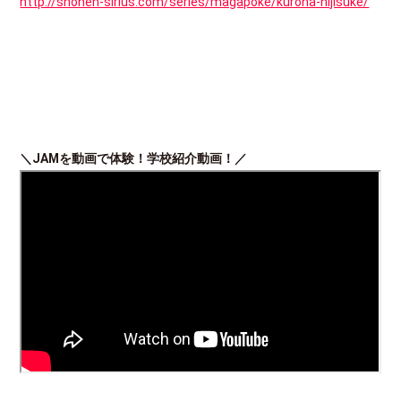
http://shonen-sirius.com/series/magapoke/kuroha-nijisuke/
＼JAMを動画で体験！学校紹介動画！／