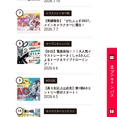
2026.7.10
イラストレーター科
【実績報告】「がたふぇす2027」
メインキャラクターに選出！
2026.7.7
オープンキャンパス
【8/22】緊急告知！！！大人気イ
ラストレーターさくしゃ2さんに
よるトーク＆ライブドローイン
グ！！
オープンキャンパス
2026.6.6
AO入試
【高３生以上は必見】第1期AOエ
ントリー受付スタート！
2026.6.5
キャラクターコンテスト