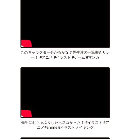
このキャラクター分かるかな？先生達の一筆書きリレ
ー！ #アニメ #イラスト #ゲーム #マンガ
先生にむちゃぶりしたらスゴかった！ #イラスト #ア
ニメ#anime #イラストメイキング