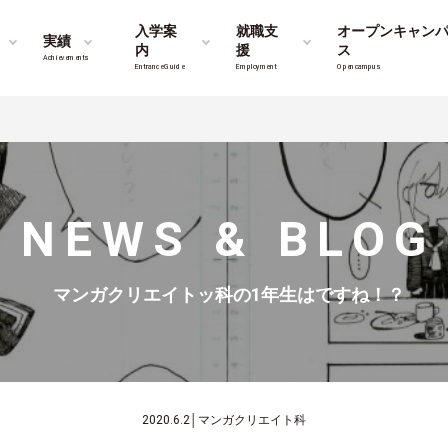
入学案
就職支
オープンキャン
実績
内
援
ス
Achievements
Entrance Guide
Employment
Opencampus
NEWS & BLOG
マンガクリエイトッ科の1年生はですね！？
2020.6.2
│
マンガクリエイト科