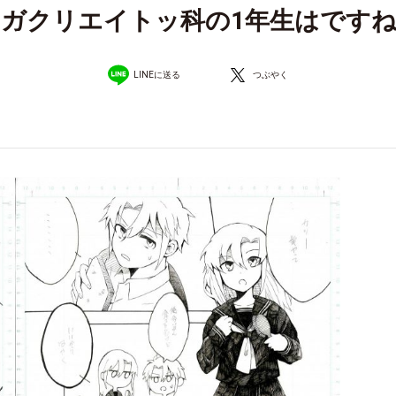
ガクリエイトッ科の1年生はです
LINEに送る
つぶやく