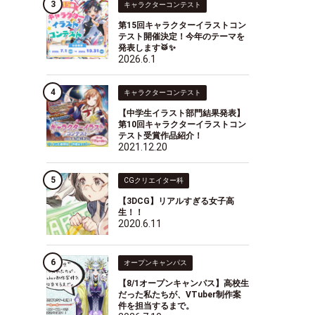
キャラクターコンテスト
第15回キャラクターイラストコン
テスト開催決定！今年のテーマを
発表します🥁✨
2026.6.1
キャラクターコンテスト
【中学生イラスト部門結果発表】
第10回キャラクターイラストコン
テスト受賞作品紹介！
2021.12.20
CGクリエイター科
【3DCG】リアルすぎる女子高
生！！
2020.6.11
オープンキャンパス
【8/1オープンキャンパス】高校生
だった私たちが、VTuber制作案
件を担当するまで。