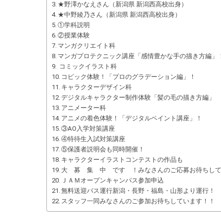
★野澤かなえさん（新潟県 新潟西高校出身）
★中野綾乃さん（新潟県 新潟西高校出身）
①学科説明
②授業体験
マンガクリエイト科
マンガプロテクニック講座「感情豊かな手の描き方編」
コミックイラスト科
コピック体験！「プロのグラデーション編」！
キャラクターデザイン科
デジタルキャラクター制作体験「髪の毛の描き方編」
アニメーター科
アニメの着色体験！「デジタルペイント講座」！
③AO入学対策講座
④特待生入試対策講座
⑤保護者説明会も同時開催！
キャラクターイラストコンテストの作品も
大 募 集 中 です ！みなさんのご応募お待ちし
ＪＡＭオープンキャンパス参加申込
無料送迎バス運行新潟・長野・福島・山形より運行！
スタッフ一同みなさんのご参加お待ちしています！！