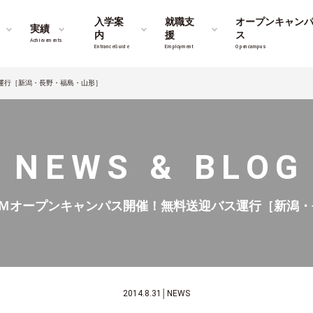
入学案
就職支
オープンキャン
実績
内
援
ス
Achievements
Entrance Guide
Employment
Opencampus
運行［新潟・長野・福島・山形］
NEWS & BLOG
ＡＭオープンキャンパス開催！無料送迎バス運行［新潟
2014.8.31
│
NEWS