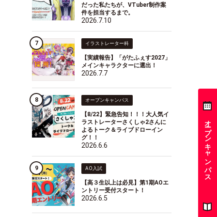
だった私たちが、VTuber制作案
件を担当するまで。
2026.7.10
イラストレーター科
【実績報告】「がたふぇす2027」
メインキャラクターに選出！
2026.7.7
オープンキャンパス
【8/22】緊急告知！！！大人気イ
オープンキャンパス
ラストレーターさくしゃ2さんに
よるトーク＆ライブドローイン
グ！！
2026.6.6
AO入試
【高３生以上は必見】第1期AOエ
ントリー受付スタート！
2026.6.5