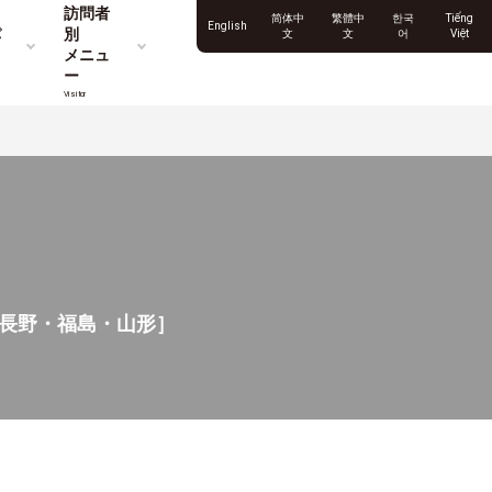
訪問者
简体中
繁體中
한국
Tiếng
English
パ
別
文
文
어
Việt
メニュ
ー
Visitor
・長野・福島・山形］