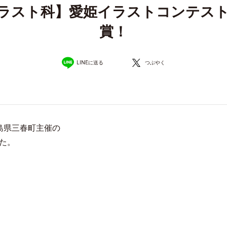
ラスト科】愛姫イラストコンテスト2
賞！
LINEに送る
つぶやく
島県三春町主催の
た。