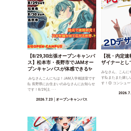
【8/29,30出張オープンキャンパ
【祝・内定速
ス】松本市・長野市でJAMオー
ザイナーとし
プンキャンパスが体感できる✨
みなさん、こんに
す🙋またまた嬉し
みなさんこんにちは！JAM入学相談室です
す！😊 コンシュー
🙋 長野県にお住まいのみなさんにお知らせ
です！8/29(土 ･･･
2026.7
2026.7.23
│オープンキャンパス