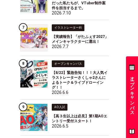
だった私たちが、VTuber制作案
件を担当するまで。
2026.7.10
イラストレーター科
【実績報告】「がたふぇす2027」
メインキャラクターに選出！
2026.7.7
オープンキャンパス
【8/22】緊急告知！！！大人気イ
オープンキャンパス
ラストレーターさくしゃ2さんに
よるトーク＆ライブドローイン
グ！！
2026.6.6
AO入試
【高３生以上は必見】第1期AOエ
ントリー受付スタート！
2026.6.5