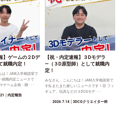
報】ゲームの２Dデ
【祝・内定速報】３Dモデラ
て就職内定！
―（３D原型師）として就職内
定！
ちは！JAM入学相談室で
い就職内定ニュースで
みなさん、こんにちは！JAM入学相談室で
マゲーム企画・開 ･･･
す🙋またまた嬉しいニュースです！😊 フィ
ギュア、玩具などの３DCGモデ ･･･
.21
│内定報告
2026.7.14
│3DCGクリエイター科