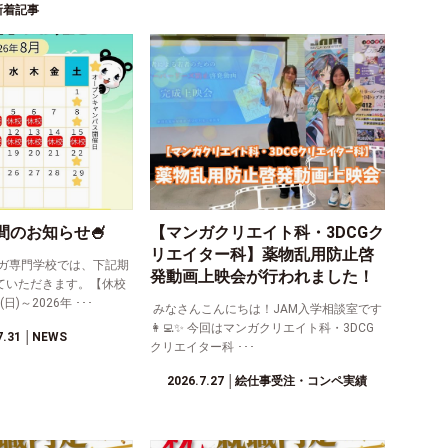
新着記事
間のお知らせ🍧
【マンガクリエイト科・3DCGク
リエイター科】薬物乱用防止啓
ガ専門学校では、下記期
発動画上映会が行われました！
ていただきます。【休校
日)～2026年 ･･･
みなさんこんにちは！JAM入学相談室です
👩‍💻✨ 今回はマンガクリエイト科・3DCG
7.31
│NEWS
クリエイター科 ･･･
2026.7.27
│絵仕事受注・コンペ実績