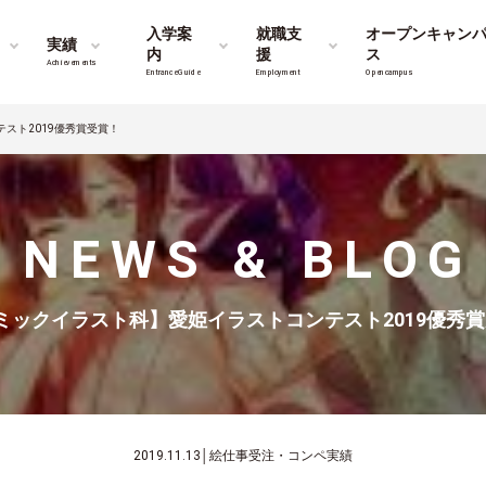
入学案
就職支
オープンキャン
実績
内
援
ス
Achievements
Entrance Guide
Employment
Opencampus
スト2019優秀賞受賞！
NEWS & BLOG
ミックイラスト科】愛姫イラストコンテスト2019優秀
2019.11.13
│
絵仕事受注・コンペ実績