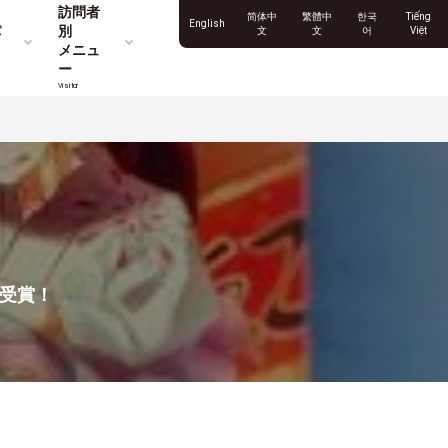
訪問者
简体中
繁體中
한국
Tiếng
English
パ
別
文
文
어
Việt
メニュ
ー
Visitor
賞受賞！