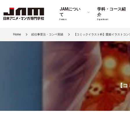
JAMについ
学科・コース紹
て
介
Feature
Department
Home
絵仕事受注・コンペ実績
【コミックイラスト科】愛姫イラストコンテ
【コ