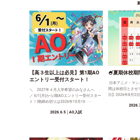
【高３生以上は必見】第1期AO
🍧夏期休校期
エントリー受付スタート！
日本アニメ・マン
間は休校日とさせ
＼ 2027年４月入学希望のみなさんへ
日】2026年8月2日(
／ 6/1(月)からⅠ期AOエントリー受付スター
ト！Ⅰ期締め切りは2026年10月10 ･･･
2026.
2026.6.5
│AO入試