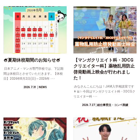
🍧夏期休校期間のお知らせ🍧
【マンガクリエイト科・3DCG
クリエイター科】薬物乱用防止
日本アニメ・マンガ専門学校では、下記期
啓発動画上映会が行われまし
間は休校日とさせていただきます。【休校
た！
日】2026年8月2日(日)～2026年 ･･･
みなさんこんにちは！JAM入学相談室です
2026.7.31
│NEWS
👩‍💻✨ 今回はマンガクリエイト科・3DCGク
リエイター科 ･･･
2026.7.27
│絵仕事受注・コンペ実績