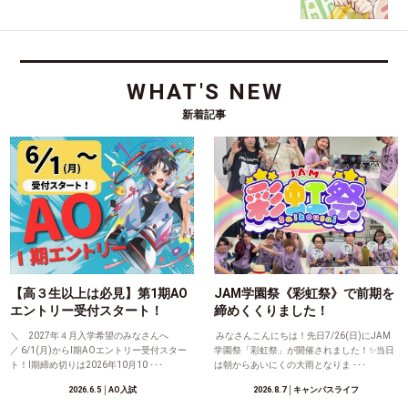
WHAT'S NEW
新着記事
【高３生以上は必見】第1期AO
JAM学園祭《彩虹祭》で前期を
エントリー受付スタート！
締めくくりました！
＼ 2027年４月入学希望のみなさんへ
みなさんこんにちは！先日7/26(日)にJAM
／ 6/1(月)からⅠ期AOエントリー受付スター
学園祭「彩虹祭」が開催されました！✨当日
ト！Ⅰ期締め切りは2026年10月10 ･･･
は朝からあいにくの大雨となりま ･･･
2026.6.5
│AO入試
2026.8.7
│キャンパスライフ