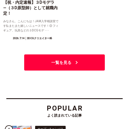
【祝・内定速報】３Dモデラ
―（３D原型師）として就職内
定！
みなさん、こんにちは！JAM入学相談室で
す🙋またまた嬉しいニュースです！😊 フィ
ギュア、玩具などの３DCGモデ ･･･
2026.7.14
│3DCGクリエイター科
一覧を見る
POPULAR
よく読まれている記事
オープンキャンパス