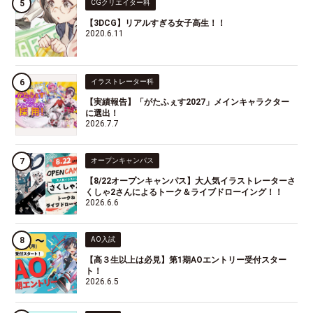
CGクリエイター科
【3DCG】リアルすぎる女子高生！！
2020.6.11
イラストレーター科
【実績報告】「がたふぇす2027」メインキャラクター
に選出！
2026.7.7
オープンキャンパス
【8/22オープンキャンパス】大人気イラストレーターさ
くしゃ2さんによるトーク＆ライブドローイング！！
2026.6.6
AO入試
【高３生以上は必見】第1期AOエントリー受付スター
ト！
2026.6.5