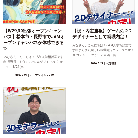
【8/29,30出張オープンキャン
【祝・内定速報】ゲームの２D
パス】松本市・長野市でJAMオ
デザイナーとして就職内定！
ープンキャンパスが体感できる
みなさん、こんにちは！JAM入学相談室で
✨
す🙋またまた嬉しい就職内定ニュースです！
😊 コンシューマゲーム企画・開 ･･･
みなさんこんにちは！JAM入学相談室です
🙋 長野県にお住まいのみなさんにお知らせ
2026.7.21
│内定報告
です！8/29(土 ･･･
2026.7.23
│オープンキャンパス