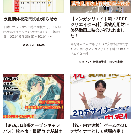
🍧夏期休校期間のお知らせ🍧
【マンガクリエイト科・3DCG
クリエイター科】薬物乱用防止
日本アニメ・マンガ専門学校では、下記期
啓発動画上映会が行われまし
間は休校日とさせていただきます。【休校
た！
日】2026年8月2日(日)～2026年 ･･･
みなさんこんにちは！JAM入学相談室です
2026.7.31
│NEWS
👩‍💻✨ 今回はマンガクリエイト科・3DCGク
リエイター科 ･･･
2026.7.27
│絵仕事受注・コンペ実績
【8/29,30出張オープンキャン
【祝・内定速報】ゲームの２D
パス】松本市・長野市でJAMオ
デザイナーとして就職内定！