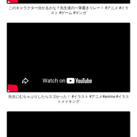
このキャラクター分かるかな？先生達の一筆書きリレー！ #アニメ #イラ
スト #ゲーム #マンガ
先生にむちゃぶりしたらスゴかった！ #イラスト #アニメ#anime #イラス
トメイキング