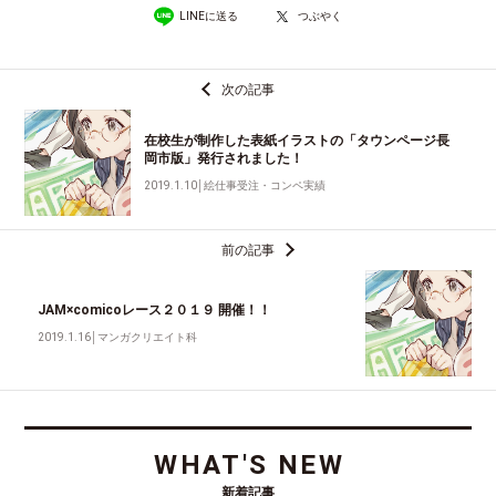
LINEに送る
つぶやく
次の記事
在校生が制作した表紙イラストの「タウンページ長
岡市版」発行されました！
2019.1.10
│
絵仕事受注・コンペ実績
前の記事
JAM×comicoレース２０１９ 開催！！
2019.1.16
│
マンガクリエイト科
WHAT'S NEW
新着記事