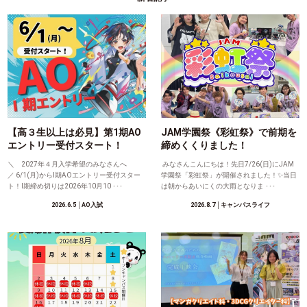
【高３生以上は必見】第1期AO
JAM学園祭《彩虹祭》で前期を
エントリー受付スタート！
締めくくりました！
＼ 2027年４月入学希望のみなさんへ
みなさんこんにちは！先日7/26(日)にJAM
／ 6/1(月)からⅠ期AOエントリー受付スター
学園祭「彩虹祭」が開催されました！✨当日
ト！Ⅰ期締め切りは2026年10月10 ･･･
は朝からあいにくの大雨となりま ･･･
2026.6.5
│AO入試
2026.8.7
│キャンパスライフ