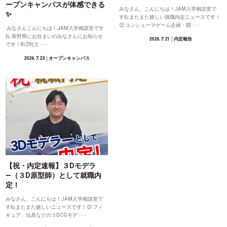
ープンキャンパスが体感できる
みなさん、こんにちは！JAM入学相談室で
✨
す🙋またまた嬉しい就職内定ニュースです！
😊 コンシューマゲーム企画・開 ･･･
みなさんこんにちは！JAM入学相談室です
🙋 長野県にお住まいのみなさんにお知らせ
2026.7.21
│内定報告
です！8/29(土 ･･･
2026.7.23
│オープンキャンパス
【祝・内定速報】３Dモデラ
―（３D原型師）として就職内
定！
みなさん、こんにちは！JAM入学相談室で
す🙋またまた嬉しいニュースです！😊 フィ
ギュア、玩具などの３DCGモデ ･･･