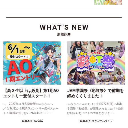
WHAT'S NEW
新着記事
【高３生以上は必見】第1期AO
JAM学園祭《彩虹祭》で前期を
エントリー受付スタート！
締めくくりました！
＼ 2027年４月入学希望のみなさんへ
みなさんこんにちは！先日7/26(日)にJAM
／ 6/1(月)からⅠ期AOエントリー受付スター
学園祭「彩虹祭」が開催されました！✨当日
ト！Ⅰ期締め切りは2026年10月10 ･･･
は朝からあいにくの大雨となりま ･･･
2026.6.5
│AO入試
2026.8.7
│キャンパスライフ