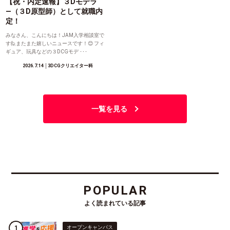
【祝・内定速報】３Dモデラ
―（３D原型師）として就職内
定！
みなさん、こんにちは！JAM入学相談室で
す🙋またまた嬉しいニュースです！😊 フィ
ギュア、玩具などの３DCGモデ ･･･
2026.7.14
│3DCGクリエイター科
一覧を見る
POPULAR
よく読まれている記事
オープンキャンパス