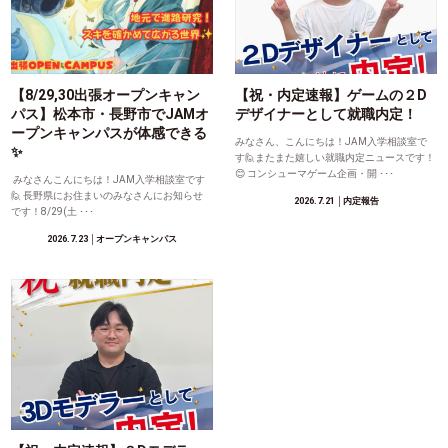
【8/29,30出張オープンキャン
【祝・内定速報】ゲームの２D
パス】松本市・長野市でJAMオ
デザイナーとして就職内定！
ープンキャンパスが体感できる
みなさん、こんにちは！JAM入学相談室で
✨
す🙋またまた嬉しい就職内定ニュースです！
😊 コンシューマゲーム企画・開 ･･･
みなさんこんにちは！JAM入学相談室です
🙋 長野県にお住まいのみなさんにお知らせ
2026.7.21
│内定報告
です！8/29(土 ･･･
2026.7.23
│オープンキャンパス