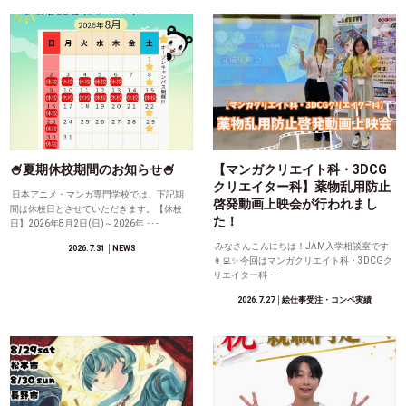
🍧夏期休校期間のお知らせ🍧
【マンガクリエイト科・3DCG
クリエイター科】薬物乱用防止
日本アニメ・マンガ専門学校では、下記期
啓発動画上映会が行われまし
間は休校日とさせていただきます。【休校
た！
日】2026年8月2日(日)～2026年 ･･･
みなさんこんにちは！JAM入学相談室です
2026.7.31
│NEWS
👩‍💻✨ 今回はマンガクリエイト科・3DCGク
リエイター科 ･･･
2026.7.27
│絵仕事受注・コンペ実績