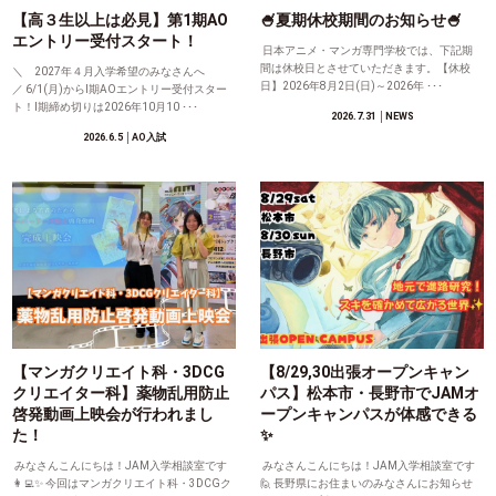
【高３生以上は必見】第1期AO
🍧夏期休校期間のお知らせ🍧
エントリー受付スタート！
日本アニメ・マンガ専門学校では、下記期
間は休校日とさせていただきます。【休校
＼ 2027年４月入学希望のみなさんへ
日】2026年8月2日(日)～2026年 ･･･
／ 6/1(月)からⅠ期AOエントリー受付スター
ト！Ⅰ期締め切りは2026年10月10 ･･･
2026.7.31
│NEWS
2026.6.5
│AO入試
【マンガクリエイト科・3DCG
【8/29,30出張オープンキャン
クリエイター科】薬物乱用防止
パス】松本市・長野市でJAMオ
啓発動画上映会が行われまし
ープンキャンパスが体感できる
た！
✨
みなさんこんにちは！JAM入学相談室です
みなさんこんにちは！JAM入学相談室です
👩‍💻✨ 今回はマンガクリエイト科・3DCGク
🙋 長野県にお住まいのみなさんにお知らせ