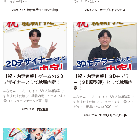
リエイター科 ･･･
です！8/29(土 ･･･
2026.7.27
│絵仕事受注・コンペ実績
2026.7.23
│オープンキャンパス
【祝・内定速報】ゲームの２D
【祝・内定速報】３Dモデラ
デザイナーとして就職内定！
―（３D原型師）として就職内
定！
みなさん、こんにちは！JAM入学相談室で
す🙋またまた嬉しい就職内定ニュースです！
みなさん、こんにちは！JAM入学相談室で
😊 コンシューマゲーム企画・開 ･･･
す🙋またまた嬉しいニュースです！😊 フィ
ギュア、玩具などの３DCGモデ ･･･
2026.7.21
│内定報告
2026.7.14
│3DCGクリエイター科