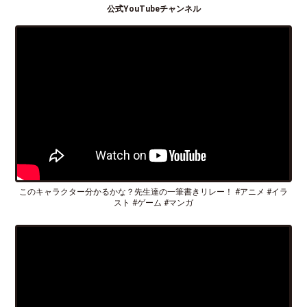
公式YouTubeチャンネル
このキャラクター分かるかな？先生達の一筆書きリレー！ #アニメ #イラ
スト #ゲーム #マンガ