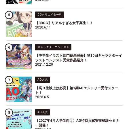
CGクリエイター科
【3DCG】リアルすぎる女子高生！！
2020.6.11
キャラクターコンテスト
【中学生イラスト部門結果発表】第10回キャラクターイ
ラストコンテスト受賞作品紹介！
2021.12.20
AO入試
【高３生以上は必見】第1期AOエントリー受付スター
ト！
2026.6.5
AO入試
【2027年4月入学生向け】AO特待入試実技試験セミナ
ー開催！