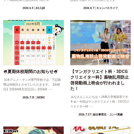
2026.6.5
│AO入試
2026.8.7
│キャンパスライフ
🍧夏期休校期間のお知らせ🍧
【マンガクリエイト科・3DCG
クリエイター科】薬物乱用防止
日本アニメ・マンガ専門学校では、下記期
啓発動画上映会が行われまし
間は休校日とさせていただきます。【休校
た！
日】2026年8月2日(日)～2026年 ･･･
みなさんこんにちは！JAM入学相談室です
2026.7.31
│NEWS
👩‍💻✨ 今回はマンガクリエイト科・3DCGク
リエイター科 ･･･
2026.7.27
│絵仕事受注・コンペ実績