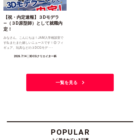
【祝・内定速報】３Dモデラ
―（３D原型師）として就職内
定！
みなさん、こんにちは！JAM入学相談室で
す🙋またまた嬉しいニュースです！😊 フィ
ギュア、玩具などの３DCGモデ ･･･
2026.7.14
│3DCGクリエイター科
一覧を見る
POPULAR