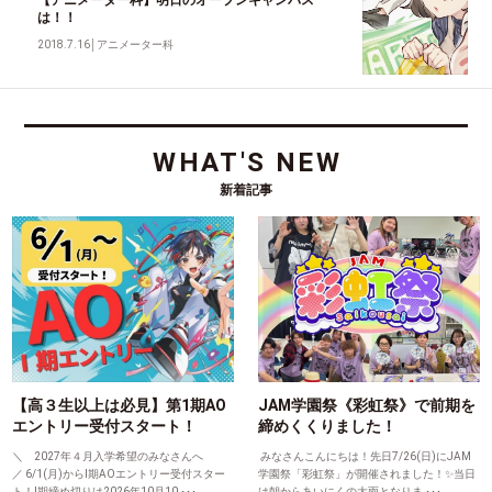
【アニメーター科】明日のオープンキャンパス
は！！
2018.7.16
│
アニメーター科
WHAT'S NEW
新着記事
【高３生以上は必見】第1期AO
JAM学園祭《彩虹祭》で前期を
エントリー受付スタート！
締めくくりました！
＼ 2027年４月入学希望のみなさんへ
みなさんこんにちは！先日7/26(日)にJAM
／ 6/1(月)からⅠ期AOエントリー受付スター
学園祭「彩虹祭」が開催されました！✨当日
ト！Ⅰ期締め切りは2026年10月10 ･･･
は朝からあいにくの大雨となりま ･･･