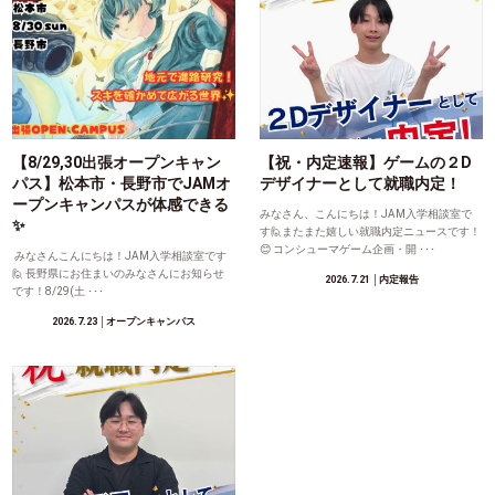
【8/29,30出張オープンキャン
【祝・内定速報】ゲームの２D
パス】松本市・長野市でJAMオ
デザイナーとして就職内定！
ープンキャンパスが体感できる
みなさん、こんにちは！JAM入学相談室で
✨
す🙋またまた嬉しい就職内定ニュースです！
😊 コンシューマゲーム企画・開 ･･･
みなさんこんにちは！JAM入学相談室です
🙋 長野県にお住まいのみなさんにお知らせ
2026.7.21
│内定報告
です！8/29(土 ･･･
2026.7.23
│オープンキャンパス